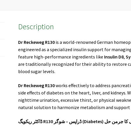
Description
Dr Reckeweg R130
is a world-renowned German homeopa
engineered as a specialized insulin support for managin
feature high-performance ingredients like
Insulin D8
,
Sy
are traditionally recognized for their ability to restor
blood sugar levels.
Dr Reckeweg R130
works effectively to address pancreat
side effects of diabetes on the heart, liver, and kidneys.
nighttime urination, excessive thirst, or physical weakn
natural solution to harmonize metabolism and support 
ڈاکٹر ریکویگ R130 ڈراپس – شوگر 