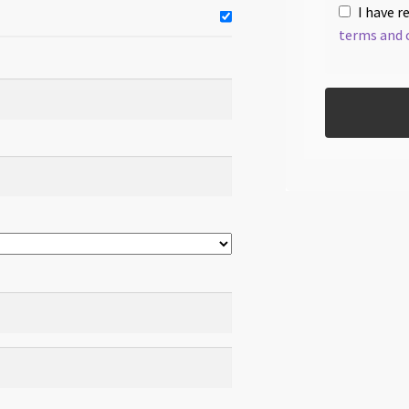
I have r
terms and 