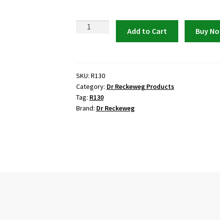
Dr
Add to Cart
Buy N
Reckeweg
R130
Insulin
Drops
SKU:
R130
Category:
Dr Reckeweg Products
quantity
Tag:
R130
Brand:
Dr Reckeweg