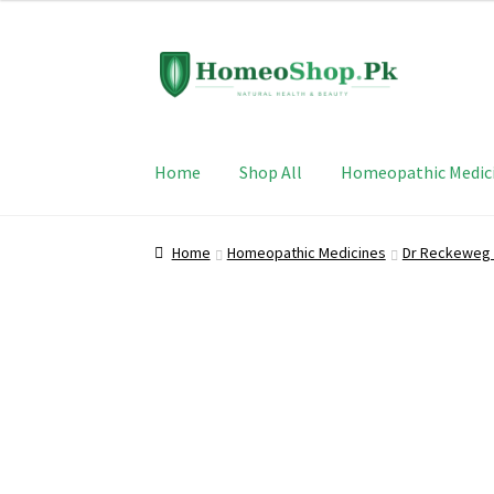
Skip
Skip
to
to
navigation
content
Home
Shop All
Homeopathic Medic
Home
Homeopathic Medicines
Dr Reckeweg 