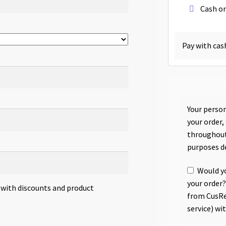
Cash on
Pay with cas
Your person
your order,
throughout
purposes d
Would yo
your order?
s with discounts and product
from CusRe
service) wi