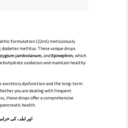
thic formulation (22ml) meticulously
g diabetes mellitus. These unique drops
zygium jambolanum
, and
Epinephrin
, which
e carbohydrate oxidation and maintain healthy
ic excretory dysfunction and the long-term
 Whether you are dealing with frequent
ess, these drops offer a comprehensive
pancreatic health.
(Diabetes) اور لبلبے کی خرابی کا جرمن حل