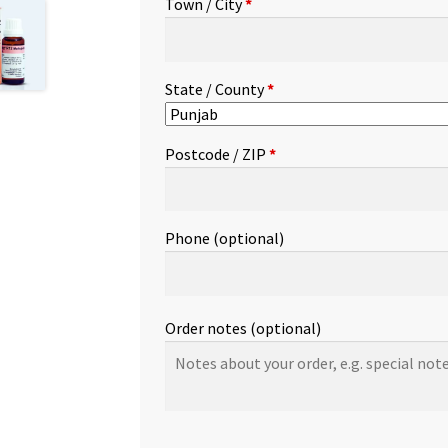
Town / City
*
etc.
(optional)
State / County
*
Postcode / ZIP
*
Phone
(optional)
Order notes
(optional)