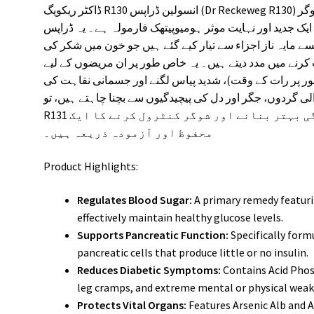
ڈاکٹر ریکویگ R130 انسولین ڈراپس (Dr Reckeweg R130) شوگر (Diabetes Mellitus) اور لبلبے کے افعال کی
 ایک جدید اور نہایت موثر ہومیوپیتھک فارمولہ ہے۔ یہ ڈراپس
ے مایہ ناز اجزاء سے تیار کیے گئے ہیں جو خون میں شکر کی
کرنے میں مدد دیتے ہیں۔ یہ خاص طور پر ان مریضوں کے لیے
طور پر رات کے وقت)، شدید پیاس لگنے اور جسمانی نقاہت کی
 گردوں، جگر اور دل کی پیچیدگیوں سے بچنا چاہتے ہیں، تو
R131 ڈراپس قدرتی طور پر لبلبے کی کارکردگی بہتر بنانے اور شوگر کنٹرول کرنے کا ایک
محفوظ اور آزمودہ ذریعہ ہیں۔
Product Highlights:
Regulates Blood Sugar:
A primary remedy featur
effectively maintain healthy glucose levels.
Supports Pancreatic Function:
Specifically form
pancreatic cells that produce little or no insulin.
Reduces Diabetic Symptoms:
Contains Acid Phos
leg cramps, and extreme mental or physical weak
Protects Vital Organs:
Features Arsenic Alb and Al