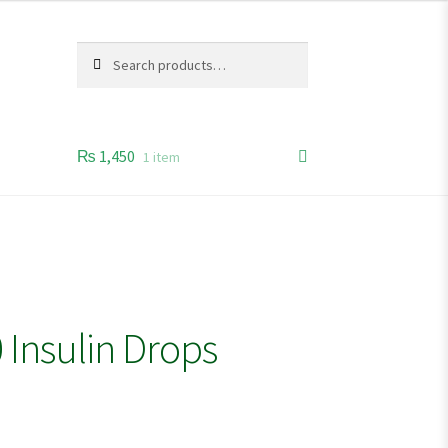
Search
Search
for:
₨
1,450
1 item
Insulin Drops