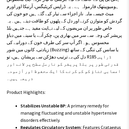
ہومیوپیتھک فارمولہ ہے۔ یہ ڈراپس کریٹیگس، آرنیکا اور اورم
میٹ جیسے مایہ ناز اجزاء سے تیار کیے گئے ہیں جو خون کی
گردش کو متوازن کرتے اور دل کے پٹھوں کو طاقت دیتے ہیں۔ یہ
خاص طور پر ان مریضوں کے لیے نہایت مفید ہے جنہیں بلڈ
پریشر کی وجہ سے سر میں بھاری پن، چکر آنے، یا سینے میں دباؤ
محسوس ہو۔ اگر آپ سر کی طرف خون کے دورانیے کی
زیادتی، کانوں میں شور (Buzzing) یا سانس کی تنگی کے ساتھ
دل کی بے ترتیب دھڑکن سے پریشان ہیں، تو R185 ڈراپس
قدرتی طور پر بلڈ پریشر کو نارمل سطح پر لانے اور
اعصابی تناؤ کو کم کرنے کا ایک محفوظ اور آزمودہ
ذریعہ ہیں۔
Product Highlights:
Stabilizes Unstable BP:
A primary remedy for
managing fluctuating and unstable hypertensive
disorders effectively.
Regulates Circulatory System:
Features Crataegus