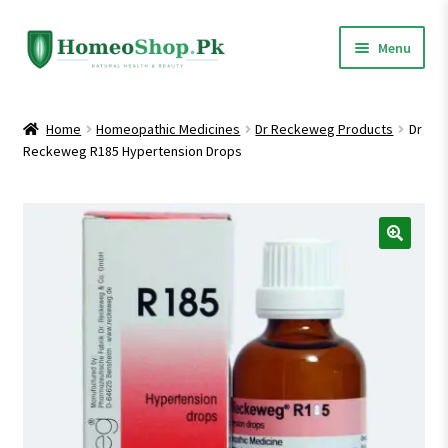
Skip
Skip
Menu
to
to
navigation
content
Home
Home
Homeopathic Medicines
Dr Reckeweg Products
Dr
Reckeweg R185 Hypertension Drops
Shop All
Expand
Homeopathic Medicines
child
menu