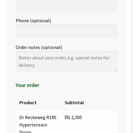
Phone
(optional)
Order notes
(optional)
Your order
Product
Subtotal
Dr Reckeweg R185
₨
2,300
Hypertension
Drops