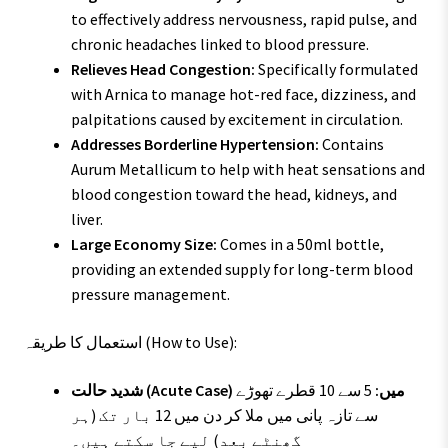
to effectively address nervousness, rapid pulse, and
chronic headaches linked to blood pressure.
Relieves Head Congestion:
Specifically formulated
with Arnica to manage hot-red face, dizziness, and
palpitations caused by excitement in circulation.
Addresses Borderline Hypertension:
Contains
Aurum Metallicum to help with heat sensations and
blood congestion toward the head, kidneys, and
liver.
Large Economy Size:
Comes in a 50ml bottle,
providing an extended supply for long-term blood
pressure management.
استعمال کا طریقہ (How to Use):
شدید حالت (Acute Case) میں:
5 سے 10 قطرے تھوڑے
سے تازہ پانی میں ملا کر دن میں 12 بار تک (ہر
گھنٹے بعد) لیے جا سکتے ہیں۔