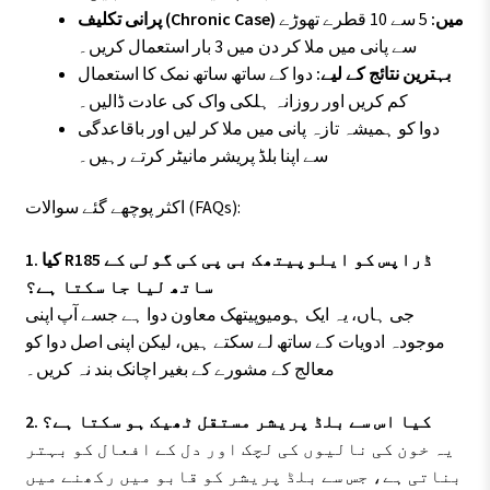
پرانی تکلیف (Chronic Case) میں:
5 سے 10 قطرے تھوڑے
سے پانی میں ملا کر دن میں 3 بار استعمال کریں۔
بہترین نتائج کے لیے:
دوا کے ساتھ ساتھ نمک کا استعمال
کم کریں اور روزانہ ہلکی واک کی عادت ڈالیں۔
دوا کو ہمیشہ تازہ پانی میں ملا کر لیں اور باقاعدگی
سے اپنا بلڈ پریشر مانیٹر کرتے رہیں۔
اکثر پوچھے گئے سوالات (FAQs):
1. کیا R185 ڈراپس کو ایلوپیتھک بی پی کی گولی کے
ساتھ لیا جا سکتا ہے؟
جی ہاں، یہ ایک ہومیوپیتھک معاون دوا ہے جسے آپ اپنی
موجودہ ادویات کے ساتھ لے سکتے ہیں، لیکن اپنی اصل دوا کو
معالج کے مشورے کے بغیر اچانک بند نہ کریں۔
2. کیا اس سے بلڈ پریشر مستقل ٹھیک ہو سکتا ہے؟
یہ خون کی نالیوں کی لچک اور دل کے افعال کو بہتر
بناتی ہے، جس سے بلڈ پریشر کو قابو میں رکھنے میں