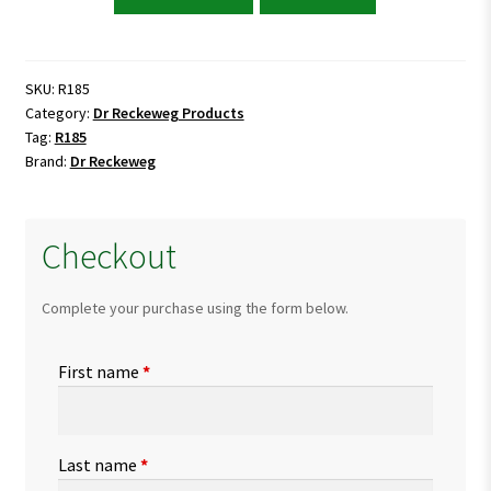
Reckeweg
R185
Hypertension
Drops
SKU:
R185
Category:
Dr Reckeweg Products
quantity
Tag:
R185
Brand:
Dr Reckeweg
Checkout
Complete your purchase using the form below.
First name
*
Last name
*