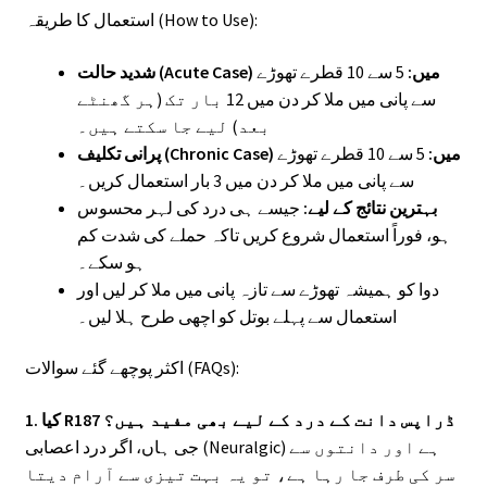
استعمال کا طریقہ (How to Use):
شدید حالت (Acute Case) میں:
5 سے 10 قطرے تھوڑے
سے پانی میں ملا کر دن میں 12 بار تک (ہر گھنٹے
بعد) لیے جا سکتے ہیں۔
پرانی تکلیف (Chronic Case) میں:
5 سے 10 قطرے تھوڑے
سے پانی میں ملا کر دن میں 3 بار استعمال کریں۔
بہترین نتائج کے لیے:
جیسے ہی درد کی لہر محسوس
ہو، فوراً استعمال شروع کریں تاکہ حملے کی شدت کم
ہو سکے۔
دوا کو ہمیشہ تھوڑے سے تازہ پانی میں ملا کر لیں اور
استعمال سے پہلے بوتل کو اچھی طرح ہلا لیں۔
اکثر پوچھے گئے سوالات (FAQs):
1. کیا R187 ڈراپس دانت کے درد کے لیے بھی مفید ہیں؟
جی ہاں، اگر درد اعصابی (Neuralgic) ہے اور دانتوں سے
سر کی طرف جا رہا ہے، تو یہ بہت تیزی سے آرام دیتا