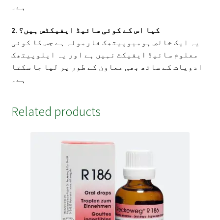
ہے۔
2. کیا اس کے کوئی سائیڈ ایفیکٹس ہیں؟
یہ ایک خالص ہومیوپیتھک فارمولہ ہے جس کا کوئی
معلوم سائیڈ ایفیکٹ نہیں ہے اور یہ ایلوپیتھک
ادویات کے ساتھ بھی معاون کے طور پر لیا جا سکتا
ہے۔
Related products