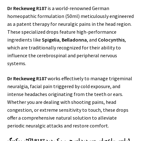
Dr Reckeweg R187
is a world-renowned German
homeopathic formulation (50ml) meticulously engineered
as a patent therapy for neuralgic pains in the head region.
These specialized drops feature high-performance
ingredients like
Spigelia
,
Belladonna
, and
Colocynthis
,
which are traditionally recognized for their ability to
influence the cerebrospinal and peripheral nervous
systems.
Dr Reckeweg R187
works effectively to manage trigeminal
neuralgia, facial pain triggered by cold exposure, and
intense headaches originating from the teeth or ears.
Whether you are dealing with shooting pains, head
congestion, or extreme sensitivity to touch, these drops
offer a comprehensive natural solution to alleviate
periodic neuralgic attacks and restore comfort.
ڈاکٹر ریکویگ R187 ڈراپس – اعصابی سر درد اور چہرے کے درد