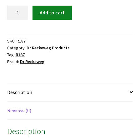
Dr
Add to cart
Reckeweg
R187
Neuralgic
Headache
SKU:
R187
Category:
Dr Reckeweg Products
Drops
Tag:
R187
quantity
Brand:
Dr Reckeweg
Description
Reviews (0)
Description