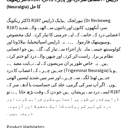
(Neuralgia) کا حل
ڈاکٹر ریکویگ R187 نیورلجک ہیڈیک ڈراپس (Dr Reckeweg
R187) سر، آنکھوں، کانوں اور دانتوں سے اٹھنے والے شدید
اعصابی درد کے خاتمے کے لیے جرمنی کا تیار کردہ ایک مخصوص
ہومیوپیتھک فارمولہ ہے۔ یہ ڈراپس اسپائیجیلیا، بیلاڈونا اور
کولوسنتھ جیسے مایہ ناز اجزاء سے تیار کیے گئے ہیں جو اعصابی
نظام پر براہِ راست اثر کرتے اور چبھن والے درد کو ختم کرتے
ہیں۔ یہ خاص طور پر ان مریضوں کے لیے نہایت مفید ہے
جنہیں چہرے کے اعصاب کا درد (Trigeminal Neuralgia) ہو یا
جنہیں ٹھنڈ لگنے سے چہرے اور سر میں شدید ٹیسیں اٹھتی
ہوں۔ اگر آپ سر کی گرمی، جلد کی حساسیت یا آدھے سر کے
ایسے درد سے پریشان ہیں جو دن کے وقت بڑھ جاتا ہے، تو R187
ڈراپس قدرتی طور پر اعصابی سکون فراہم کرنے اور
درد کی لہر کو روکنے کا ایک محفوظ اور آزمودہ
ذریعہ ہیں۔
Product Highlights: