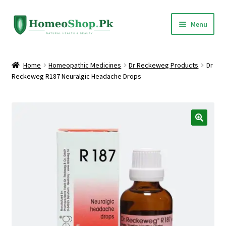
Skip
Skip
Menu
to
to
navigation
content
Home
Home
Homeopathic Medicines
Dr Reckeweg Products
Dr
Reckeweg R187 Neuralgic Headache Drops
Shop All
Expand
Homeopathic Medicines
child
menu