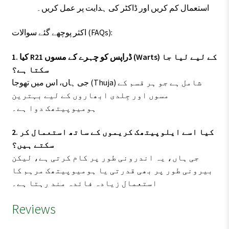
استعمال کم کریں اور ڈاکٹر کی ہدایت پر عمل کریں۔
اکثر پوچھے گئے سوالات (FAQs):
1. کیا R21 ڈراپس کو چہرے کے مسوں (Warts) کے لیے لیا جا
سکتا ہے؟
جی ہاں، اس میں تھوجا (Thuja) شامل ہے جو ہر قسم کے
مسوں اور جِلدی ابھاروں کے لیے بہترین
ہومیوپیتھک دوا ہے۔
2. کیا اسے ایلوپیتھک کریموں کے ساتھ استعمال کر
سکتے ہیں؟
جی ہاں، یہ اندرونی طور پر کام کرتی ہے، لیکن
بیرونی طور پر بھی قدرتی یا ہومیوپیتھک مرہم کا
استعمال زیادہ فائدہ مند رہتا ہے۔
Reviews