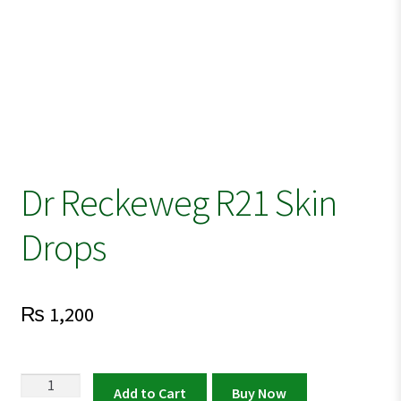
Dr Reckeweg R21 Skin
Drops
₨
1,200
Dr
Add to Cart
Buy Now