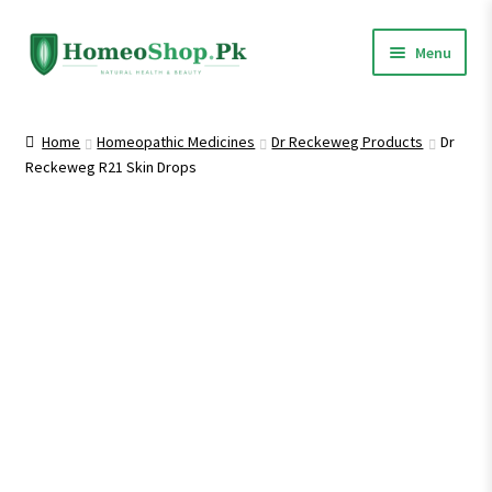
Skip
Skip
Menu
to
to
navigation
content
Home
Home
Homeopathic Medicines
Dr Reckeweg Products
Dr
Reckeweg R21 Skin Drops
Shop All
Expand
Homeopathic Medicines
child
menu