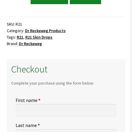
Reckeweg
R21
Skin
Drops
SKU:
R21
Category:
Dr Reckeweg Products
quantity
Tags:
R21
,
R21 Skin Drops
Brand:
Dr Reckeweg
Checkout
Complete your purchase using the form below.
First name
*
Last name
*