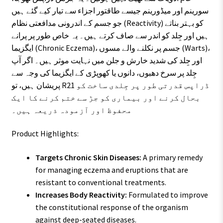
سورینم اور میڈورینم جیسے طاقتور اجزاء سے تیار کیے گئے ہیں
جو جسم کے اندرونی مدافعتی نظام (Reactivity) کو بہتر بناتے
ہیں اور جِلد کو اندر سے صاف کرتے ہیں۔ یہ خاص طور پر پرانے
ایگزیما (Chronic Eczema)، جسم پر نکلنے والے مسوں (Warts)،
اور جِلد کی شدید خارش و جلن میں نہایت موثر ہیں۔ اگر آپ
جِلد پر سرخ دھبوں، دانوں یا کھوپڑی کے ایگزیما کی وجہ سے
پریشان ہیں، تو R21 ڈراپس قدرتی طور پر جِلدی ساخت کو
بحال کرنے اور بیماری کو جڑ سے ختم کرنے کا ایک
محفوظ اور آزمودہ ذریعہ ہیں۔
Product Highlights:
Targets Chronic Skin Diseases:
A primary remedy
for managing eczema and eruptions that are
resistant to conventional treatments.
Increases Body Reactivity:
Formulated to improve
the constitutional response of the organism
against deep-seated diseases.