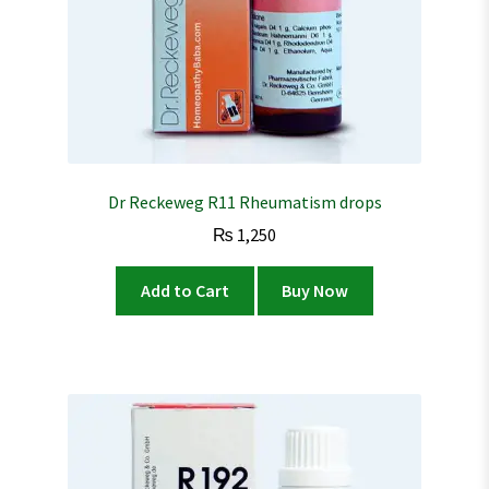
Dr Reckeweg R11 Rheumatism drops
₨
1,250
Add to Cart
Buy Now