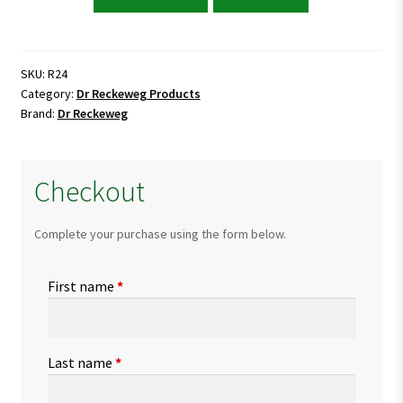
Reckeweg
R24
Pleurisy
drops
SKU:
R24
Category:
Dr Reckeweg Products
quantity
Brand:
Dr Reckeweg
Checkout
Complete your purchase using the form below.
First name
*
Last name
*