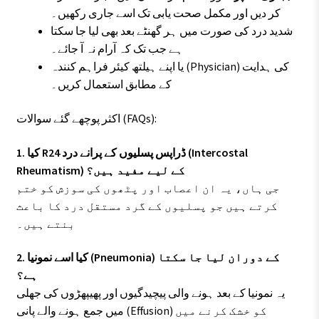
کر دیں اور مکمل صحت یابی تک اسے جاری رکھیں۔
شدید درد کی صورت میں ہر گھنٹے بعد بھی لیا جا سکتا
ہے جب تک کہ آرام نہ آ جائے۔
یا اپنے ہیلتھ کیئر فراہم کنندہ (Physician) کی ہدایت
کے مطابق استعمال کریں۔
اکثر پوچھے گئے سوالات (FAQs):
1. کیا R24 ڈراپس پسلیوں کے پرانے درد (Intercostal
Rheumatism) کے لیے مفید ہیں؟
جی ہاں، یہ ان اعصاب اور پٹھوں کی سوزش کو ختم
کرتے ہیں جو پسلیوں کے گرد مستقل درد کا باعث
بنتے ہیں۔
2. کیا اسے نمونیا (Pneumonia) کے دوران لیا جا سکتا
ہے؟
یہ نمونیا کے بعد ہونے والی پیچیدگیوں اور پھیپھڑوں کی جھلی
میں جمع ہونے والے پانی (Effusion) کو خشک کرنے میں