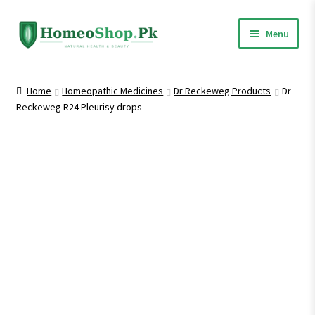
Skip
Skip
Menu
to
to
navigation
content
Home
Home
Homeopathic Medicines
Dr Reckeweg Products
Dr
Reckeweg R24 Pleurisy drops
Shop All
Expand
Homeopathic Medicines
child
menu