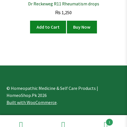
Dr Reckeweg R11 Rheumatism drops
₨
1,250
Add to Cart
Buy Now
© Homeopathic Medicine & Self Care Products |
HomeoShop.Pk 2026
Built with WooCommerce
.
1