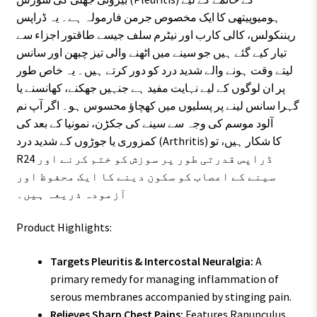
ہومیوپیتھی کا ایک مخصوص جرمن فارمولہ ہے۔ یہ ڈراپس
ریننکولس، کالی کارب اور نیٹرم سلف جیسے طاقتور اجزاء سے
تیار کیے گئے ہیں جو سینے میں اٹھنے والی تیز چبھن اور سانس
لیتے وقت ہونے والے شدید درد کو دور کرتے ہیں۔ یہ خاص طور
پر ان لوگوں کے لیے نہایت مفید ہے جنہیں جھکنے، کھانسنے یا
گہرا سانس لینے پر پسلیوں میں کھچاؤ محسوس ہو۔ اگر آپ نم
آلود موسم کی وجہ سے سینے کی جکڑن، نمونیا کے بعد کی
کمزوری یا جوڑوں کے شدید درد (Arthritis) کا شکار ہیں، تو
R24 ڈراپس قدرتی طور پر سوزش کو ختم کرنے اور
سینے کے اعصاب کو سکون دینے کا ایک محفوظ اور
آزمودہ ذریعہ ہیں۔
Product Highlights:
Targets Pleuritis & Intercostal Neuralgia:
A
primary remedy for managing inflammation of
serous membranes accompanied by stinging pain.
Relieves Sharp Chest Pains:
Features Ranunculus