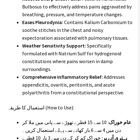
Bulbosus to effectively address pains aggravated by
breathing, pressure, and temperature changes.
Eases Pleurodynia:
Contains Kalium Carbonicum to
soothe stitches in the chest and noisy
expectoration associated with pulmonary tissues.
Weather Sensitivity Support:
Specifically
formulated with Natrium Sulf for hydrogenoid
constitutions where pains worsen in damp
surroundings.
Comprehensive Inflammatory Relief:
Addresses
appendicitis, ovaritis, peritonitis, and acute
polyarthritis from a constitutional perspective.
استعمال کا طریقہ (How to Use):
عام خوراک:
10 سے 15 قطرے تھوڑے سے پانی میں ملا کر
دن میں 4 سے 6 بار کھانے سے پہلے استعمال کریں۔
بہتری آنے پر:
خوراک کم کر کے دن میں 3 بار 10 قطرے