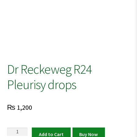
Dr Reckeweg R24
Pleurisy drops
₨
1,200
Dr
Add to Cart
Buy Now