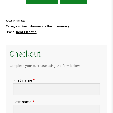
56
for
Paralysis
&
SKU:
Kent 56
Category:
Kent Homoeopathic pharmacy
Facial
Brand:
Kent Pharma
Palsy
quantity
Checkout
Complete your purchase using the form below.
First name
*
Last name
*