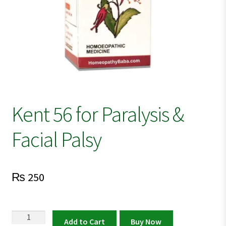
Kent 56 for Paralysis &
Facial Palsy
₨
250
Kent
Add to Cart
Buy Now