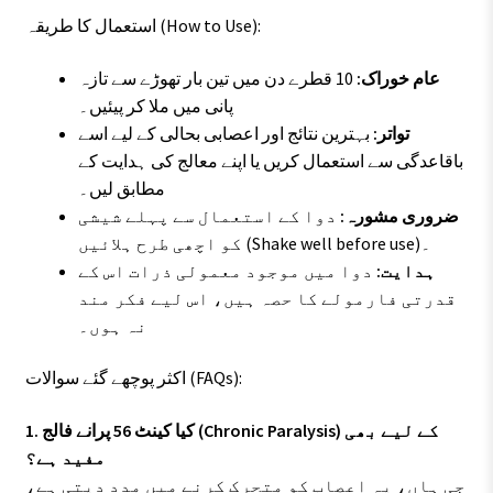
استعمال کا طریقہ (How to Use):
عام خوراک:
10 قطرے دن میں تین بار تھوڑے سے تازہ
پانی میں ملا کر پیئیں۔
تواتر:
بہترین نتائج اور اعصابی بحالی کے لیے اسے
باقاعدگی سے استعمال کریں یا اپنے معالج کی ہدایت کے
مطابق لیں۔
ضروری مشورہ:
دوا کے استعمال سے پہلے شیشی
کو اچھی طرح ہلائیں (Shake well before use)۔
ہدایت:
دوا میں موجود معمولی ذرات اس کے
قدرتی فارمولے کا حصہ ہیں، اس لیے فکر مند
نہ ہوں۔
اکثر پوچھے گئے سوالات (FAQs):
1. کیا کینٹ 56 پرانے فالج (Chronic Paralysis) کے لیے بھی
مفید ہے؟
جی ہاں، یہ اعصاب کو متحرک کرنے میں مدد دیتی ہے،