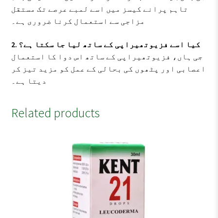
تاہم پرانے کیسز میں اسے لمبے عرصے تک مستقل
مزاجی سے استعمال کرنا ضروری ہے۔
2. کیا اسے فزیوتھیراپی کے ساتھ لیا جا سکتا ہے؟
جی ہاں، فزیوتھیراپی کے ساتھ اس دوا کا استعمال
اعصابی اور پٹھوں کی بحالی کے عمل کو مزید تیز کر
دیتا ہے۔
Related products