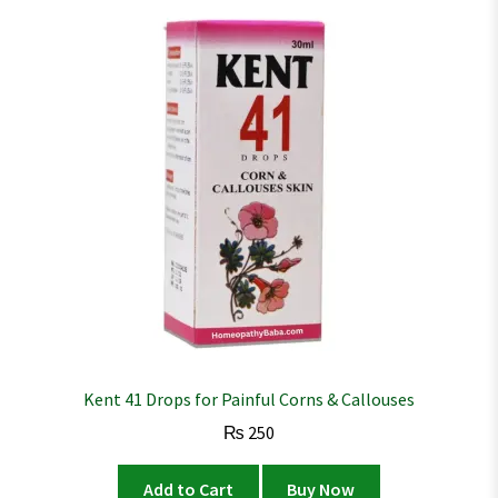
Kent 41 Drops for Painful Corns & Callouses
₨
250
Add to Cart
Buy Now