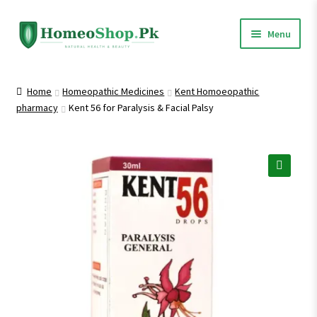
Skip
Skip
Menu
to
to
navigation
content
Home
Home
Homeopathic Medicines
Kent Homoeopathic
pharmacy
Kent 56 for Paralysis & Facial Palsy
Shop All
Expand
Homeopathic Medicines
child
menu
🔍