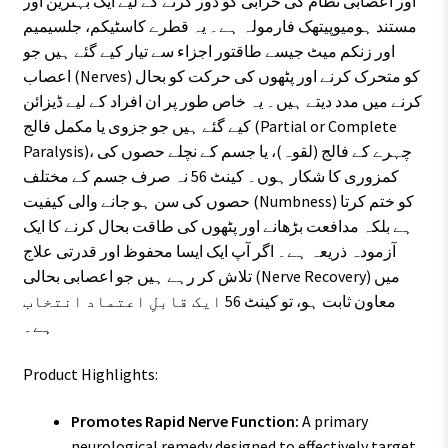
اور اعصابی نظام کی خرابی کو دور کرنے کے لیے ایک بہترین اور
مستند ہومیوپیتھک فارمولہ ہے۔ یہ قطرے کاسٹیکم، جلسیمیم
اور زنکم میٹ جیسے طاقتور اجزاء سے تیار کیے گئے ہیں جو
اعصاب (Nerves) کو متحرک کرنے اور پٹھوں کی حرکت کو بحال
کرنے میں مدد دیتے ہیں۔ یہ خاص طور پر ان افراد کے لیے ڈیزائن
کیے گئے ہیں جو جزوی یا مکمل فالج (Partial or Complete
Paralysis)، چہرے کے فالج (لقوہ)، یا جسم کے نچلے حصوں کی
کمزوری کا شکار ہوں۔ کینٹ 56 نہ صرف جسم کے مختلف
حصوں کی سن ہو جانے والی کیفیت (Numbness) کو ختم کرتا
ہے بلکہ مدافعت بڑھانے اور پٹھوں کی طاقت بحال کرنے کا ایک
آزمودہ ذریعہ ہے۔ اگر آپ ایک ایسا محفوظ اور قدرتی علاج
تلاش کر رہے ہیں جو اعصابی بحالی (Nerve Recovery) میں
معاون ثابت ہو، تو کینٹ 56 ایک قابلِ اعتماد انتخاب
ہے۔
Product Highlights:
Promotes Rapid Nerve Function:
A primary
neurological remedy designed to effectively target