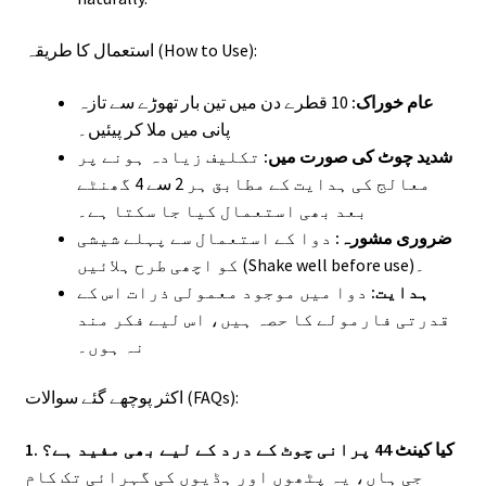
استعمال کا طریقہ (How to Use):
عام خوراک:
10 قطرے دن میں تین بار تھوڑے سے تازہ
پانی میں ملا کر پیئیں۔
شدید چوٹ کی صورت میں:
تکلیف زیادہ ہونے پر
معالج کی ہدایت کے مطابق ہر 2 سے 4 گھنٹے
بعد بھی استعمال کیا جا سکتا ہے۔
ضروری مشورہ:
دوا کے استعمال سے پہلے شیشی
کو اچھی طرح ہلائیں (Shake well before use)۔
ہدایت:
دوا میں موجود معمولی ذرات اس کے
قدرتی فارمولے کا حصہ ہیں، اس لیے فکر مند
نہ ہوں۔
اکثر پوچھے گئے سوالات (FAQs):
1. کیا کینٹ 44 پرانی چوٹ کے درد کے لیے بھی مفید ہے؟
جی ہاں، یہ پٹھوں اور ہڈیوں کی گہرائی تک کام