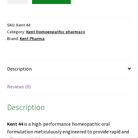
44
Drops
for
Sports
SKU:
Kent 44
Category:
Kent Homoeopathic pharmacy
Injuries
Brand:
Kent Pharma
&
Wound
Healing
quantity
Description
Reviews (0)
Description
Kent 44
is a high-performance homeopathic oral
formulation meticulously engineered to provide rapid and