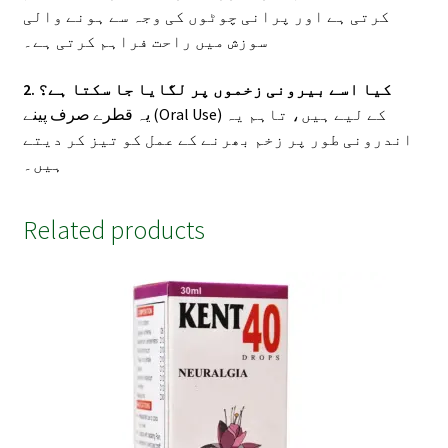
کرتی ہے اور پرانی چوٹوں کی وجہ سے ہونے والی
سوزش میں راحت فراہم کرتی ہے۔
2. کیا اسے بیرونی زخموں پر لگایا جا سکتا ہے؟
یہ قطرے صرف پینے (Oral Use) کے لیے ہیں، تاہم یہ
اندرونی طور پر زخم بھرنے کے عمل کو تیز کر دیتے
ہیں۔
Related products