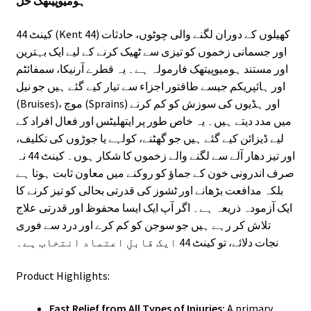
ہومیوپیتھک حل
کینٹ 44 (Kent 44) کھیلوں کے دوران لگنے والی چوٹوں، حادثات
اور جسمانی زخموں کو تیزی سے ٹھیک کرنے کے لیے ایک بہترین
اور مستند ہومیوپیتھک فارمولہ ہے۔ یہ قطرے آرنیکا، سمفائٹم
اور ہائپریکم جیسے طاقتور اجزاء سے تیار کیے گئے ہیں جو نیل
(Bruises)، موچ (Sprains) اور ہڈیوں کی سوزش کو کم کرنے
میں مدد دیتے ہیں۔ یہ خاص طور پر ایتھلیٹس اور فعال افراد کے
لیے ڈیزائن کیے گئے ہیں جو گھٹنے، کولہے یا جوڑوں کی تکلیف،
اور تیز دھار آلے سے لگنے والے زخموں کا شکار ہوں۔ کینٹ 44 نہ
صرف اندرونی خون کے جماؤ کو روکنے میں معاون ثابت ہوتا ہے
بلکہ مدافعت بڑھانے اور ٹشوز کی قدرتی بحالی کو تیز کرنے کا
ایک آزمودہ ذریعہ ہے۔ اگر آپ ایک ایسا محفوظ اور قدرتی علاج
تلاش کر رہے ہیں جو سوجن کو کم کرے اور درد سے فوری
نجات دلائے، تو کینٹ 44 ایک قابلِ اعتماد انتخاب ہے۔
Product Highlights:
Fast Relief from All Types of Injuries:
A primary