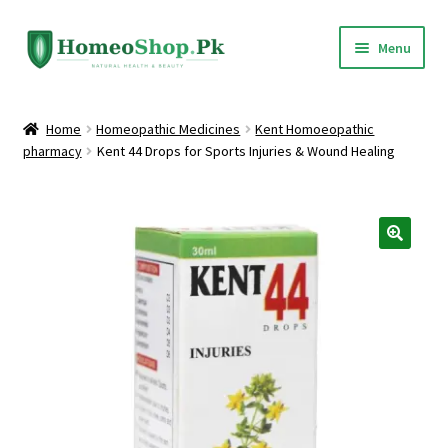
Skip
Skip
Menu
to
to
navigation
content
Home
Home
Homeopathic Medicines
Kent Homoeopathic
pharmacy
Kent 44 Drops for Sports Injuries & Wound Healing
Shop All
Expand
Homeopathic Medicines
child
menu