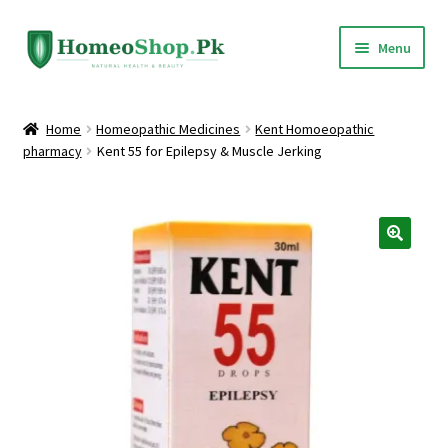
Skip
Skip
Menu
to
to
navigation
content
Home
Home
Homeopathic Medicines
Kent Homoeopathic
pharmacy
Kent 55 for Epilepsy & Muscle Jerking
Shop All
Expand
Homeopathic Medicines
child
menu