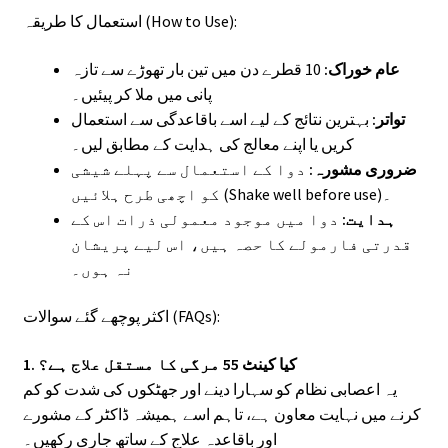
استعمال کا طریقہ (How to Use):
عام خوراک:
10 قطرے دن میں تین بار تھوڑے سے تازہ
پانی میں ملا کر پیئیں۔
تواتر:
بہترین نتائج کے لیے اسے باقاعدگی سے استعمال
کریں یا اپنے معالج کی ہدایت کے مطابق لیں۔
ضروری مشورہ:
دوا کے استعمال سے پہلے شیشی
کو اچھی طرح ہلائیں (Shake well before use)۔
ہدایت:
دوا میں موجود معمولی ذرات اس کے
قدرتی فارمولے کا حصہ ہیں، اس لیے پریشان
نہ ہوں۔
اکثر پوچھے گئے سوالات (FAQs):
1. کیا کینٹ 55 مرگی کا مستقل علاج ہے؟
یہ اعصابی نظام کو سہارا دینے اور جھٹکوں کی شدت کو کم
کرنے میں نہایت معاون ہے، تاہم اسے ہمیشہ ڈاکٹر کے مشورے
اور باقاعدہ علاج کے ساتھ جاری رکھیں۔