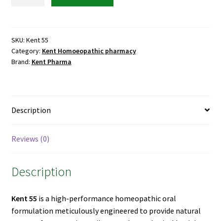
55
for
Epilepsy
&
SKU:
Kent 55
Category:
Kent Homoeopathic pharmacy
Muscle
Brand:
Kent Pharma
Jerking
quantity
Description
Reviews (0)
Description
Kent 55
is a high-performance homeopathic oral
formulation meticulously engineered to provide natural