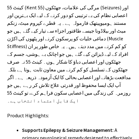
کینٹ 55 (Kent 55) مرگی کی علامات، جھٹکوں (Seizures) اور
اعصابی نظام کی بے ترتیبی کو دور کرنے کے لیے ایک بہترین اور
مستند ہومیوپیتھک فارمولہ ہے۔ یہ قطرے کپروم میٹ، زنکم
میٹ اور بیلاڈونا جیسے طاقتور اجزاء سے تیار کیے گئے ہیں جو
دماغی خلیات کو پرسکون کرنے اور پٹھوں کی اکڑن (Muscle
Stiffness) کو کم کرنے میں مدد دیتے ہیں۔ یہ خاص طور پر ان
افراد کے لیے ڈیزائن کیے گئے ہیں جو اچانک بے ہوشی، جسم کے
جھٹکوں اور اعصابی دباؤ کا شکار ہوں۔ کینٹ 55 نہ صرف
جھٹکوں کے تسلسل کو کم کرنے میں معاون ثابت ہوتا ہے بلکہ
مدافعت بڑھانے اور اعصابی بحالی کا ایک آزمودہ ذریعہ ہے۔ اگر
آپ ایک ایسا محفوظ اور قدرتی علاج تلاش کر رہے ہیں جو
روزمرہ کی زندگی میں اعصابی سکون فراہم کرے، تو کینٹ 55
ایک قابلِ اعتماد انتخاب ہے۔
Product Highlights:
Supports Epilepsy & Seizure Management:
A
primary neurological remedy designed to effectively