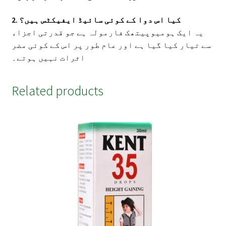
2. کیا اس دوا کے کوئی سائیڈ ایفیکٹس ہیں؟
یہ ایک ہومیوپیتھک فارمولہ ہے جو قدرتی اجزاء
سے تیار کیا گیا ہے اور عام طور پر اس کے کوئی مضر
اثرات نہیں ہوتے۔
Related products