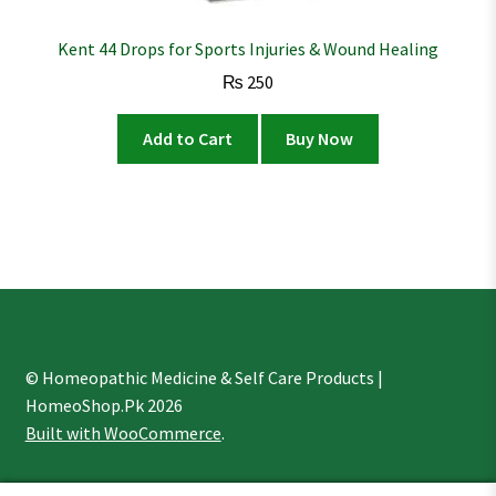
Kent 44 Drops for Sports Injuries & Wound Healing
₨
250
Add to Cart
Buy Now
© Homeopathic Medicine & Self Care Products |
HomeoShop.Pk 2026
Built with WooCommerce
.