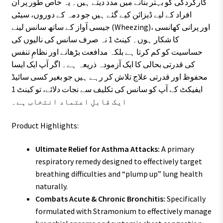
کارکردگی کو بہتر بنانے میں مدد دیتے ہیں۔ یہ خاص طور پر ان
افراد کے لیے ڈیزائن کیے گئے ہیں جو دمہ کے دوروں، سیٹی
جیسی آواز کے ساتھ سانس لینے (Wheezing)، اور پرانی کھانسی
کا شکار ہوں۔ کینٹ 1 نہ صرف سانس کی نالیوں کی
حساسیت کو کم کرتا ہے بلکہ مدافعت بڑھانے اور نظامِ تنفس
کی قدرتی بحالی کا ایک آزمودہ ذریعہ ہے۔ اگر آپ ایک ایسا
محفوظ اور قدرتی علاج تلاش کر رہے ہیں جو بغیر کسی سائیڈ
ایفیکٹ کے آپ کو سانس کی تکلیف سے نجات دلائے، تو کینٹ 1
ایک قابلِ اعتماد انتخاب ہے۔
Product Highlights:
Ultimate Relief for Asthma Attacks:
A primary
respiratory remedy designed to effectively target
breathing difficulties and “plump up” lung health
naturally.
Combats Acute & Chronic Bronchitis:
Specifically
formulated with Stramonium to effectively manage