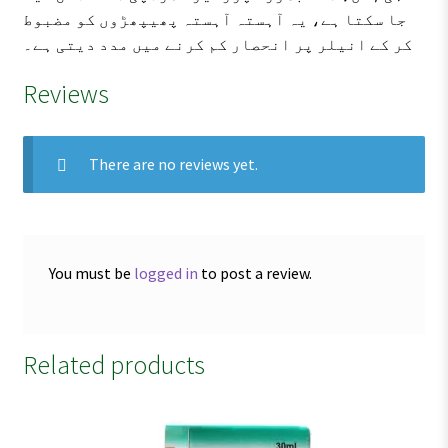
جا سکتا ہے، یہ آہستہ آہستہ پھیپھڑوں کو مضبوط
کر کے انیلر پر انحصار کم کرنے میں مدد دیتی ہے۔
Reviews
There are no reviews yet.
You must be
logged in
to post a review.
Related products