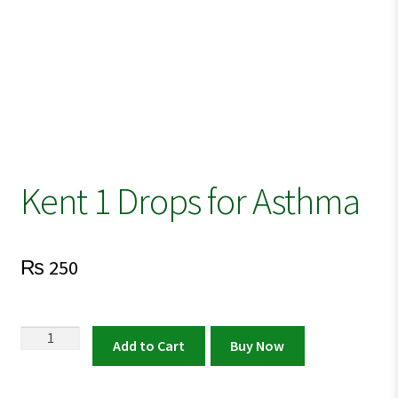
Kent 1 Drops for Asthma
₨
250
Kent
Add to Cart
Buy Now
1
Drops