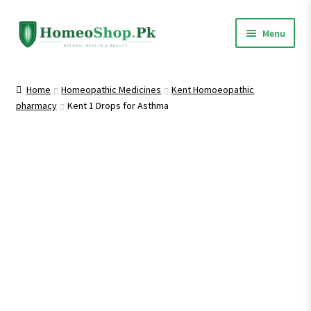
Skip
Skip
Menu
to
to
navigation
content
Home
Home
Homeopathic Medicines
Kent Homoeopathic
pharmacy
Kent 1 Drops for Asthma
Shop All
Expand
Homeopathic Medicines
child
menu