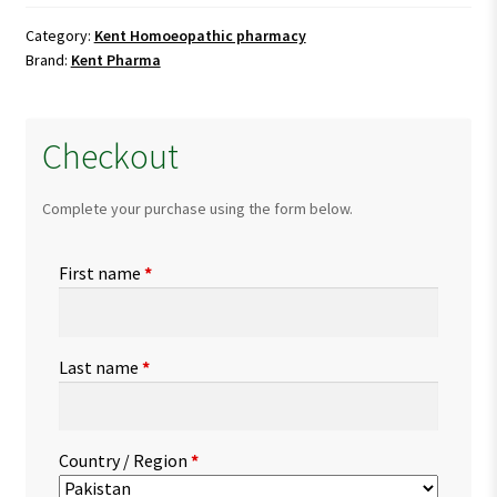
for
Asthma
Category:
Kent Homoeopathic pharmacy
Brand:
Kent Pharma
quantity
Checkout
Complete your purchase using the form below.
First name
*
Last name
*
Country / Region
*