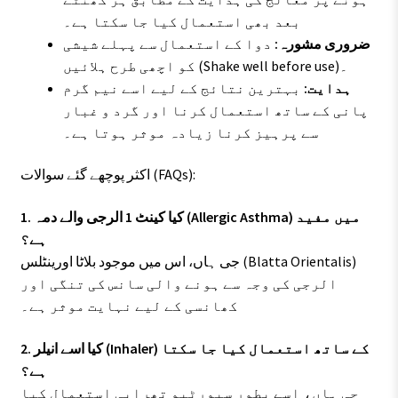
بعد بھی استعمال کیا جا سکتا ہے۔
ضروری مشورہ:
دوا کے استعمال سے پہلے شیشی
کو اچھی طرح ہلائیں (Shake well before use)۔
ہدایت:
بہترین نتائج کے لیے اسے نیم گرم
پانی کے ساتھ استعمال کرنا اور گرد و غبار
سے پرہیز کرنا زیادہ موثر ہوتا ہے۔
اکثر پوچھے گئے سوالات (FAQs):
1. کیا کینٹ 1 الرجی والے دمہ (Allergic Asthma) میں مفید
ہے؟
جی ہاں، اس میں موجود بلاٹا اورینٹلس (Blatta Orientalis)
الرجی کی وجہ سے ہونے والی سانس کی تنگی اور
کھانسی کے لیے نہایت موثر ہے۔
2. کیا اسے انیلر (Inhaler) کے ساتھ استعمال کیا جا سکتا
ہے؟
جی ہاں، اسے بطور سپورٹیو تھراپی استعمال کیا