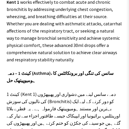
Kent 1
works effectively to combat acute and chronic
bronchitis by addressing underlying chest congestion,
wheezing, and breathing difficulties at their source.
Whether you are dealing with asthmatic attacks, catarrhal
affections of the respiratory tract, or seeking a natural
way to manage bronchial sensitivity and achieve systemic
physical comfort, these advanced 30ml drops offer a
comprehensive natural solution to achieve clear airways
and respiratory stability naturally.
کینٹ 1 – دمہ (Asthma)، سانس کی تنگی اور برونکائٹس کا
ہومیوپیتھک حل
کینٹ 1 (Kent 1) دمہ، سانس لینے میں دشواری اور پھیپھڑوں
کی نالیوں کی سوزش (Bronchitis) کو دور کرنے کے لیے ایک
بہترین اور مستند ہومیوپیتھک فارمولہ ہے۔ یہ قطرے بلاٹا
اورینٹلس، برائیونیا اور ایپیکاک جیسے طاقتور اجزاء سے تیار کیے
گئے ہیں جو سینے کی جکڑن کو ختم کرتے ہیں اور پھیپھڑوں کی