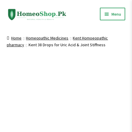
Skip
Skip
Menu
to
to
navigation
content
Home
Home
Homeopathic Medicines
Kent Homoeopathic
pharmacy
Kent 38 Drops for Uric Acid & Joint Stiffness
Shop All
Homeopathic Medicines