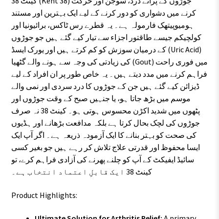
کینٹ 38 (Kent 38) جوڑوں کے پرانے درد، سوجن اور حرکت
کرنے میں دشواری کو دور کرنے کے لیے ایک بہترین اور مستند
ہومیوپیتھک فارمولہ ہے۔ یہ قطرے رس ٹاکس، برائیونیا اور
کولچیکم جیسے طاقتور اجزاء سے تیار کیے گئے ہیں جو جوڑوں
کے درمیان سوزش کو کم کرتے ہیں اور یورک ایسڈ (Uric Acid)
کی زیادتی کی وجہ سے ہونے والے گٹھیا (Gout) میں فوری راحت
فراہم کرنے میں مدد دیتے ہیں۔ یہ خاص طور پر ان افراد کے لیے
ڈیزائن کیے گئے ہیں جن کے جوڑوں کا درد سردی اور نمی والے
موسم میں بڑھ جاتا ہو، یا جنہیں صبح کے وقت جوڑوں اور
پٹھوں میں شدید اکڑن محسوس ہوتی ہو۔ کینٹ 38 نہ صرف
جوڑوں کی لچک بحال کرتا ہے بلکہ مدافعت بڑھانے اور ہڈیوں
کی صحت کو بہتر بنانے کا ایک آزمودہ ذریعہ ہے۔ اگر آپ ایک
ایسا محفوظ اور قدرتی علاج تلاش کر رہے ہیں جو بغیر کسی
سائیڈ ایفیکٹ کے آپ کو چلنے پھرنے کی آزادی فراہم کرے، تو
کینٹ 38 ایک قابلِ اعتماد انتخاب ہے۔
Product Highlights:
Ultimate Solution for Arthritis Relief:
A primary