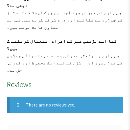
دیتی ہے؟
جی ہاں، اس میں موجود اجزاء یورک ایسڈ کے کرسٹلز
کو جوڑوں سے نکالنے اور درد کو کم کرنے میں نہایت
معاون ثابت ہوتے ہیں۔
2. کیا اسے بڑھتی عمر کے افراد استعمال کر سکتے
ہیں؟
جی ہاں، یہ بڑھتی عمر کی وجہ سے ہونے والی جوڑوں
کی توڑ پھوڑ اور اکڑن کے لیے ایک محفوظ اور قدرتی
حل ہے۔
Reviews
There are no reviews yet.