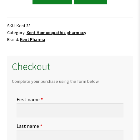
38
Drops
for
Uric
SKU:
Kent 38
Category:
Kent Homoeopathic pharmacy
Acid
Brand:
Kent Pharma
&
Joint
Stiffness
Checkout
quantity
Complete your purchase using the form below.
First name
*
Last name
*