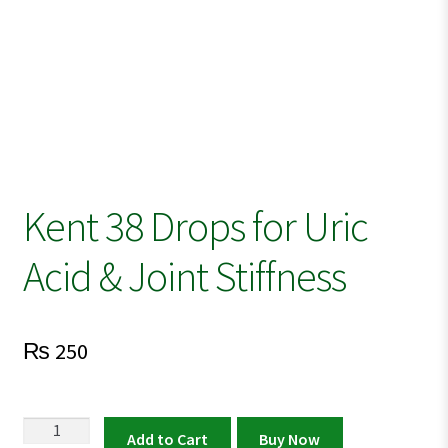
Kent 38 Drops for Uric
Acid & Joint Stiffness
₨
250
Kent
Add to Cart
Buy Now