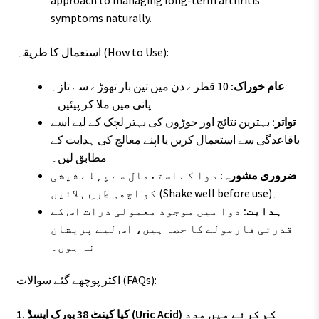
approach to managing long-term arthritis
symptoms naturally.
استعمال کا طریقہ (How to Use):
عام خوراک:
10 قطرے دن میں تین بار تھوڑے سے تازہ
پانی میں ملا کر پیئیں۔
تواتر:
بہترین نتائج اور جوڑوں کی بہتر لچک کے لیے اسے
باقاعدگی سے استعمال کریں یا اپنے معالج کی ہدایت کے
مطابق لیں۔
ضروری مشورہ:
دوا کے استعمال سے پہلے شیشی
کو اچھی طرح ہلائیں (Shake well before use)۔
ہدایت:
دوا میں موجود معمولی ذرات اس کے
قدرتی فارمولے کا حصہ ہیں، اس لیے پریشان
نہ ہوں۔
اکثر پوچھے گئے سوالات (FAQs):
1. کیا کینٹ 38 یورک ایسڈ (Uric Acid) کم کرنے میں مدد