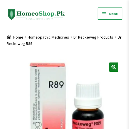
Skip
Skip
Menu
to
to
navigation
content
Home
Home
Homeopathic Medicines
Dr Reckeweg Products
Dr
Reckeweg R89
Shop All
Expand
Homeopathic Medicines
child
menu