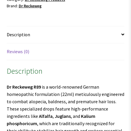
Brand:
Dr Reckeweg
Description
Reviews (0)
Description
Dr Reckeweg R89
is a world-renowned German
homeopathic formulation (22ml) meticulously engineered
to combat alopecia, baldness, and premature hair loss.
These specialized drops feature high-performance
ingredients like
Alfalfa
,
Juglans
, and
Kalium
phosphoricum
, which are traditionally recognized for
their ability to stabilize hair growth and restore essential