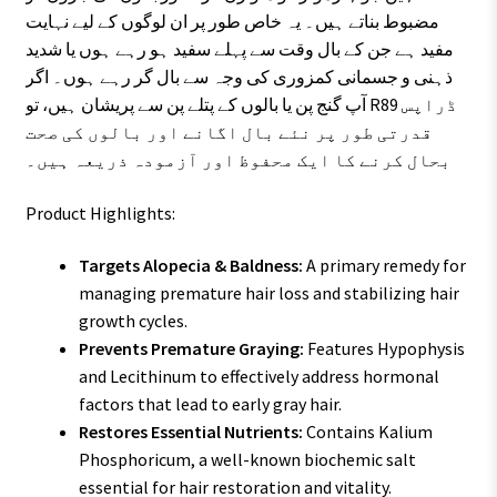
مضبوط بناتے ہیں۔ یہ خاص طور پر ان لوگوں کے لیے نہایت
مفید ہے جن کے بال وقت سے پہلے سفید ہو رہے ہوں یا شدید
ذہنی و جسمانی کمزوری کی وجہ سے بال گر رہے ہوں۔ اگر
آپ گنج پن یا بالوں کے پتلے پن سے پریشان ہیں، تو R89 ڈراپس
قدرتی طور پر نئے بال اگانے اور بالوں کی صحت
بحال کرنے کا ایک محفوظ اور آزمودہ ذریعہ ہیں۔
Product Highlights:
Targets Alopecia & Baldness:
A primary remedy for
managing premature hair loss and stabilizing hair
growth cycles.
Prevents Premature Graying:
Features Hypophysis
and Lecithinum to effectively address hormonal
factors that lead to early gray hair.
Restores Essential Nutrients:
Contains Kalium
Phosphoricum, a well-known biochemic salt
essential for hair restoration and vitality.