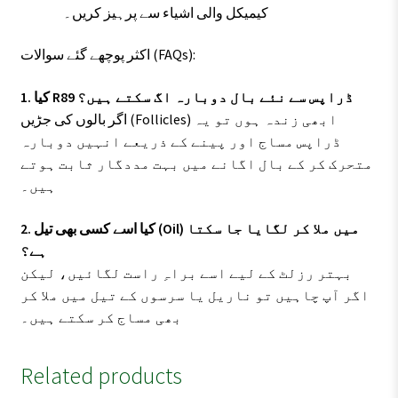
کیمیکل والی اشیاء سے پرہیز کریں۔
اکثر پوچھے گئے سوالات (FAQs):
1. کیا R89 ڈراپس سے نئے بال دوبارہ اگ سکتے ہیں؟
اگر بالوں کی جڑیں (Follicles) ابھی زندہ ہوں تو یہ
ڈراپس مساج اور پینے کے ذریعے انہیں دوبارہ
متحرک کر کے بال اگانے میں بہت مددگار ثابت ہوتے
ہیں۔
2. کیا اسے کسی بھی تیل (Oil) میں ملا کر لگایا جا سکتا
ہے؟
بہتر رزلٹ کے لیے اسے براہِ راست لگائیں، لیکن
اگر آپ چاہیں تو ناریل یا سرسوں کے تیل میں ملا کر
بھی مساج کر سکتے ہیں۔
Related products