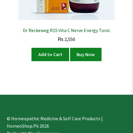
Dr Reckeweg R15 Vita C Nerve Energy Tonic
₨
2,550
Add to Cart
Buy Now
© Homeopathic Medicine & Self Care Products |
HomeoShop.Pk 2026