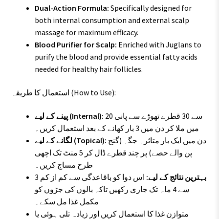
Dual-Action Formula:
Specifically designed for
both internal consumption and external scalp
massage for maximum efficacy.
Blood Purifier for Scalp:
Enriched with Juglans to
purify the blood and provide essential fatty acids
needed for healthy hair follicles.
استعمال کا طریقہ (How to Use):
20 سے 30 قطرے تھوڑے سے پانی
پینے کے لیے (Internal):
میں ملا کر دن میں 3 بار کھانے کے بعد استعمال کریں۔
دن میں ایک بار متاثرہ جگہ (گنج
لگانے کے لیے (Topical):
پن والے حصے) پر چند قطرے ڈال کر 5 منٹ تک اچھی
طرح مساج کریں۔
بہترین نتائج کے لیے:
اس دوا کو باقاعدگی سے کم از کم 3
سے 4 ماہ تک جاری رکھیں تاکہ بالوں کی جڑوں کو
مکمل غذا مل سکے۔
متوازن غذا کا استعمال کریں اور زیادہ تلی ہوئی یا