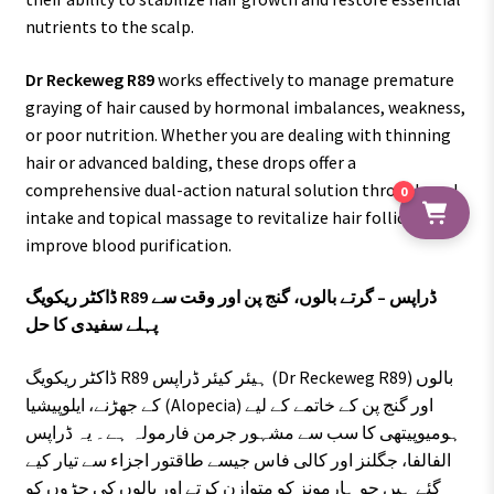
nutrients to the scalp.
Dr Reckeweg R89
works effectively to manage premature
graying of hair caused by hormonal imbalances, weakness,
or poor nutrition. Whether you are dealing with thinning
hair or advanced balding, these drops offer a
comprehensive dual-action natural solution through oral
0
intake and topical massage to revitalize hair follicles and
improve blood purification.
ڈاکٹر ریکویگ R89 ڈراپس – گرتے بالوں، گنج پن اور وقت سے
پہلے سفیدی کا حل
ڈاکٹر ریکویگ R89 ہیئر کیئر ڈراپس (Dr Reckeweg R89) بالوں
کے جھڑنے، ایلوپیشیا (Alopecia) اور گنج پن کے خاتمے کے لیے
ہومیوپیتھی کا سب سے مشہور جرمن فارمولہ ہے۔ یہ ڈراپس
الفالفا، جگلنز اور کالی فاس جیسے طاقتور اجزاء سے تیار کیے
گئے ہیں جو ہارمونز کو متوازن کرتے اور بالوں کی جڑوں کو