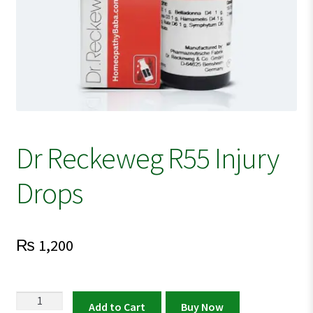
Dr Reckeweg R55 Injury
Drops
₨
1,200
Dr
Add to Cart
Buy Now