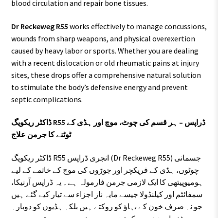
blood circulation and repair bone tissues.
Dr Reckeweg R55
works effectively to manage concussions,
wounds from sharp weapons, and physical overexertion
caused by heavy labor or sports. Whether you are dealing
with a recent dislocation or old rheumatic pains at injury
sites, these drops offer a comprehensive natural solution
to stimulate the body’s defensive energy and prevent
septic complications.
ڈاکٹر ریکویگ R55 ڈراپس – ہر قسم کی چوٹ، موچ اور ہڈی کے
ٹوٹنے کا جرمن علاج
ڈاکٹر ریکویگ R55 انجری ڈراپس (Dr Reckeweg R55) جسمانی
چوٹوں، ہڈی کے فریکچر اور جوڑوں کی موچ کے خاتمے کے لیے
ہومیوپیتھی کا ایک لازمی جرمن فارمولہ ہے۔ یہ ڈراپس آرنیکا،
سمفائٹم اور کیلنڈولا جیسے مایہ ناز اجزاء سے تیار کیے گئے ہیں
جو نہ صرف خون کے بہاؤ کو روکتے ہیں بلکہ ہڈیوں کو دوبارہ