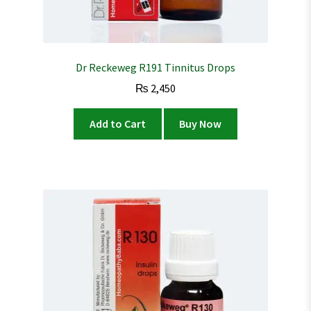
Dr Reckeweg R191 Tinnitus Drops
₨
2,450
Add to Cart
Buy Now