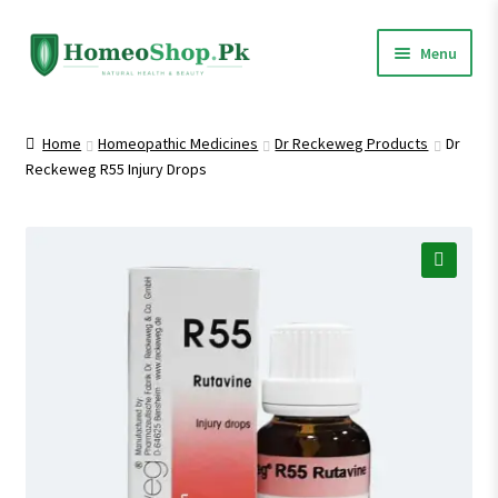
Skip
Skip
Menu
to
to
navigation
content
Home
Home
Homeopathic Medicines
Dr Reckeweg Products
Dr
Reckeweg R55 Injury Drops
Shop All
Homeopathic Medicines
🔍