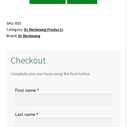
Reckeweg
R55
Injury
Drops
SKU:
R55
Category:
Dr Reckeweg Products
quantity
Brand:
Dr Reckeweg
Checkout
Complete your purchase using the form below.
First name
*
Last name
*