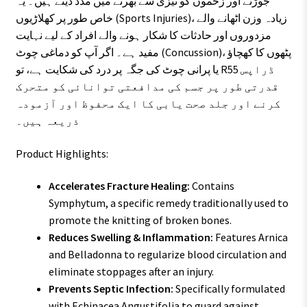
جوڑنے اور زخموں کو تیزی سے بھرنے میں مدد دیتے ہیں۔ یہ
خاص طور پر کھلاڑیوں (Sports Injuries)، زیادہ وزن اٹھانے والے
مزدوروں اور حادثات کا شکار ہونے والے افراد کے لیے نہایت
مفید ہے۔ اگر آپ کو دماغی چوٹ (Concussion)، پٹھوں کا کھچاؤ
یا پرانی چوٹ کی جگہ پر درد کی شکایت ہے، تو R55 ڈراپس
قدرتی طور پر جسم کی مدافعتی توانائی کو متحرک
کرنے اور جلد صحت یابی کا ایک محفوظ اور آزمودہ
ذریعہ ہیں۔
Product Highlights:
Accelerates Fracture Healing:
Contains
Symphytum, a specific remedy traditionally used to
promote the knitting of broken bones.
Reduces Swelling & Inflammation:
Features Arnica
and Belladonna to regularize blood circulation and
eliminate stoppages after an injury.
Prevents Septic Infection:
Specifically formulated
with Echinacea Angustifolia to guard against