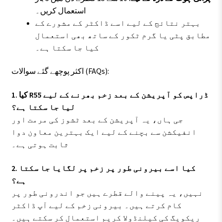
استعمال کریں۔
بہتر نتائج کے لیے اسے ڈاکٹر کے مشورے کے
مطابق پٹی یا گرم ٹکور کے ساتھ بھی استعمال
کیا جا سکتا ہے۔
اکثر پوچھے گئے سوالات (FAQs):
1. کیا R55 ڈراپس کو آپریشن کے بعد زخم بھرنے کے لیے
لیا جا سکتا ہے؟
جی ہاں، یہ آپریشن کے بعد ٹشوز کی مرمت اور
انفیکشن سے بچنے کے لیے ایک بہترین معاون دوا
ثابت ہوتی ہے۔
2. کیا اسے بیرونی طور پر زخم پر لگایا جا سکتا
ہے؟
نہیں، یہ پینے والے قطرے ہیں جو اندرونی طور پر
کام کرتے ہیں۔ بیرونی زخم کے لیے آپ ڈاکٹر
ریکویگ کی کیلنڈولا کریم استعمال کر سکتے ہیں۔