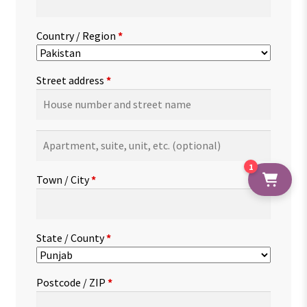
Country / Region
*
Street address
*
Apartment,
suite,
1
unit,
Town / City
*
etc.
(optional)
State / County
*
Postcode / ZIP
*