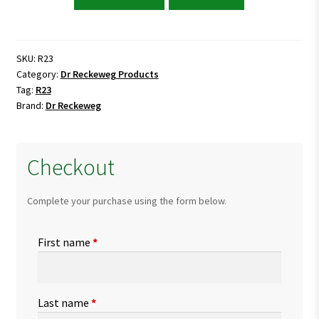
Reckeweg
R23
Eczema
Drops
SKU:
R23
Category:
Dr Reckeweg Products
quantity
Tag:
R23
Brand:
Dr Reckeweg
Checkout
Complete your purchase using the form below.
First name
*
Last name
*