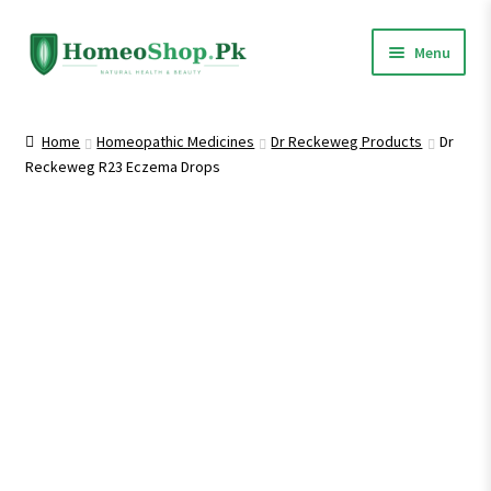
Skip
Skip
Menu
to
to
navigation
content
Home
Home
Homeopathic Medicines
Dr Reckeweg Products
Dr
Reckeweg R23 Eczema Drops
Shop All
Expand
Homeopathic Medicines
child
menu