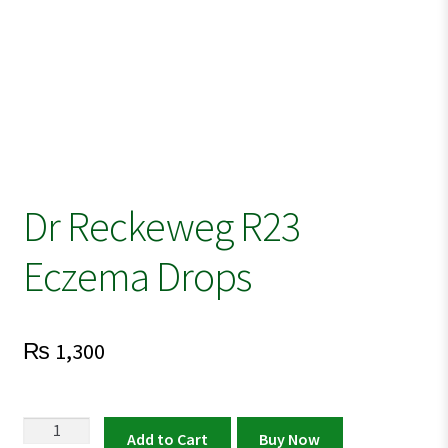
Dr Reckeweg R23
Eczema Drops
₨
1,300
Dr
Add to Cart
Buy Now