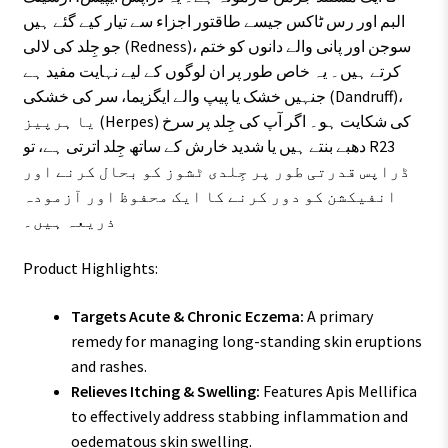
البم اور رس ٹاکس جیسے طاقتور اجزاء سے تیار کیے گئے ہیں
جو جِلد کی لالی (Redness)، سوجن اور پانی والے دانوں کو ختم
کرتے ہیں۔ یہ خاص طور پر ان لوگوں کے لیے نہایت مفید ہے
جنہیں خشک یا پیپ والے ایگزیما، سر کی خشکی (Dandruff)،
یا ہرپیز (Herpes) کی شکایت ہو۔ اگر آپ کی جِلد پر سرخ
دھبے بنتے ہیں یا شدید خارش کے ساتھ جِلد اترتی ہے، تو R23
ڈراپس قدرتی طور پر جِلدی ٹشوز کو بحال کرنے اور
انفیکشن کو دور کرنے کا ایک محفوظ اور آزمودہ
ذریعہ ہیں۔
Product Highlights:
Targets Acute & Chronic Eczema:
A primary
remedy for managing long-standing skin eruptions
and rashes.
Relieves Itching & Swelling:
Features Apis Mellifica
to effectively address stabbing inflammation and
oedematous skin swelling.