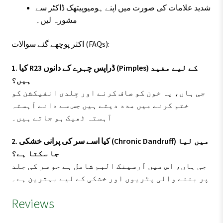
شدید علامات کی صورت میں اپنے ہومیوپیتھک ڈاکٹر سے
مشورہ لیں۔
اکثر پوچھے گئے سوالات (FAQs):
1. کیا R23 ڈراپس چہرے کے دانوں (Pimples) کے لیے مفید
ہیں؟
جی ہاں، یہ خون کو صاف کرنے اور جِلدی انفیکشن کو
ختم کرنے میں مدد دیتے ہیں جس سے دانے آہستہ
آہستہ ٹھیک ہو جاتے ہیں۔
2. کیا اسے سر کی پرانی خشکی (Chronic Dandruff) میں لیا
جا سکتا ہے؟
جی ہاں، اس میں آرسینک البم شامل ہے جو سر کی جلد
پر بننے والی پٹریوں اور خشکی کے لیے بہترین ہے۔
Reviews