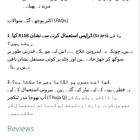
مزید نہ پھیلے۔
اکثر پوچھے گئے سوالات (FAQs):
1. کیا R188 ڈراپس استعمال کرنے سے نشان (Scars) باقی
رہتے ہیں؟
نہیں، چونکہ یہ اندرونی علاج ہے، اس لیے موہکے قدرتی طور پر
سوکھ کر جھڑ جاتے ہیں اور جِلد پر کوئی مستقل نشان باقی
نہیں رہتا۔
2. کیا اسے مسوں پر لگایا بھی جا سکتا ہے؟
یہ قطرے پینے کے لیے تیار کیے گئے ہیں۔ بیرونی استعمال کے لیے
آپ تھوجا مدر ٹنکچر (Thuja Q) یا ڈاکٹر ریکویگ کی
تجویز کردہ وارٹ اونٹمنٹ اس کے ساتھ استعمال کر
سکتے ہیں۔
Reviews