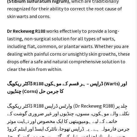
(Stibium sulfuratum nigrum)
, which are traditionally
recognized for their ability to correct the root cause of
skin warts and corns.
Dr Reckeweg R188
works effectively to provide a long-
lasting, non-surgical solution for all types of warts,
including flat, common, or plantar warts. Whether you are
dealing with painful corns or unsightly skin growths, these
drops offer a safe and natural comprehensive solution to
clear the skin from within.
ڈاکٹر ریکویگ R188 ڈراپس – ہر قسم کے موہکوں (Warts) اور
چنڈیوں (Corns) کا جرمن حل
ڈاکٹر ریکویگ R188 وارٹس ڈراپس (Dr Reckeweg R188) جِلد پر
نکلنے والے موہکوں، مسوں، چنڈیوں اور غیر ضروری گوشت کے
خاتمے کے لیے ہومیوپیتھی کا ایک مخصوص اور نہایت موثر
جرمن فارمولہ ہے۔ یہ ڈراپس تھوجا، نائٹرک ایسڈ اور اینٹم کروڈ
جیسے مایہ ناز اجزاء سے تیار کیے گئے ہیں جو موہکوں کی جڑ