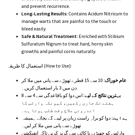
and prevent recurrence.
Long-Lasting Results:
Contains Acidum Nitricum to
manage warts that are painful to the touch or
bleed easily.
Safe & Natural Treatment:
Enriched with Stibium
Sulfuratum Nigrum to treat hard, horny skin
growths and painful corns naturally.
استعمال کا طریقہ (How to Use):
عام خوراک:
10 سے 15 قطرے تھوڑے سے پانی میں ملا کر
دن میں 3 بار استعمال کریں۔
بہترین نتائج کے لیے:
اس دوا کو باقاعدگی سے 4 سے 8
ہفتے تک جاری رکھیں، کیونکہ وارٹس کا
اندرونی علاج وقت طلب ہوتا ہے۔
ہدایت:
دوا کو براہِ راست زبان پر لینے کے بجائے ہمیشہ
تھوڑے سے پانی میں ملا کر لیں۔
وارٹس کو چھیڑنے یا کاٹنے سے گریز کریں تاکہ انفیکشن