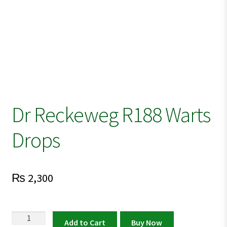
Dr Reckeweg R188 Warts
Drops
₨
2,300
Dr
Add to Cart
Buy Now