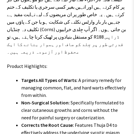
پر کام کرتے ہیں اور انہیں بغیر کسی سرجری یا تکلیف کے ختم
کرتے ہیں۔ یہ خاص طور پر ان مریضوں کے لیے نہایت مفید ہے
جنہیں بار بار وارٹس نکلنے کی شکایت ہو یا جن کے پاؤں میں
تکلیف دہ چنڈیاں (Corns) بن جاتی ہوں۔ اگر آپ جِلدی خرابیوں
کو مستقل بنیادوں پر ٹھیک کرنا چاہتے ہیں، تو R188 ڈراپس
قدرتی طور پر جِلد کو صاف اور ہموار بنانے کا ایک
محفوظ اور آزمودہ ذریعہ ہیں۔
Product Highlights:
Targets All Types of Warts:
A primary remedy for
managing common, flat, and hard warts effectively
from within.
Non-Surgical Solution:
Specifically formulated to
clear cutaneous growths and corns without the
need for painful surgery or cauterization.
Corrects the Root Cause:
Features Thuja D4 to
effectively address the underlying sycotic miasm