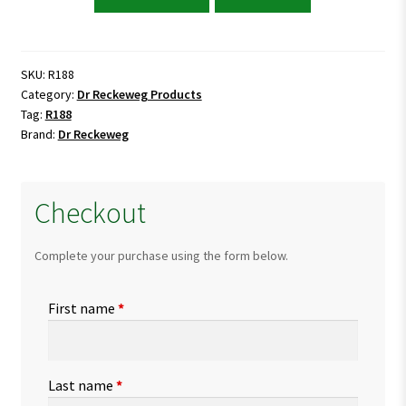
Reckeweg
R188
Warts
Drops
SKU:
R188
Category:
Dr Reckeweg Products
quantity
Tag:
R188
Brand:
Dr Reckeweg
Checkout
Complete your purchase using the form below.
First name
*
Last name
*