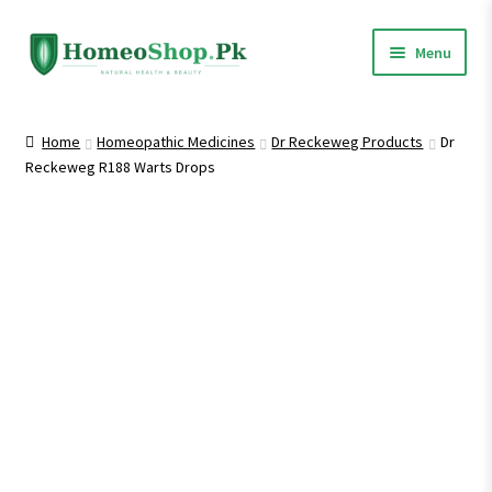
Skip
Skip
Menu
to
to
navigation
content
Home
Home
Homeopathic Medicines
Dr Reckeweg Products
Dr
Reckeweg R188 Warts Drops
Shop All
Homeopathic Medicines