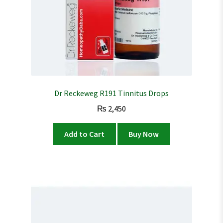
Dr Reckeweg R191 Tinnitus Drops
₨
2,450
Add to Cart
Buy Now