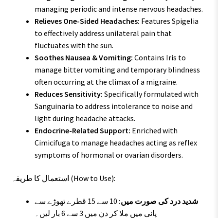
managing periodic and intense nervous headaches.
Relieves One-Sided Headaches:
Features Spigelia
to effectively address unilateral pain that
fluctuates with the sun.
Soothes Nausea & Vomiting:
Contains Iris to
manage bitter vomiting and temporary blindness
often occurring at the climax of a migraine.
Reduces Sensitivity:
Specifically formulated with
Sanguinaria to address intolerance to noise and
light during headache attacks.
Endocrine-Related Support:
Enriched with
Cimicifuga to manage headaches acting as reflex
symptoms of hormonal or ovarian disorders.
استعمال کا طریقہ (How to Use):
شدید درد کی صورت میں:
10 سے 15 قطرے تھوڑے سے
پانی میں ملا کر دن میں 3 سے 6 بار لیں۔