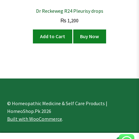
Dr Reckeweg R24 Pleurisy drops
₨
1,200
Add to Cart
Buy Now
© Homeopathic Medicine & Self Care Products |
HomeoShop.Pk 2026
Built with WooCommerce
.