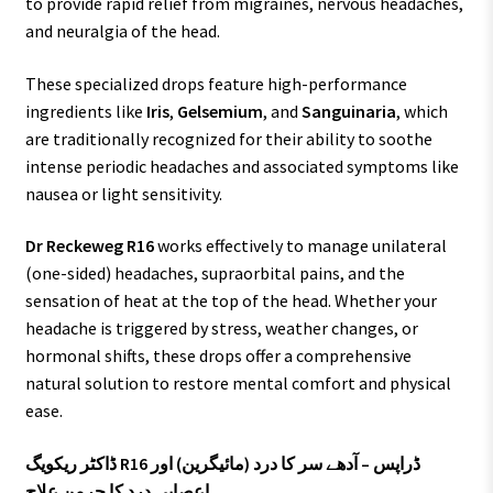
to provide rapid relief from migraines, nervous headaches,
and neuralgia of the head.
These specialized drops feature high-performance
ingredients like
Iris
,
Gelsemium
, and
Sanguinaria
, which
are traditionally recognized for their ability to soothe
intense periodic headaches and associated symptoms like
nausea or light sensitivity.
Dr Reckeweg R16
works effectively to manage unilateral
(one-sided) headaches, supraorbital pains, and the
sensation of heat at the top of the head. Whether your
headache is triggered by stress, weather changes, or
hormonal shifts, these drops offer a comprehensive
natural solution to restore mental comfort and physical
ease.
ڈاکٹر ریکویگ R16 ڈراپس – آدھے سر کا درد (مائیگرین) اور
اعصابی درد کا جرمن علاج