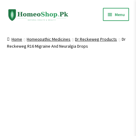
Skip
Skip
Menu
to
to
navigation
content
Home
Home
Homeopathic Medicines
Dr Reckeweg Products
Dr
Reckeweg R16 Migraine And Neuralgia Drops
Shop All
Expand
Homeopathic Medicines
child
menu