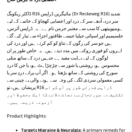
ڈاکٹر ریکویگ R16 مائیگرین ڈراپس (Dr Reckeweg R16) شدید
سر درد، آدھے سر کے درد اور اعصابی کھچاؤ کے خاتمے کے لیے
ہومیوپیتھی کا سب سے معتبر جرمن نام ہے۔ یہ ڈراپس آئرس،
جلسیمیم اور اسپائی جیلیا جیسے طاقتور اجزاء سے تیار کیے گئے
ہیں جو سر کی رگوں کے تناؤ کو کم کرتے ہیں اور درد کی
لہروں کو فوری روکنے میں مدد دیتے ہیں۔ یہ خاص طور پر ان
لوگوں کے لیے نہایت مفید ہے جنہیں درد کے ساتھ متلی
محسوس ہو، روشنی یا شور سے چڑچڑاہٹ ہو، یا جن کا درد
سورج کی روشنی کے ساتھ بڑھتا ہو۔ اگر آپ پرانے دردِ سر یا
کسی معمولی سردی لگنے کی وجہ سے ہونے والی بے چینی سے
پریشان ہیں، تو R16 ڈراپس قدرتی طور پر آپ کو اس
تکلیف دہ صورتحال سے نجات دلانے کا ایک محفوظ اور
آزمودہ ذریعہ ہیں۔
Product Highlights:
Targets Migraine & Neuralgia:
A primary remedy for