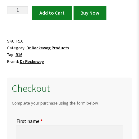
Dr
Add to Cart
Buy Now
Reckeweg
R16
Migraine
And
SKU:
R16
Category:
Dr Reckeweg Products
Neuralgia
Tag:
R16
Drops
Brand:
Dr Reckeweg
quantity
Checkout
Complete your purchase using the form below.
First name
*