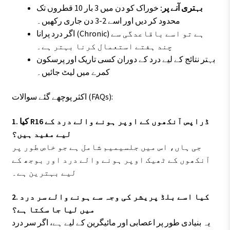
بہتری آنے پر:
خوراک کو دن میں 3 بار 10 قطروں تک
محدود کر دیں اور اسے 2-3 دن جاری رکھیں۔
اگر درد پرانا (Chronic) ہے تو اسے باقاعدگی سے
چند ہفتے استعمال کرنا بہتر ہے۔
بہتر نتائج کے لیے درد کے دوران کسی تاریک اور پرسکون
کمرے میں لیٹ جائیں۔
اکثر پوچھے گئے سوالات (FAQs):
1. کیا R16 ڈراپس آنکھوں کے اوپر ہونے والے درد کے
لیے مفید ہیں؟
جی ہاں، اس میں جلسیمیم شامل ہے جو خاص طور پر
آنکھوں کے ٹھیک اوپر ہونے والے درد اور بوجھ کے
لیے بہترین ہے۔
2. کیا اسے بلڈ پریشر کی وجہ سے ہونے والے سر درد
میں لیا جا سکتا ہے؟
یہ بنیادی طور پر اعصابی اور مائیگرین کے لیے ہے، اگر سر درد