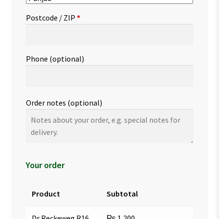
Postcode / ZIP
*
Phone
(optional)
Order notes
(optional)
Your order
Product
Subtotal
Dr Reckeweg R16
₨
1,200