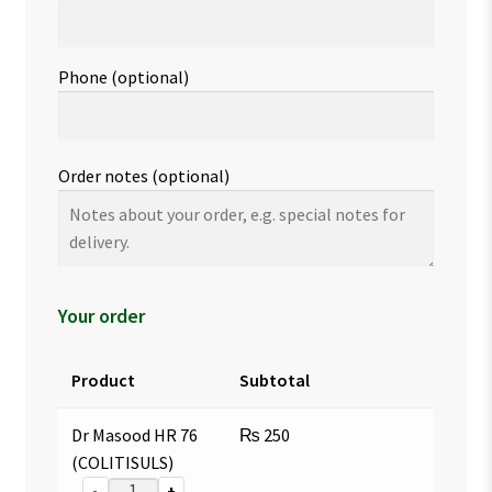
Phone
(optional)
Order notes
(optional)
Your order
Product
Subtotal
Dr Masood HR 76
₨
250
(COLITISULS)
-
+