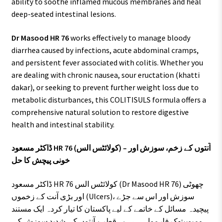
ability to soothe inflamed mucous membranes and heal
deep-seated intestinal lesions.
Dr Masood HR 76
works effectively to manage bloody
diarrhea caused by infections, acute abdominal cramps,
and persistent fever associated with colitis. Whether you
are dealing with chronic nausea, sour eructation (khatti
dakar), or seeking to prevent further weight loss due to
metabolic disturbances, this COLITISULS formula offers a
comprehensive natural solution to restore digestive
health and intestinal stability.
ڈاکٹر مسعود HR 76 (کولائٹس الس) – آنتوں کے زخم، سوزش اور
خونی پیچش کا حل
ڈاکٹر مسعود HR 76 کولائٹس الس (Dr Masood HR 76) چھوٹی
اور بڑی آنت کے زخموں (Ulcers)، سوزش اور اس سے جڑے
پیچیدہ مسائل کے خاتمے کے لیے پاکستان کا تیار کردہ ایک مستند
ہومیوپیتھک فارمولہ ہے۔ یہ قطرے آنتوں کی شدید سوزش کی