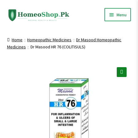
Skip
Skip
Menu
to
to
navigation
content
Home
Home
Homeopathic Medicines
Dr Masood Homeopathic
Medicines
Dr Masood HR 76 (COLITISULS)
Shop All
Homeopathic Medicines
🔍