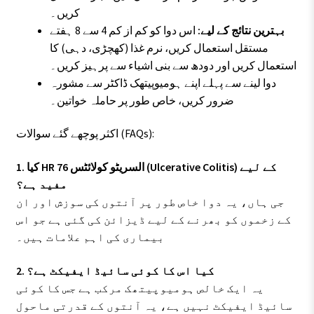
کریں۔
بہترین نتائج کے لیے:
اس دوا کو کم از کم 4 سے 8 ہفتے
مستقل استعمال کریں، نرم غذا (کھچڑی، دہی) کا
استعمال کریں اور دودھ سے بنی اشیاء سے پرہیز کریں۔
دوا لینے سے پہلے اپنے ہومیوپیتھک ڈاکٹر سے مشورہ
ضرور کریں، خاص طور پر حاملہ خواتین۔
اکثر پوچھے گئے سوالات (FAQs):
1. کیا HR 76 السریٹو کولائٹس (Ulcerative Colitis) کے لیے
مفید ہے؟
جی ہاں، یہ دوا خاص طور پر آنتوں کی سوزش اور ان
کے زخموں کو بھرنے کے لیے ڈیزائن کی گئی ہے جو اس
بیماری کی اہم علامات ہیں۔
2. کیا اس کا کوئی سائیڈ ایفیکٹ ہے؟
یہ ایک خالص ہومیوپیتھک مرکب ہے جس کا کوئی
سائیڈ ایفیکٹ نہیں ہے، یہ آنتوں کے قدرتی ماحول