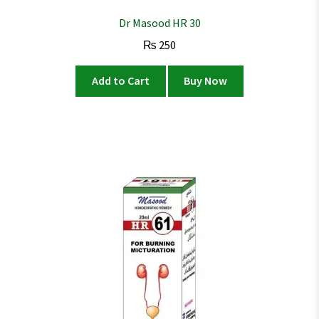
Dr Masood HR 30
₨
250
Add to Cart
Buy Now