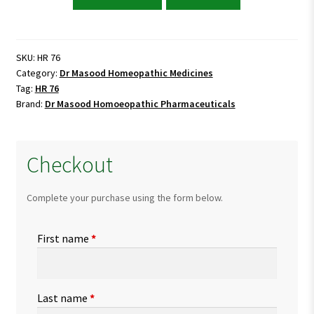
Masood
HR
76
(COLITISULS)
SKU:
HR 76
Category:
Dr Masood Homeopathic Medicines
quantity
Tag:
HR 76
Brand:
Dr Masood Homoeopathic Pharmaceuticals
Checkout
Complete your purchase using the form below.
First name
*
Last name
*