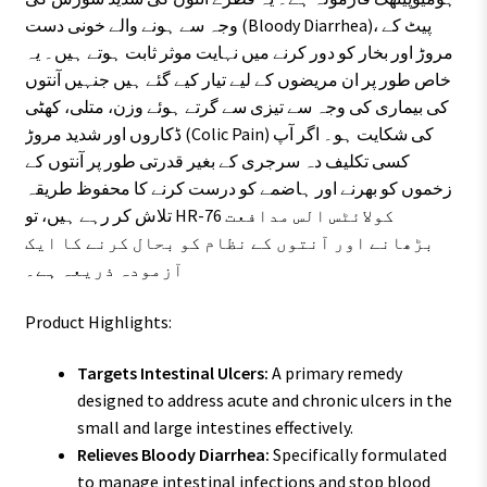
وجہ سے ہونے والے خونی دست (Bloody Diarrhea)، پیٹ کے
مروڑ اور بخار کو دور کرنے میں نہایت موثر ثابت ہوتے ہیں۔ یہ
خاص طور پر ان مریضوں کے لیے تیار کیے گئے ہیں جنہیں آنتوں
کی بیماری کی وجہ سے تیزی سے گرتے ہوئے وزن، متلی، کھٹی
ڈکاروں اور شدید مروڑ (Colic Pain) کی شکایت ہو۔ اگر آپ
کسی تکلیف دہ سرجری کے بغیر قدرتی طور پر آنتوں کے
زخموں کو بھرنے اور ہاضمے کو درست کرنے کا محفوظ طریقہ
تلاش کر رہے ہیں، تو HR-76 کولائٹس الس مدافعت
بڑھانے اور آنتوں کے نظام کو بحال کرنے کا ایک
آزمودہ ذریعہ ہے۔
Product Highlights:
Targets Intestinal Ulcers:
A primary remedy
designed to address acute and chronic ulcers in the
small and large intestines effectively.
Relieves Bloody Diarrhea:
Specifically formulated
to manage intestinal infections and stop blood