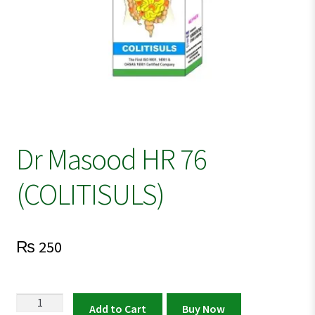
Dr Masood HR 76
(COLITISULS)
₨
250
Dr
Add to Cart
Buy Now