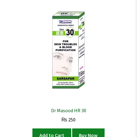
Dr Masood HR 30
₨
250
Add to Cart
Buy Now