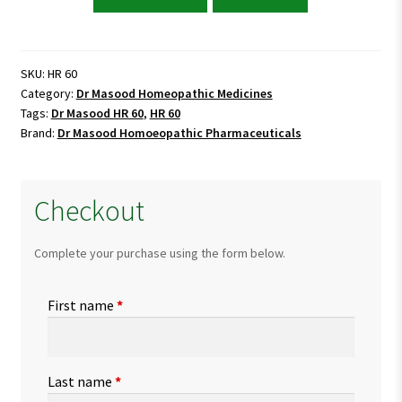
Masood
HR
60
(STOMA)
SKU:
HR 60
Category:
Dr Masood Homeopathic Medicines
quantity
Tags:
Dr Masood HR 60
,
HR 60
Brand:
Dr Masood Homoeopathic Pharmaceuticals
Checkout
Complete your purchase using the form below.
First name
*
Last name
*