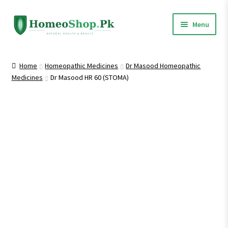
Skip
Skip
Menu
to
to
navigation
content
Home
Home
Homeopathic Medicines
Dr Masood Homeopathic
Medicines
Dr Masood HR 60 (STOMA)
Shop All
Expand
Homeopathic Medicines
child
menu