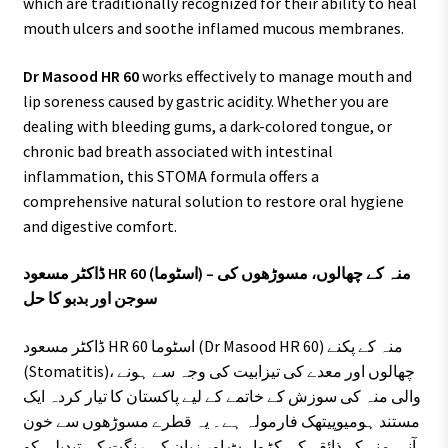
which are traditionally recognized for their ability to heal
mouth ulcers and soothe inflamed mucous membranes.
Dr Masood HR 60
works effectively to manage mouth and
lip soreness caused by gastric acidity. Whether you are
dealing with bleeding gums, a dark-colored tongue, or
chronic bad breath associated with intestinal
inflammation, this STOMA formula offers a
comprehensive natural solution to restore oral hygiene
and digestive comfort.
ڈاکٹر مسعود HR 60 (اسٹوما) – منہ کے چھالوں، مسوڑھوں کی
سوجن اور بدبو کا حل
ڈاکٹر مسعود HR 60 اسٹوما (Dr Masood HR 60) منہ کے پکنے
(Stomatitis)، چھالوں اور معدے کی تیزابیت کی وجہ سے ہونے
والی منہ کی سوزش کے خاتمے کے لیے پاکستان کا تیار کردہ ایک
مستند ہومیوپیتھک فارمولہ ہے۔ یہ قطرے مسوڑھوں سے خون
آنے، منہ کے ذائقے کی کڑواہٹ اور زبان کی رنگت کی تبدیلی کو