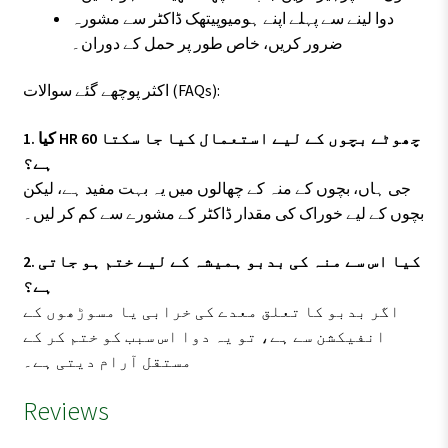
دوا لینے سے پہلے اپنے ہومیوپیتھک ڈاکٹر سے مشورہ
ضرور کریں، خاص طور پر حمل کے دوران۔
اکثر پوچھے گئے سوالات (FAQs):
1. کیا HR 60 چھوٹے بچوں کے لیے استعمال کیا جا سکتا
ہے؟
جی ہاں، بچوں کے منہ کے چھالوں میں یہ بہت مفید ہے، لیکن
بچوں کے لیے خوراک کی مقدار ڈاکٹر کے مشورے سے کم کر لیں۔
2. کیا اس سے منہ کی بدبو ہمیشہ کے لیے ختم ہو جاتی
ہے؟
اگر بدبو کا تعلق معدے کی خرابی یا مسوڑھوں کے
انفیکشن سے ہے، تو یہ دوا اس سبب کو ختم کر کے
مستقل آرام دیتی ہے۔
Reviews