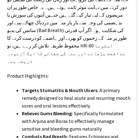
دور کرنے میں نہایت موثر ثابت ہوتے ہیں۔ یہ خاص طور پر ان
مریضوں کے لیے تیار کیے گئے ہیں جنہیں آنتوں کی سوزش یا
بدہضمی کی وجہ سے بار بار منہ میں دردناک چھالے بننے اور
سانس کی بدبو (Bad Breath) کی شکایت ہو۔ اگر آپ قدرتی
طور پر منہ کے زخموں کو بھرنے اور ہاضمے کو درست کرنے کا
محفوظ طریقہ تلاش کر رہے ہیں، تو HR-60 اسٹوما
مدافعت بڑھانے اور منہ کی صفائی کا ایک آزمودہ
ذریعہ ہے۔
Product Highlights:
Targets Stomatitis & Mouth Ulcers:
A primary
remedy designed to heal acute and recurring mouth
sores and oral lesions effectively.
Relieves Gums Bleeding:
Specifically formulated
with Arjuna and Borax to effectively manage
sensitive and bleeding gums naturally.
Combats Bad Breath:
Features Echinacea and