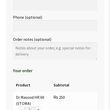
Phone
(optional)
Order notes
(optional)
Your order
Product
Subtotal
Dr Masood HR 60
₨
250
(STOMA)
-
+