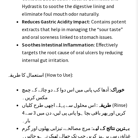
Hydrastis to soothe the digestive lining and
eliminate foul mouth odor naturally.
Reduces Gastric Acidity Impact:
Contains potent
extracts that help in managing the “sour taste”
and oral soreness linked to stomach issues.
Soothes Intestinal Inflammation:
Effectively
targets the root cause of oral ulcers by reducing
internal gut irritation.
استعمال کا طریقہ (How to Use):
خوراک:
آدھا کپ پانی میں اس دوا کے دو چائے کے چمچ
مکس کریں۔
طریقہ:
اس محلول سے پہلے اچھی طرح کلیاں (Rinse)
کریں اور پھر باقی بچا ہوا پانی پی لیں، دن میں 3 سے 4
بار۔
بہترین نتائج کے لیے:
مرچ مصالحے، تیزابی پھلوں اور گرم
غذاؤں سے پرہیز کریں جب تک چھالے ٹھیک نہ ہو جائیں۔