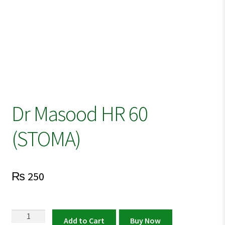
Dr Masood HR 60
(STOMA)
₨
250
Dr
Add to Cart
Buy Now