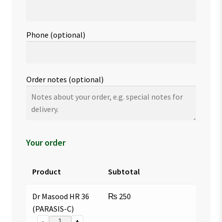
Phone
(optional)
Order notes
(optional)
Your order
Product
Subtotal
Dr Masood HR 36
₨
250
(PARASIS-C)
-
+