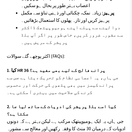
اعصاب بہتر طور پر بحال ہو سکیں۔
پرہیز:
زیادہ نمک، چکنائی اور ذہنی تناؤ سے مکمل
پرہیز کریں اور تازہ پھلوں کا استعمال بڑھائیں۔
دوا لینے سے پہلے اپنے ہومیوپیتھک ڈاکٹر
سے مشورہ ضرور کریں، خاص طور پر اگر آپ بلڈ
پریشر کے مریض ہیں۔
اکثر پوچھے گئے سوالات (FAQs):
1. کیا HR 36 پرانے فالج کے لیے بھی مفید ہے؟
جی ہاں، یہ اعصابی نظام کو تحریک دیتا ہے جس سے
پرانے کیسز میں بھی پٹھوں کی حرکت اور محسوس
کرنے کی صلاحیت میں بہتری آ سکتی ہے۔
2. کیا اسے بلڈ پریشر کی ادویات کے ساتھ لیا جا
سکتا ہے؟
جی ہاں، یہ ایک ہومیوپیتھک مرکب ہے لیکن بہتر ہے کہ دونوں
ادویات کے درمیان 30 منٹ کا وقفہ رکھیں اور معالج سے مشورہ