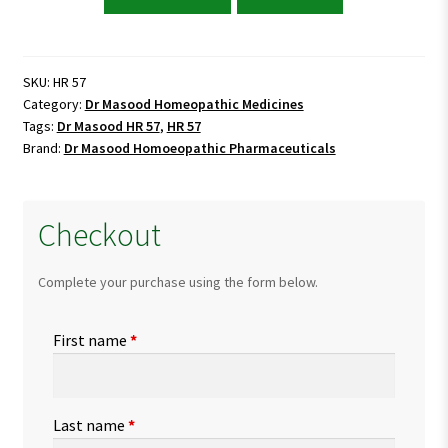
Masood
HR
57
(VIGORE-
SKU:
HR 57
Category:
Dr Masood Homeopathic Medicines
ZEE)
Tags:
Dr Masood HR 57
,
HR 57
quantity
Brand:
Dr Masood Homoeopathic Pharmaceuticals
Checkout
Complete your purchase using the form below.
First name
*
Last name
*