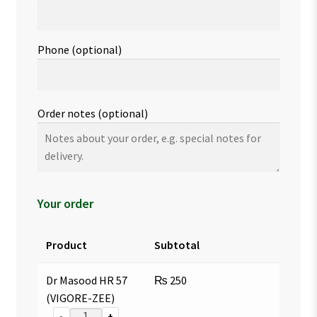
Phone
(optional)
Order notes
(optional)
Your order
Product
Subtotal
Dr Masood HR 57
₨
250
(VIGORE-ZEE)
-
+