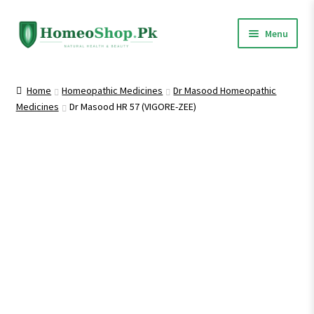
Skip
Skip
Menu
to
to
navigation
content
Home
Home
Homeopathic Medicines
Dr Masood Homeopathic
Medicines
Dr Masood HR 57 (VIGORE-ZEE)
Shop All
Expand
Homeopathic Medicines
child
menu