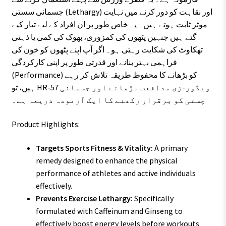
جسمانی سستی (Lethargy) اور نقاہت کو دور کرنے میں نہایت
موثر ثابت ہوتے ہیں۔ یہ خاص طور پر ان افراد کے لیے تیار کیے
گئے ہیں جنہیں پٹھوں کی کمزوری، بھوک کی کمی یا ذہنی
تھکاوٹ کی شکایت رہتی ہو۔ اگر آپ اپنے پٹھوں کو خون کی
فراہمی بہتر بنانے اور قدرتی طور پر اپنی کارکردگی
(Performance) کو بڑھانے کا محفوظ طریقہ تلاش کر رہے
ہیں، تو HR-57 ویگور-زی مدافعت بڑھانے اور جسمانی
چستی کو برقرار رکھنے کا ایک آزمودہ ذریعہ ہے۔
Product Highlights:
Targets Sports Fitness & Vitality:
A primary
remedy designed to enhance the physical
performance of athletes and active individuals
effectively.
Prevents Exercise Lethargy:
Specifically
formulated with Caffeinum and Ginseng to
effectively boost energy levels before workouts