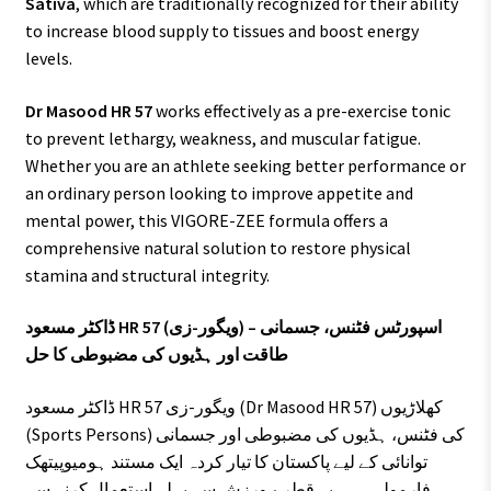
Sativa
, which are traditionally recognized for their ability
to increase blood supply to tissues and boost energy
levels.
Dr Masood HR 57
works effectively as a pre-exercise tonic
to prevent lethargy, weakness, and muscular fatigue.
Whether you are an athlete seeking better performance or
an ordinary person looking to improve appetite and
mental power, this VIGORE-ZEE formula offers a
comprehensive natural solution to restore physical
stamina and structural integrity.
ڈاکٹر مسعود HR 57 (ویگور-زی) – اسپورٹس فٹنس، جسمانی
طاقت اور ہڈیوں کی مضبوطی کا حل
ڈاکٹر مسعود HR 57 ویگور-زی (Dr Masood HR 57) کھلاڑیوں
(Sports Persons) کی فٹنس، ہڈیوں کی مضبوطی اور جسمانی
توانائی کے لیے پاکستان کا تیار کردہ ایک مستند ہومیوپیتھک
فارمولہ ہے۔ یہ قطرے ورزش سے پہلے استعمال کرنے سے