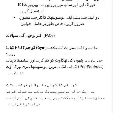
خوراک لیں اور ساتھ میں پروٹین سے بھرپور غذا کا
استعمال کریں۔
دوا لینے سے پہلے اپنے ہومیوپیتھک ڈاکٹر سے مشورہ
ضرور کریں، خاص طور پر حاملہ خواتین۔
اکثر پوچھے گئے سوالات (FAQs):
1. کیا HR 57 کو جم (Gym) جانے والے حضرات لے سکتے
ہیں؟
جی ہاں، یہ پٹھوں کی تھکاوٹ کو کم کرنے اور اسٹیمینا بڑھانے
کے لیے ایک بہترین ہومیوپیتھک پری ورک آؤٹ (Pre-Workout)
ٹانک ہے۔
2. کیا اس کا کوئی سائیڈ ایفیکٹ ہے؟
یہ ایک خالص ہومیوپیتھک مرکب ہے جس کا کوئی
معلوم سائیڈ ایفیکٹ نہیں ہے، یہ قدرتی اجزاء سے
تیار کیا گیا ہے۔