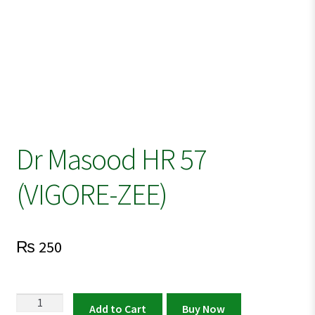
Dr Masood HR 57
(VIGORE-ZEE)
₨
250
Dr
Add to Cart
Buy Now