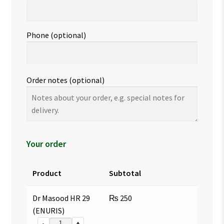
Phone
(optional)
Order notes
(optional)
Your order
Product
Subtotal
Dr Masood HR 29
₨
250
(ENURIS)
-
+