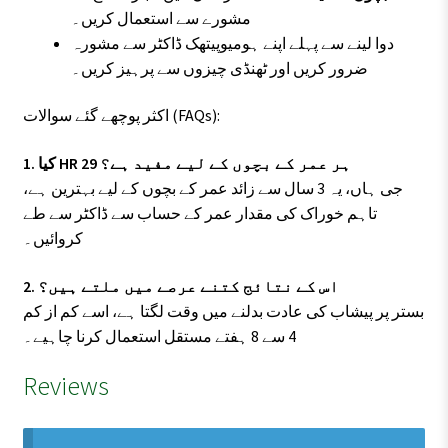
مشورے سے استعمال کریں۔
دوا لینے سے پہلے اپنے ہومیوپیتھک ڈاکٹر سے مشورہ
ضرور کریں اور ٹھنڈی چیزوں سے پرہیز کریں۔
اکثر پوچھے گئے سوالات (FAQs):
1. کیا HR 29 ہر عمر کے بچوں کے لیے مفید ہے؟
جی ہاں، یہ 3 سال سے زائد عمر کے بچوں کے لیے بہترین ہے،
تاہم خوراک کی مقدار عمر کے حساب سے ڈاکٹر سے طے
کروائیں۔
2. اس کے نتائج کتنے عرصے میں ملتے ہیں؟
بستر پر پیشاب کی عادت بدلنے میں وقت لگتا ہے، اسے کم از کم
4 سے 8 ہفتے مستقل استعمال کرنا چاہیے۔
Reviews