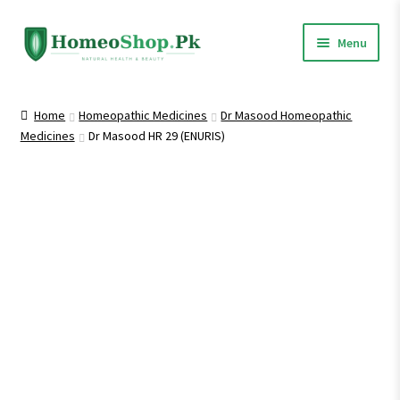
Skip
Skip
Menu
to
to
navigation
content
Home
Home
Homeopathic Medicines
Dr Masood Homeopathic
Medicines
Dr Masood HR 29 (ENURIS)
Shop All
Expand
Homeopathic Medicines
child
menu