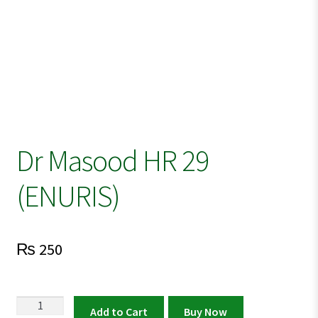
Dr Masood HR 29
(ENURIS)
₨
250
Dr
Add to Cart
Buy Now