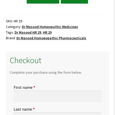
Masood
HR
29
(ENURIS)
SKU:
HR 29
Category:
Dr Masood Homeopathic Medicines
quantity
Tags:
Dr Masood HR 29
,
HR 29
Brand:
Dr Masood Homoeopathic Pharmaceuticals
Checkout
Complete your purchase using the form below.
First name
*
Last name
*