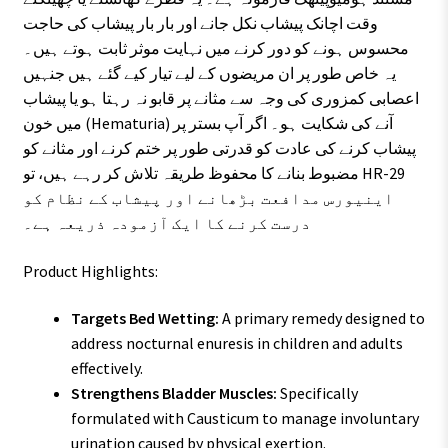
وقت اچانک پیشاب نکل جانے اور بار بار پیشاب کی حاجت
محسوس ہونے کو دور کرنے میں نہایت موثر ثابت ہوتے ہیں۔
یہ خاص طور پر ان مریضوں کے لیے تیار کیے گئے ہیں جنہیں
اعصابی کمزوری کی وجہ سے مثانے پر قابو نہ رہتا ہو یا پیشاب
میں خون (Hematuria) آنے کی شکایت ہو۔ اگر آپ بستر پر
پیشاب کرنے کی عادت کو قدرتی طور پر ختم کرنے اور مثانے کو
مضبوط بنانے کا محفوظ طریقہ تلاش کر رہے ہیں، تو HR-29
اینیورس مدافعت بڑھانے اور پیشاب کے نظام کو
درست کرنے کا ایک آزمودہ ذریعہ ہے۔
Product Highlights:
Targets Bed Wetting:
A primary remedy designed to
address nocturnal enuresis in children and adults
effectively.
Strengthens Bladder Muscles:
Specifically
formulated with Causticum to manage involuntary
urination caused by physical exertion.