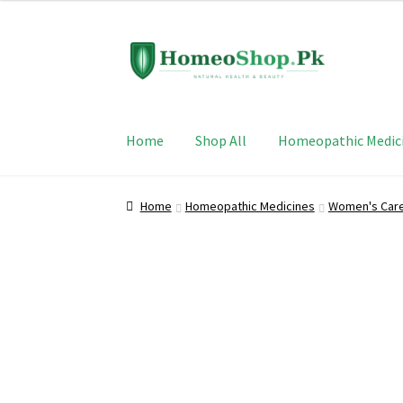
out of 5
Skip
Skip
to
to
navigation
content
Home
Shop All
Homeopathic Medic
Home
Homeopathic Medicines
Women's Car