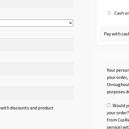
Cash on
Pay with cas
Your person
your order,
throughout
purposes d
Would yo
s with discounts and product
your order?
from CusRe
service) wi