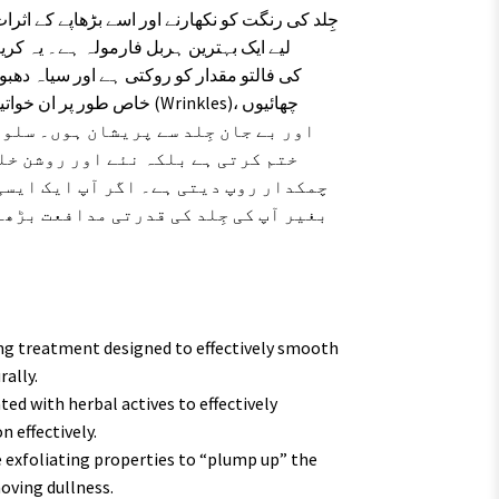
لیے ایک بہترین ہربل فارمولہ ہے۔ یہ کری
خاص  (Wrinkles)، چھائیوں
ختم کرتی ہے بلکہ نئے اور روشن خل
چمکدار روپ دیتی ہے۔ اگر آپ ایک ایسی 
بغیر آپ کی جِلد کی قدرتی مدافعت بڑھا
ng treatment designed to effectively smooth
rally.
ted with herbal actives to effectively
 effectively.
 exfoliating properties to “plump up” the
moving dullness.