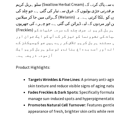
سلو ہربل کریم (Swallow Herbal Cream) جِلد کی رنگت کو نکھارنے اور اسے بڑھاپے کے اثرات سے پاک کرنے کے
م قدرتی جڑی بوٹیوں کے عرق سے تیار کی گئی ہے جو جِلد کی
گہرائی میں جا کر میلانین (Melanin) کی فالتو مقدار کو روکتی ہے اور سیاہ دھبوں کو ہلکا کرتی ہے۔ یہ
طور پر ان خواتین اور مردوں کے لیے ڈیزائن کی گئی ہے جو چہرے کی جھریوں
(Freckles) اور بے جان جِلد سے پریشان ہوں۔ سلو ہربل کریم نہ صرف جِلد کے مردہ خلیات کو
یات کی نشوونما کو تیز کر کے آپ کو ایک جوان اور
مستند ہربل کریم تلاش کر رہے ہیں جو کیمیکلز کے
ئے اور اسے بے داغ بنائے، تو سلو ہربل کریم ایک
آزمودہ ذریعہ ہے۔
Product Highlights:
Targets Wrinkles & Fine Lines:
A primary anti-agi
skin texture and reduce visible signs of aging natu
Fades Freckles & Dark Spots:
Specifically formula
manage sun-induced spots and hyperpigmentation
Promotes Natural Cell Turnover:
Features gentle
appearance of fresh, brighter skin cells while re