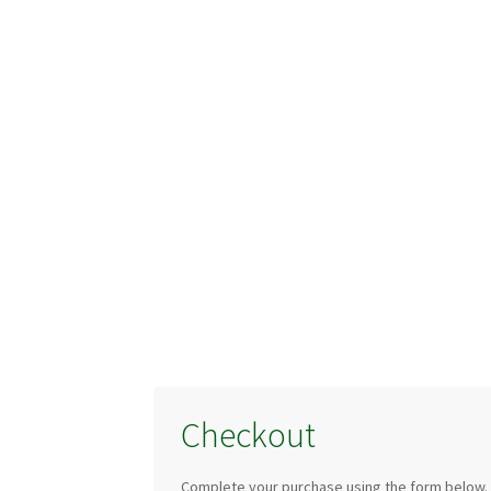
Checkout
Complete your purchase using the form below.