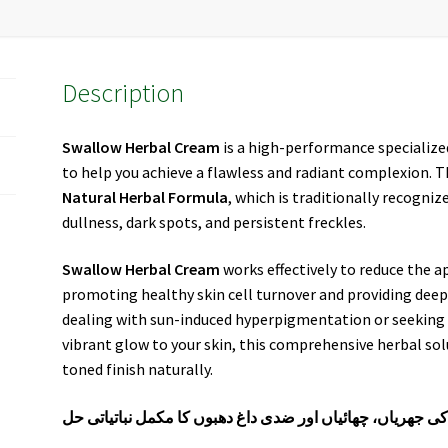
Description
Swallow Herbal Cream
is a high-performance specializ
to help you achieve a flawless and radiant complexion. 
Natural Herbal Formula
, which is traditionally recogniz
dullness, dark spots, and persistent freckles.
Swallow Herbal Cream
works effectively to reduce the a
promoting healthy skin cell turnover and providing deep
dealing with sun-induced hyperpigmentation or seeking a
vibrant glow to your skin, this comprehensive herbal so
toned finish naturally.
 جھریاں، چھائیاں اور ضدی داغ دھبوں کا مکمل نباتیاتی حل