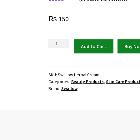
Rated
50
3.98
out of 5
₨
150
based on
customer
ratings
Swallow
Add to Cart
Buy N
Herbal
Cream
|
Best
SKU:
Swallow Herbal Cream
Categories:
Beauty Products
,
Skin Care Produc
Natural
Brand:
Swallow
Cream
for
Wrinkles
&
Glow
quantity