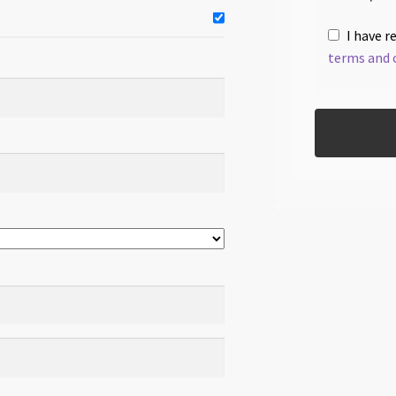
I have r
terms and 