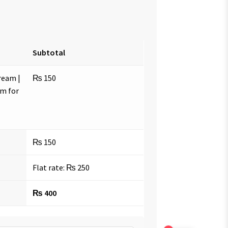
Subtotal
ream |
₨
150
am for
₨
150
Flat rate:
₨
250
₨
400