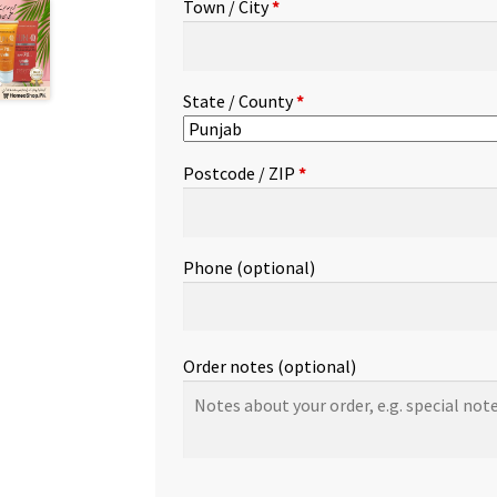
Town / City
*
etc.
(optional)
State / County
*
Postcode / ZIP
*
Phone
(optional)
Order notes
(optional)