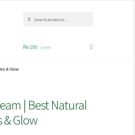
Search
Search
for:
₨
150
1 item
kles & Glow
eam | Best Natural
s & Glow