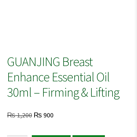
GUANJING Breast
Enhance Essential Oil
30ml – Firming & Lifting
Original
Current
₨
1,200
₨
900
price
price
was:
is: