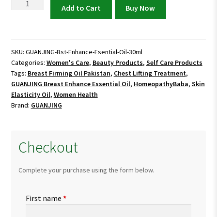
GUANJING
Add to Cart
Buy Now
Breast
₨ 1,200.
₨ 900.
Enhance
Essential
Oil
SKU:
GUANJING-Bst-Enhance-Esential-Oil-30ml
Categories:
Women's Care
,
Beauty Products
,
Self Care Products
30ml
Tags:
Breast Firming Oil Pakistan
,
Chest Lifting Treatment
,
-
GUANJING Breast Enhance Essential Oil
,
HomeopathyBaba
,
Skin
Firming
Elasticity Oil
,
Women Health
&
Brand:
GUANJING
Lifting
quantity
Checkout
Complete your purchase using the form below.
First name
*