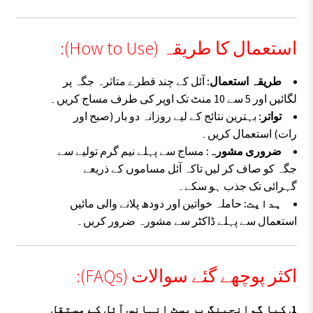
استعمال کا طریقہ (How to Use):
طریقہ استعمال:
آئل کے چند قطرے متاثرہ جگہ پر
لگائیں اور 5 سے 10 منٹ تک اوپر کی طرف مساج کریں۔
تواتر:
بہترین نتائج کے لیے روزانہ دو بار (صبح اور
رات) استعمال کریں۔
ضروری مشورہ:
مساج سے پہلے نیم گرم تولیے سے
جگہ کو صاف کر لیں تاکہ آئل مساموں کے ذریعے
گہرائی تک جذب ہو سکے۔
ہدایت:
حاملہ خواتین اور دودھ پلانے والی مائیں
استعمال سے پہلے ڈاکٹر سے مشورہ ضرور کریں۔
اکثر پوچھے گئے سوالات (FAQs):
1. کیا گوانجینگ بریسٹ انہانس آئل کے مستقل