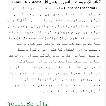
گوانجینگ بریسٹ انہانس ایشینشل آئل (GUANJING Breast
Enhance Essential Oil) جِلد کو سخت کرنے، لٹکاؤ کو
ختم کرنے اور نسوانی حسن میں بہتری لانے کے لیے
ایک بہترین اور مستند فارمولہ ہے۔ یہ آئل قدرتی
اجزاء سے تیار کیا گیا ہے جو ٹشوز کی لچک کو بحال
کرنے اور دورانِ خون کو بہتر بنانے میں مدد دیتے
ہیں۔ یہ خاص طور پر ان خواتین کے لیے ڈیزائن کیا
گیا ہے جو حمل کے بعد یا بڑھتی عمر کی وجہ سے
ڈھیلے پن اور لٹکاؤ کا شکار ہوں۔ گوانجینگ
بریسٹ انہانس آئل نہ صرف جِلد کو ہموار اور ٹائٹ
بناتا ہے بلکہ مدافعت بڑھانے اور خلیات کی
اندرونی بحالی کا ایک آزمودہ ذریعہ ہے۔ اگر آپ
ایک ایسا محفوظ اور قدرتی بائیو کیمک علاج تلاش کر
رہے ہیں جو بغیر کسی سائیڈ ایفیکٹ کے آپ کی
جِسمانی ساخت کو متناسب اور دلکش بنائے، تو یہ
آئل ایک قابلِ اعتماد انتخاب ہے۔
Product Benefits: