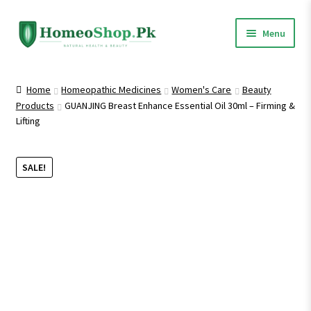
Skip
Skip
Menu
to
to
navigation
content
Home
Home
Homeopathic Medicines
Women's Care
Beauty
Products
GUANJING Breast Enhance Essential Oil 30ml – Firming &
Shop All
Lifting
Expand
Homeopathic Medicines
child
SALE!
menu