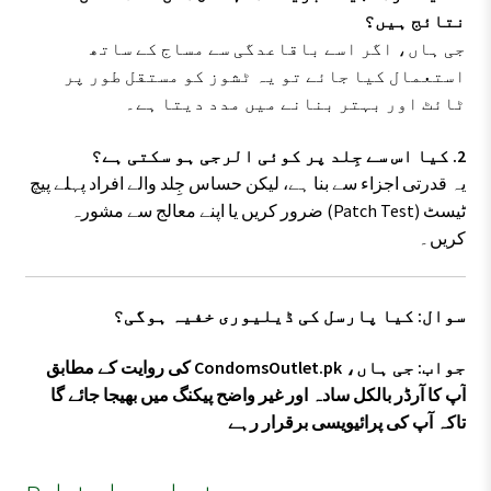
نتائج ہیں؟
جی ہاں، اگر اسے باقاعدگی سے مساج کے ساتھ
استعمال کیا جائے تو یہ ٹشوز کو مستقل طور پر
ٹائٹ اور بہتر بنانے میں مدد دیتا ہے۔
2. کیا اس سے جِلد پر کوئی الرجی ہو سکتی ہے؟
یہ قدرتی اجزاء سے بنا ہے، لیکن حساس جِلد والے افراد پہلے پیچ
ٹیسٹ (Patch Test) ضرور کریں یا اپنے معالج سے مشورہ
کریں۔
سوال: کیا پارسل کی ڈیلیوری خفیہ ہوگی؟
جواب: جی ہاں، CondomsOutlet.pk کی روایت کے مطابق
آپ کا آرڈر بالکل سادہ اور غیر واضح پیکنگ میں بھیجا جائے گا
تاکہ آپ کی پرائیویسی برقرار رہے