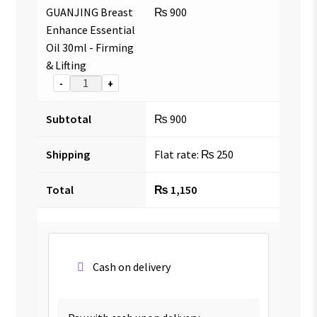
GUANJING Breast
₨
900
Enhance Essential
Oil 30ml - Firming
& Lifting
-
+
Subtotal
₨
900
Shipping
Flat rate:
₨
250
Total
₨
1,150
Cash on delivery