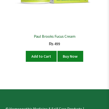
Paul Brooks Fucus Cream
₨
499
Add to Cart
Buy Now
© Homeopathic Medicine & Self Care Products |