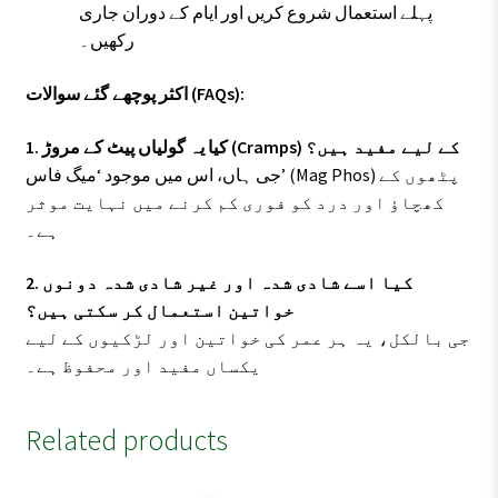
پہلے استعمال شروع کریں اور ایام کے دوران جاری
رکھیں۔
اکثر پوچھے گئے سوالات (FAQs):
1. کیا یہ گولیاں پیٹ کے مروڑ (Cramps) کے لیے مفید ہیں؟
جی ہاں، اس میں موجود ‘میگ فاس’ (Mag Phos) پٹھوں کے
کھچاؤ اور درد کو فوری کم کرنے میں نہایت موثر
ہے۔
2. کیا اسے شادی شدہ اور غیر شادی شدہ دونوں
خواتین استعمال کر سکتی ہیں؟
جی بالکل، یہ ہر عمر کی خواتین اور لڑکیوں کے لیے
یکساں مفید اور محفوظ ہے۔
Related products