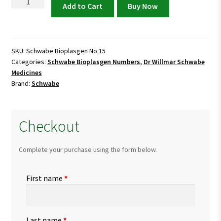
Schwabe
Add to Cart
Buy Now
Bioplasgen
No
15
quantity
SKU:
Schwabe Bioplasgen No 15
Categories:
Schwabe Bioplasgen Numbers
,
Dr Willmar Schwabe
Medicines
Brand:
Schwabe
Checkout
Complete your purchase using the form below.
First name
*
Last name
*