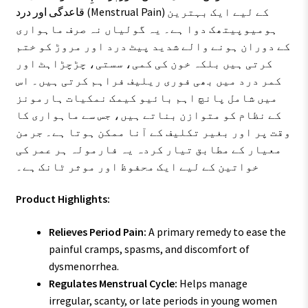
قاعدگی اور درد (Menstrual Pain) کے لیے ایک بہترین
ہومیوپیتھک دوا ہے۔ یہ گولیاں نہ صرف ماہواری
کے دوران ہونے والے شدید پیٹ درد اور مروڑ کو ختم
کرتی ہیں بلکہ خون کی کمی، سستی، چڑچڑاہٹ اور
کمر درد میں بھی فوری ریلیف فراہم کرتی ہیں۔ اس
میں شامل پانچ اہم بائیو کیمک نمکیات ہارمونز
کے نظام کو متوازن بناتے ہیں، جس سے ماہواری کا
وقت پر اور بغیر تکلیف کے آنا ممکن ہوتا ہے۔ جرمن
معیار کے مطابق تیار کردہ یہ فارمولہ ہر عمر کی
خواتین کے لیے ایک محفوظ اور موثر ٹانک ہے۔
Product Highlights:
Relieves Period Pain:
A primary remedy to ease the
painful cramps, spasms, and discomfort of
dysmenorrhea.
Regulates Menstrual Cycle:
Helps manage
irregular, scanty, or late periods in young women