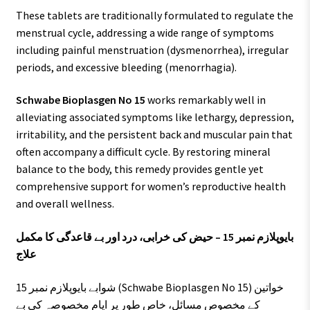
These tablets are traditionally formulated to regulate the
menstrual cycle, addressing a wide range of symptoms
including painful menstruation (dysmenorrhea), irregular
periods, and excessive bleeding (menorrhagia).
Schwabe Bioplasgen No 15
works remarkably well in
alleviating associated symptoms like lethargy, depression,
irritability, and the persistent back and muscular pain that
often accompany a difficult cycle. By restoring mineral
balance to the body, this remedy provides gentle yet
comprehensive support for women’s reproductive health
and overall wellness.
بایوپلازم نمبر 15 – حیض کی خرابی، درد اور بے قاعدگی کا مکمل
علاج
شوابے بایوپلازم نمبر 15 (Schwabe Bioplasgen No 15) خواتین
کے مخصوص مسائل، خاص طور پر ایامِ مخصوصہ کی بے