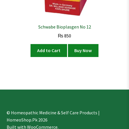
Schwabe Bioplasgen No 12
₨
850
Add to Cart
Buy Now
© Homeopathic Medicine & Self Care Products |
HomeoShop.Pk 2026
Built with WooCommerce
.