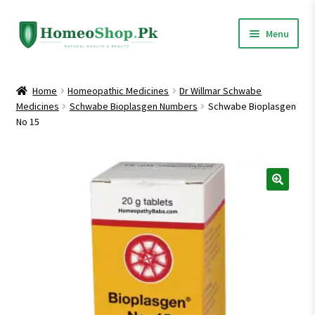
Skip
Skip
Menu
to
to
navigation
content
Home
Home
Homeopathic Medicines
Dr Willmar Schwabe
Medicines
Schwabe Bioplasgen Numbers
Schwabe Bioplasgen
Shop All
No 15
Expand
Homeopathic Medicines
child
menu
🔍