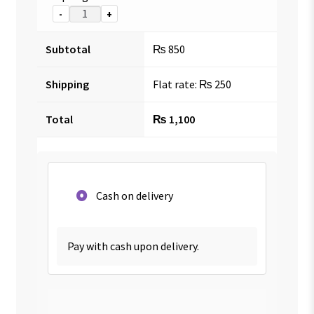
-
+
Subtotal
₨
850
Shipping
Flat rate:
₨
250
Total
₨
1,100
Cash on delivery
Pay with cash upon delivery.