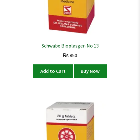
Schwabe Bioplasgen No 13
₨
850
Add to Cart
Buy Now