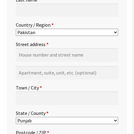
Country / Region
*
Street address
*
Apartment,
suite,
unit,
Town / City
*
etc.
(optional)
State / County
*
Postcode / ZIP
*