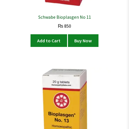
Schwabe Bioplasgen No 11
₨
850
Add to Cart
Buy Now