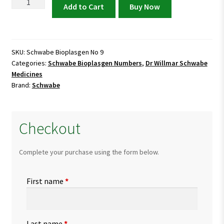
Schwabe
Add to Cart
Buy Now
Bioplasgen
No
9
quantity
SKU:
Schwabe Bioplasgen No 9
Categories:
Schwabe Bioplasgen Numbers
,
Dr Willmar Schwabe
Medicines
Brand:
Schwabe
Checkout
Complete your purchase using the form below.
First name
*
Last name
*