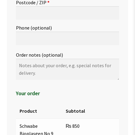
Postcode / ZIP
*
Phone
(optional)
Order notes
(optional)
Your order
Product
Subtotal
Schwabe
₨
850
Bioplasgen No 9