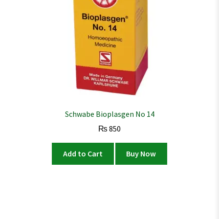
Schwabe Bioplasgen No 14
₨
850
Add to Cart
Buy Now