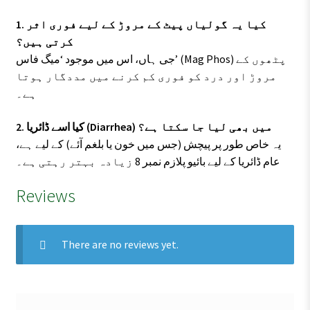
1. کیا یہ گولیاں پیٹ کے مروڑ کے لیے فوری اثر
کرتی ہیں؟
جی ہاں، اس میں موجود ‘میگ فاس’ (Mag Phos) پٹھوں کے
مروڑ اور درد کو فوری کم کرنے میں مددگار ہوتا
ہے۔
2. کیا اسے ڈائریا (Diarrhea) میں بھی لیا جا سکتا ہے؟
یہ خاص طور پر پیچش (جس میں خون یا بلغم آئے) کے لیے ہے،
عام ڈائریا کے لیے بائیو پلازم نمبر 8 زیادہ بہتر رہتی ہے۔
Reviews
There are no reviews yet.