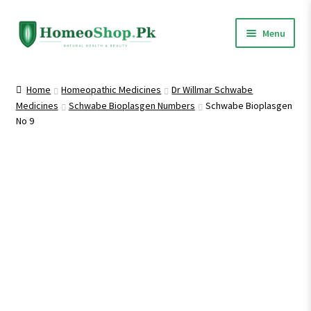
Skip
Skip
Menu
to
to
navigation
content
Home
Home
Homeopathic Medicines
Dr Willmar Schwabe
Medicines
Schwabe Bioplasgen Numbers
Schwabe Bioplasgen
Shop All
No 9
Homeopathic Medicines