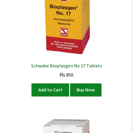
Schwabe Bioplasgen No 17 Tablets
₨
850
Add to Cart
Buy Now