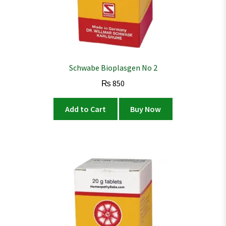
Schwabe Bioplasgen No 2
₨
850
Add to Cart
Buy Now