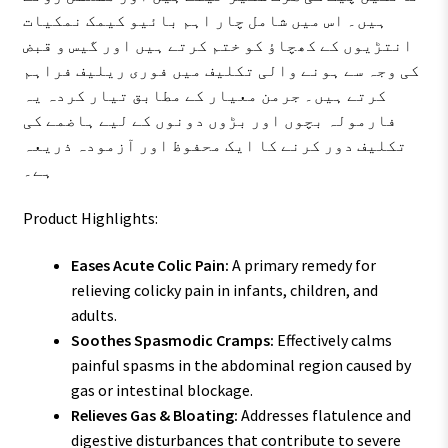
ہیں۔ اس میں شامل چار اہم بائیو کیمک نمکیات
انتڑیوں کے کھچاؤ کو ختم کرتے ہیں اور گیس و قبض
کی وجہ سے ہونے والی تکلیف میں فوری ریلیف فراہم
کرتے ہیں۔ جرمن معیار کے مطابق تیار کردہ یہ
فارمولہ بچوں اور بڑوں دونوں کے لیے ہاضمے کی
تکلیف دور کرنے کا ایک محفوظ اور آزمودہ ذریعہ
ہے۔
Product Highlights:
Eases Acute Colic Pain:
A primary remedy for
relieving colicky pain in infants, children, and
adults.
Soothes Spasmodic Cramps:
Effectively calms
painful spasms in the abdominal region caused by
gas or intestinal blockage.
Relieves Gas & Bloating:
Addresses flatulence and
digestive disturbances that contribute to severe