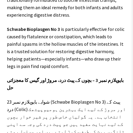
traditionally formulated to soothe intestinal cramps,
making them an ideal remedy for both infants and adults
experiencing digestive distress.
Schwabe Bioplasgen No 3
is particularly effective for colic
caused by flatulence or constipation, which leads to
painful spasms in the hollow muscles of the intestines. It
is a trusted solution for restoring digestive harmony,
helping patients—especially infants—who draw up their
legs in pain find rapid comfort.
بایوپلازم نمبر 3 – بچوں کے پیٹ درد، مروڑ اور گیس کا معجزاتی
حل
شوابے بایوپلازم نمبر 23 (Schwabe Bioplasgen No 3) پیٹ کے
درد (Colic) اور مروڑ کے لیے ایک بہترین ہومیوپیتھک
انتخاب ہے۔ یہ گولیاں خاص طور پر شیر خوار بچوں
کے لیے نہایت مفید ہیں جو پیٹ درد کی وجہ سے اپنی
ٹانگیں پیٹ کی طرف سکیڑ لیتے ہیں اور مسلسل روتے