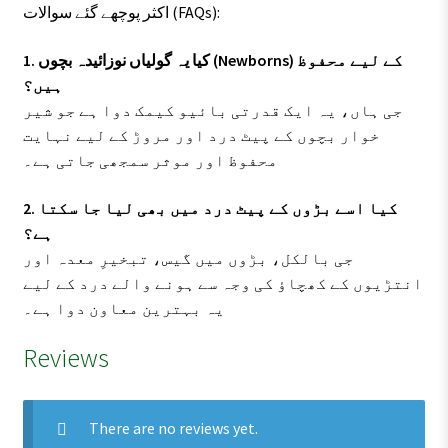
اکثر پوچھے گئے سوالات (FAQs):
1. کیا یہ گولیاں نوزائیدہ بچوں (Newborns) کے لیے محفوظ
ہیں؟
جی ہاں، یہ ایک قدرتی بائیو کیمک دوا ہے جو شیر
خوار بچوں کے پیٹ درد اور مروڑ کے لیے نہایت
محفوظ اور موثر سمجھی جاتی ہے۔
2. کیا اسے بڑوں کے پیٹ درد میں بھی لیا جا سکتا
ہے؟
جی بالکل، بڑوں میں گیس، تبخیرِ معدہ اور
انتڑیوں کے کھچاؤ کی وجہ سے ہونے والے درد کے لیے
یہ بہترین معاون دوا ہے۔
Reviews
There are no reviews yet.