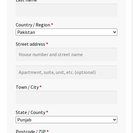
Country / Region
*
Street address
*
Apartment,
suite,
unit,
Town / City
*
etc.
(optional)
State / County
*
Postcode / ZIP
*