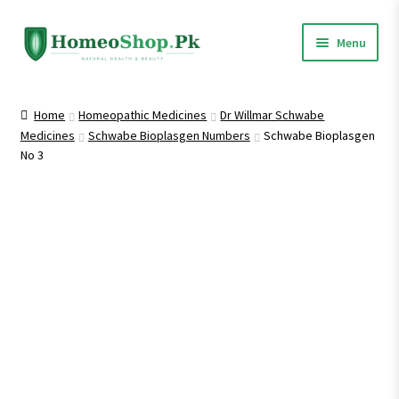
Skip
Skip
Menu
to
to
navigation
content
Home
Home
Homeopathic Medicines
Dr Willmar Schwabe
Medicines
Schwabe Bioplasgen Numbers
Schwabe Bioplasgen
Shop All
No 3
Expand
Homeopathic Medicines
child
menu