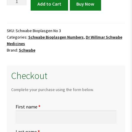
Schwabe
Add to Cart
Buy Now
Bioplasgen
No
3
quantity
SKU:
Schwabe Bioplasgen No 3
Categories:
Schwabe Bioplasgen Numbers
,
Dr Willmar Schwabe
Medicines
Brand:
Schwabe
Checkout
Complete your purchase using the form below.
First name
*
Last name
*