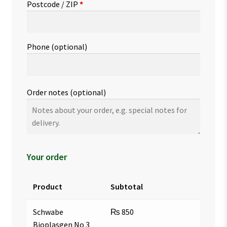
Postcode / ZIP
*
Phone
(optional)
Order notes
(optional)
Your order
Product
Subtotal
Schwabe
₨
850
Bioplasgen No 3