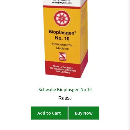
Schwabe Bioplasgen No 10
₨
850
Add to Cart
Buy Now