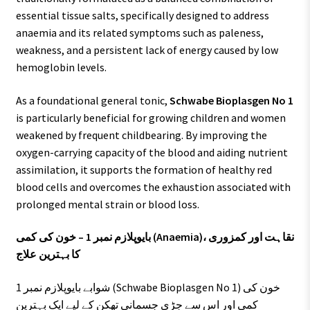
essential tissue salts, specifically designed to address
anaemia and its related symptoms such as paleness,
weakness, and a persistent lack of energy caused by low
hemoglobin levels.
As a foundational general tonic,
Schwabe Bioplasgen No 1
is particularly beneficial for growing children and women
weakened by frequent childbearing. By improving the
oxygen-carrying capacity of the blood and aiding nutrient
assimilation, it supports the formation of healthy red
blood cells and overcomes the exhaustion associated with
prolonged mental strain or blood loss.
بایوپلازم نمبر 1 – خون کی کمی (Anaemia)، نقاہت اور کمزوری
کا بہترین علاج
شوابے بایوپلازم نمبر 1 (Schwabe Bioplasgen No 1) خون کی
کمی اور اس سے جڑی جسمانی تھکن کے لیے ایک بہترین