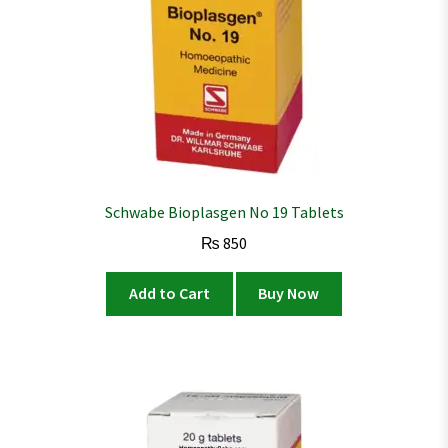
Schwabe Bioplasgen No 19 Tablets
₨
850
Add to Cart
Buy Now