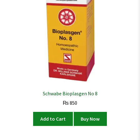
Schwabe Bioplasgen No 8
₨
850
Add to Cart
Buy Now