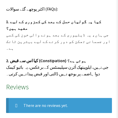
اکثر پوچھے گئے سوالات (FAQs):
1. کیا یہ گولیاں حمل کے بعد کی کمزوری کے لیے
مفید ہیں؟
جی ہاں، یہ ڈیلیوری کے بعد ہونے والی خون کی کمی
اور جسمانی تھکن کو دور کرنے کے لیے بہترین ٹانک
ہے۔
2. کیا اس سے قبض (Constipation) ہوتی ہے؟
جی نہیں، ایلوپیتھک آئرن سپلیمنٹس کے برعکس، یہ بائیو کیمک
دوا ہاضمے پر بوجھ نہیں ڈالتی اور قبض پیدا نہیں کرتی۔
Reviews
There are no reviews yet.