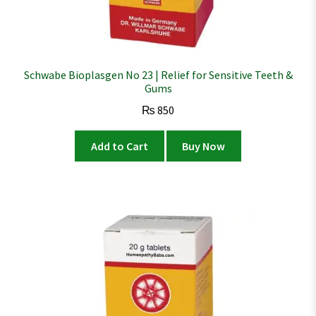
Schwabe Bioplasgen No 23 | Relief for Sensitive Teeth &
Gums
₨
850
Add to Cart
Buy Now