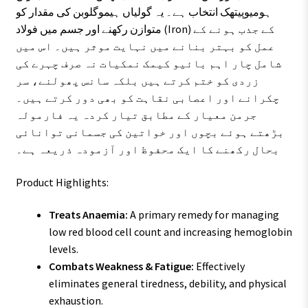
ہومیوپیتھک انتخاب ہے۔ یہ گولیاں ہیموگلوبن کی مقدار کو
متوازن رکھنے اور جسم میں فولاد (Iron) کے جذب ہونے کے
عمل کو بہتر بنانے میں نہایت موثر ہیں۔ اس میں
شامل چار اہم بائیو کیمک نمکیات نہ صرف چہرے کی
زردی کو ختم کرتے ہیں بلکہ سانس پھولنے، سر
چکرانے اور اعصابی نقاہت کو بھی دور کرتے ہیں۔
جرمن معیار کے مطابق تیار کردہ یہ فارمولہ
بڑھتے ہوئے بچوں اور خواتین کی جسمانی توانائی
بحال رکھنے کا ایک محفوظ اور آزمودہ ذریعہ ہے۔
Product Highlights:
Treats Anaemia:
A primary remedy for managing
low red blood cell count and increasing hemoglobin
levels.
Combats Weakness & Fatigue:
Effectively
eliminates general tiredness, debility, and physical
exhaustion.