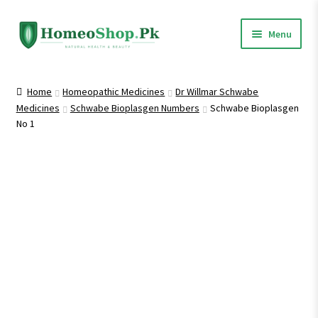
Skip
Skip
Menu
to
to
navigation
content
Home
Home
Homeopathic Medicines
Dr Willmar Schwabe
Medicines
Schwabe Bioplasgen Numbers
Schwabe Bioplasgen
Shop All
No 1
Expand
Homeopathic Medicines
child
menu