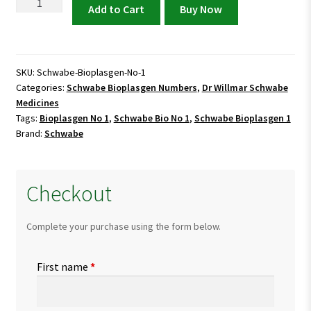
Schwabe
Add to Cart
Buy Now
Bioplasgen
No
1
quantity
SKU:
Schwabe-Bioplasgen-No-1
Categories:
Schwabe Bioplasgen Numbers
,
Dr Willmar Schwabe
Medicines
Tags:
Bioplasgen No 1
,
Schwabe Bio No 1
,
Schwabe Bioplasgen 1
Brand:
Schwabe
Checkout
Complete your purchase using the form below.
First name
*