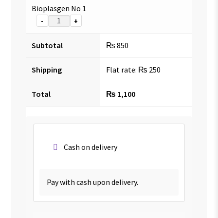
Bioplasgen No 1
-
+
Subtotal
₨
850
Shipping
Flat rate:
₨
250
Total
₨
1,100
Cash on delivery
Pay with cash upon delivery.