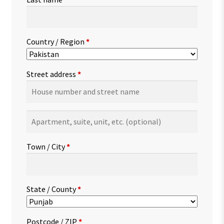
Country / Region
*
Street address
*
Apartment,
suite,
unit,
Town / City
*
etc.
(optional)
State / County
*
Postcode / ZIP
*