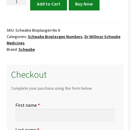
Schwabe
Add to Cart
Buy Now
Bioplasgen
No
6
quantity
SKU:
Schwabe Bioplasgen No 6
Categories:
Schwabe Bioplasgen Numbers
,
Dr Willmar Schwabe
Medicines
Brand:
Schwabe
Checkout
Complete your purchase using the form below.
First name
*
Last name
*