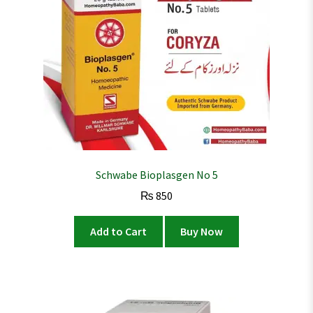
Schwabe Bioplasgen No 5
₨
850
Add to Cart
Buy Now