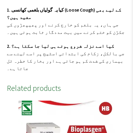
1. کیا یہ گولیاں بلغمی کھانسی (Loose Cough) کے لیے بھی
مفید ہیں؟
جی ہاں، یہ بلغم کو خارج کرنے اور پھیپھڑوں کی
جکڑن کو ختم کرنے میں بہت مددگار ثابت ہوتی ہیں۔
2. کیا اسے نزلہ شروع ہوتے ہی لیا جا سکتا ہے؟
جی بالکل، زکام کی ابتدائی اسٹیج پر اسے لینے سے
بیماری کی شدت کم ہو جاتی ہے اور بخار کا خطرہ ٹل
جاتا ہے۔
Related products