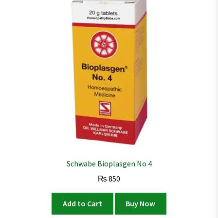
Schwabe Bioplasgen No 4
₨
850
Add to Cart
Buy Now