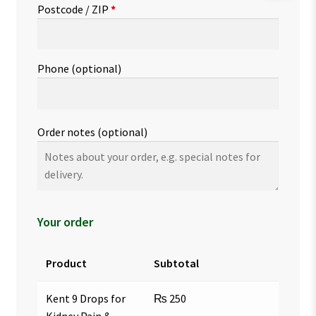
Postcode / ZIP
*
Phone
(optional)
Order notes
(optional)
Your order
Product
Subtotal
Kent 9 Drops for
₨
250
Kidney Pain &