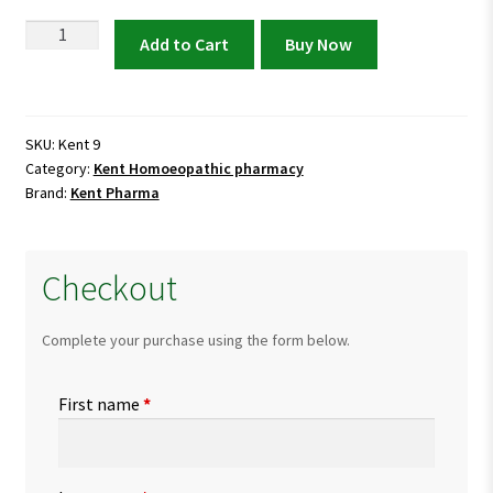
Kent
Add to Cart
Buy Now
9
Drops
for
Kidney
SKU:
Kent 9
Category:
Kent Homoeopathic pharmacy
Pain
Brand:
Kent Pharma
&
Bladder
Inflammation
Checkout
quantity
Complete your purchase using the form below.
First name
*