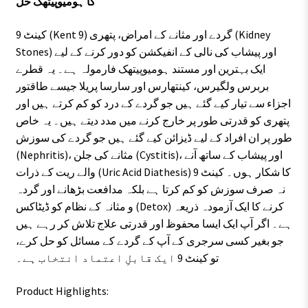
کا ہومیوپیتھک حل
کینٹ 9 (Kent 9) گردے اور مثانے کے امراض، پتھری (Kidney
Stones) اور پیشاب کی نالی کے انفیکشن کو دور کرنے کے لیے
ایک بہترین اور مستند ہومیوپیتھک فارمولہ ہے۔ یہ قطرے
بربرس ولگیرس، کینتھارس اور سارسا پریلا جیسے طاقتور
اجزاء سے تیار کیے گئے ہیں جو گردے کے درد کو کم کرتے ہیں اور
پتھری کو قدرتی طور پر خارج کرنے میں مدد دیتے ہیں۔ یہ خاص
طور پر ان افراد کے لیے ڈیزائن کیے گئے ہیں جو گردے کی سوزش
(Nephritis)، مثانے کی جلن (Cystitis)، اور پیشاب کے ساتھ آنے
والے ریت کے ذرات (Uric Acid Diathesis) کا شکار ہوں۔ کینٹ 9
نہ صرف سوزش کو کم کرتا ہے بلکہ مدافعت بڑھانے اور گردہ
و مثانہ کے نظام کو ڈیٹاکس (Detox) کرنے کا ایک آزمودہ ذریعہ
ہے۔ اگر آپ ایک ایسا محفوظ اور قدرتی علاج تلاش کر رہے ہیں
جو بغیر کسی سرجری کے آپ کے گردے کے مسائل کو حل کرے،
تو کینٹ 9 ایک قابلِ اعتماد انتخاب ہے۔
Product Highlights: