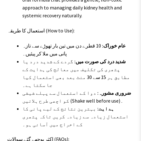
approach to managing daily kidney health and
systemic recovery naturally.
استعمال کا طریقہ (How to Use):
عام خوراک:
10 قطرے دن میں تین بار تھوڑے سے تازہ
پانی میں ملا کر پیئیں۔
شدید درد کی صورت میں:
گردے کے شدید درد یا
پتھری کی تکلیف میں معالج کی ہدایت کے
مطابق ہر 15 سے 30 منٹ بعد بھی استعمال کیا
جا سکتا ہے۔
ضروری مشورہ:
دوا کے استعمال سے پہلے شیشی
کو اچھی طرح ہلائیں (Shake well before use)۔
ہدایت:
بہترین نتائج کے لیے پانی کا
استعمال زیادہ سے زیادہ کریں تاکہ پتھری
کے اخراج میں آسانی ہو۔
اکثر پوچھے گئے سوالات (FAQs):