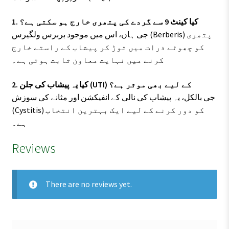
1. کیا کینٹ 9 سے گردے کی پتھری خارج ہو سکتی ہے؟
جی ہاں، اس میں موجود بربرس ولگیرس (Berberis) پتھری
کو چھوٹے ذرات میں توڑ کر پیشاب کے راستے خارج
کرنے میں نہایت معاون ثابت ہوتی ہے۔
2. کیا یہ پیشاب کی جلن (UTI) کے لیے بھی موثر ہے؟
جی بالکل، یہ پیشاب کی نالی کے انفیکشن اور مثانے کی سوزش
(Cystitis) کو دور کرنے کے لیے ایک بہترین انتخاب
ہے۔
Reviews
There are no reviews yet.