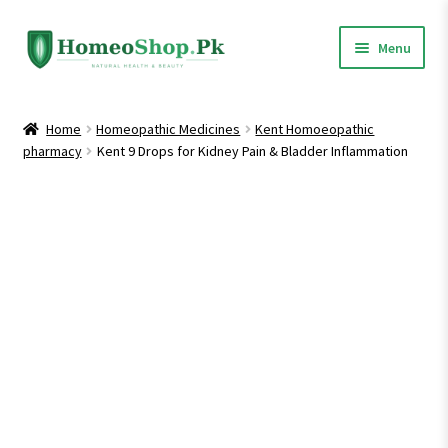
Skip
Skip
Menu
to
to
navigation
content
Home
Home
Homeopathic Medicines
Kent Homoeopathic
pharmacy
Kent 9 Drops for Kidney Pain & Bladder Inflammation
Shop All
Expand
Homeopathic Medicines
child
menu