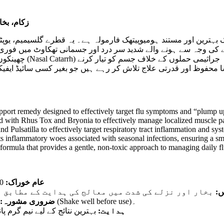
زکام، بخار اور 
 کی وجہ سے ہونے والے شدید سر درد اور جسمانی تھکاوٹ میں فوری 
ort remedy designed to effectively target flu symptoms and “plump up
d with Rhus Tox and Bryonia to effectively manage localized muscle pa
 Pulsatilla to effectively target respiratory tract inflammation and syst
ts inflammatory woes associated with seasonal infections, ensuring a sm
ormula that provides a gentle, non-toxic approach to managing daily f
عام خوراک:
10 قطرے دن میں تین بار تھوڑے سے تازہ پانی میں ملا کر پیئیں۔
یں
بخار اور نزلے کی شدت میں معالج کی ہدایت کے مطابق ہر 1 سے 2 گھنٹے بعد بھی استعمال کیا جا سکتا
دوا کے استعمال سے پہلے شیشی کو اچھی طرح ہلائیں (Shake well before use)۔
ضروری مشورہ:
ہدایت:
بہترین نتائج کے لیے نیم گرم 