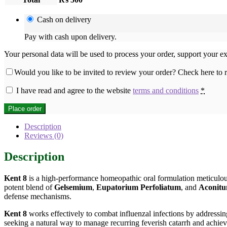
Cash on delivery
Pay with cash upon delivery.
Your personal data will be used to process your order, support your e
Would you like to be invited to review your order? Check here to
I have read and agree to the website
terms and conditions
*
Place order
Description
Reviews (0)
Description
Kent 8
is a high-performance homeopathic oral formulation meticulous
potent blend of
Gelsemium
,
Eupatorium Perfoliatum
, and
Aconitu
defense mechanisms.
Kent 8
works effectively to combat influenzal infections by addressing
seeking a natural way to manage recurring feverish catarrh and achie