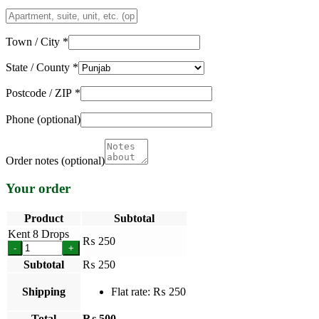
Apartment,
suite,
unit,
Town / City
*
etc.
(optional)
State / County
*
Postcode / ZIP
*
Phone
(optional)
Order notes
(optional)
Your order
Product
Subtotal
Kent 8 Drops
₨
250
-
+
Subtotal
₨
250
Shipping
Flat rate:
₨
250
Total
₨
500