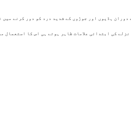
جی ہاں،  (Eupatorium) ن ہڈیوں اور جوڑوں کے شدید درد کو دور کرنے میں نہایت موثر ہے۔
نزلے کی ابتدائی علامات ظاہر ہوتے ہی اس کا استعمال مر