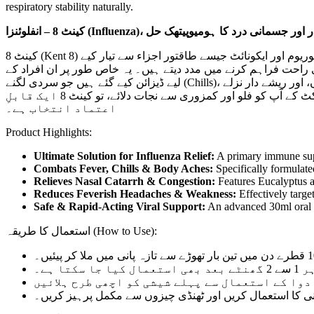
respiratory stability naturally.
کینٹ 8 – انفلوئنزا (Influenza)، جسمانی درد کا ہومیوپیتھک حل
کینٹ 8 (Kent 8) انفلوئنزا، موسمی زکام اور بخار کی علامات کو دور کرنے کے لیے ایک بہترین اور مستند ہومیوپیتھک فارمولہ ہے۔ یہ قطرے گلسیمیم، یوپٹوریوم اور ایکونائٹ جیسے طاقتور اجزاء سے تیار کیے
راحت فراہم کرنے میں مدد دیتے ہیں۔ یہ خاص طور پر ان افراد کے
لیے ڈیزائن کیے گئے ہیں جو سردی لگنے (Chills)، چھینکوں، اور ریشے دار نزلے (Nasal Catarrh) کا شکار ہوں۔ کینٹ 8 نہ صرف بخار کی شدت کو کم کرتا ہے بلکہ جراثیمی حملوں کے خلاف جسم کو تیار کرنے
اور جلد صحت یابی کا ایک آزمودہ ذریعہ ہے۔ اگر آپ ایک ایسا محفوظ اور قدرتی علاج تلاش کر رہے ہیں جو بغیر کسی سائیڈ ایفیکٹ کے آپ کو فلو اور کمزوری سے نجات دلائے، تو کینٹ 8 ایک قابلِ
اعتماد انتخاب ہے۔
Product Highlights:
Ultimate Solution for Influenza Relief:
A primary immune supp
Combats Fever, Chills & Body Aches:
Specifically formulate
Relieves Nasal Catarrh & Congestion:
Features Eucalyptus and
Reduces Feverish Headaches & Weakness:
Effectively targe
Safe & Rapid-Acting Viral Support:
An advanced 30ml oral f
استعمال کا طریقہ (How to Use):
 ہے۔
پانی کا استعمال کریں اور ٹھنڈی چیزوں سے مکمل پرہیز کریں۔