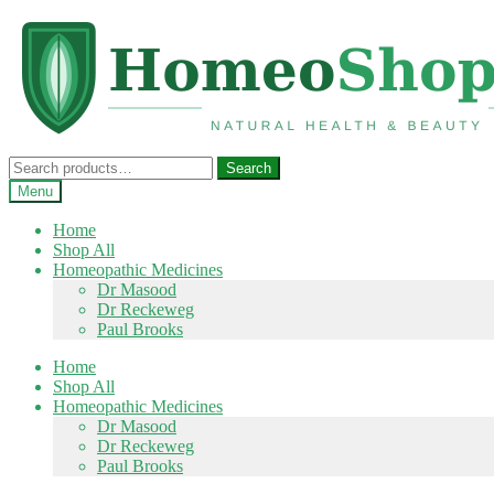
Skip
Skip
to
to
navigation
content
Search
Search
for:
Menu
Home
Shop All
Homeopathic Medicines
Dr Masood
Dr Reckeweg
Paul Brooks
Home
Shop All
Homeopathic Medicines
Dr Masood
Dr Reckeweg
Paul Brooks