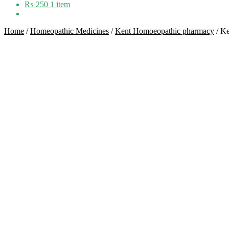
₨
250
1 item
Home
/
Homeopathic Medicines
/
Kent Homoeopathic pharmacy
/
Ke