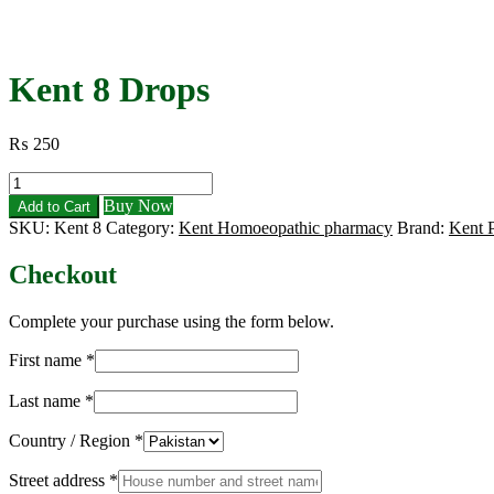
Kent 8 Drops
₨
250
Kent
8
Buy Now
Add to Cart
Drops
SKU:
Kent 8
Category:
Kent Homoeopathic pharmacy
Brand:
Kent 
quantity
Checkout
Complete your purchase using the form below.
First name
*
Last name
*
Country / Region
*
Street address
*