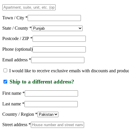
Apartment,
suite,
unit,
Town / City
*
etc.
(optional)
State / County
*
Postcode / ZIP
*
Phone
(optional)
Email address
*
I would like to receive exclusive emails with discounts and produ
Ship to a different address?
First name
*
Last name
*
Country / Region
*
Street address
*