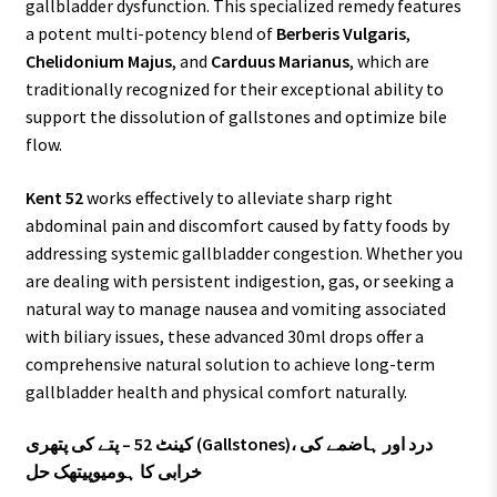
gallbladder dysfunction. This specialized remedy features
a potent multi-potency blend of
Berberis Vulgaris
,
Chelidonium Majus
, and
Carduus Marianus
, which are
traditionally recognized for their exceptional ability to
support the dissolution of gallstones and optimize bile
flow.
Kent 52
works effectively to alleviate sharp right
abdominal pain and discomfort caused by fatty foods by
addressing systemic gallbladder congestion. Whether you
are dealing with persistent indigestion, gas, or seeking a
natural way to manage nausea and vomiting associated
with biliary issues, these advanced 30ml drops offer a
comprehensive natural solution to achieve long-term
gallbladder health and physical comfort naturally.
کینٹ 52 – پتے کی پتھری (Gallstones)، درد اور ہاضمے کی
خرابی کا ہومیوپیتھک حل