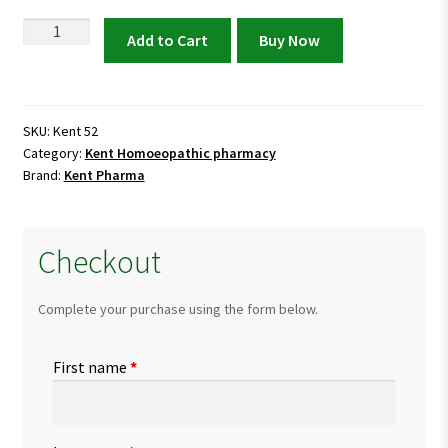
Kent
Add to Cart
Buy Now
52
Drops
for
Cholelithiasis
SKU:
Kent 52
Category:
Kent Homoeopathic pharmacy
&
Brand:
Kent Pharma
Gallstone
Pain
quantity
Checkout
Complete your purchase using the form below.
First name
*