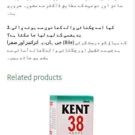
سائز اور نوعیت کے مطابق ڈاکٹر سے مشورہ ضروری
ہے۔
2. کیا اسے چکنائی والے کھانوں سے ہونے والی
بدہضمی کے لیے لیا جا سکتا ہے؟
جی ہاں، یہ انزائمز اور صفرا (Bile) کے بہاؤ کو درست کرتی
ہے جس سے ثقیل اور چکنائی والے کھانے آسانی سے
ہضم ہو جاتے ہیں۔
Related products