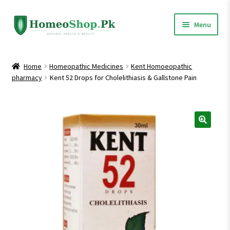
Skip
Skip
Menu
to
to
navigation
content
Home
Home
Homeopathic Medicines
Kent Homoeopathic
pharmacy
Kent 52 Drops for Cholelithiasis & Gallstone Pain
Shop All
Expand
Homeopathic Medicines
child
menu