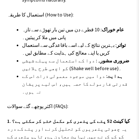
استعمال کا طریقہ (How to Use):
عام خوراک:
10 قطرے دن میں تین بار تھوڑے سے تازہ
پانی میں ملا کر پیئیں۔
تواتر:
بہترین نتائج کے لیے اسے باقاعدگی سے استعمال
کریں یا اپنے معالج کی ہدایت کے مطابق لیں۔
ضروری مشورہ:
دوا کے استعمال سے پہلے شیشی
کو اچھی طرح ہلائیں (Shake well before use)۔
ہدایت:
دوا میں موجود معمولی ذرات اس کے
قدرتی فارمولے کا حصہ ہیں، اس لیے پریشان
نہ ہوں۔
اکثر پوچھے گئے سوالات (FAQs):
1. کیا کینٹ 52 پتے کی پتھری کو مکمل ختم کر سکتی ہے؟
یہ چھوٹی پتھریوں کو تحلیل کرنے اور پتے کے درد
کو کم کرنے میں نہایت معاون ہے، تاہم پتھری کے