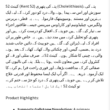
کینٹ 52 (Kent 52) پتے کی پتھری (Cholelithiasis)، پتے کی
سوزش اور اس سے پیدا ہونے والے درد کو دور کرنے کے لیے ایک
بہترین اور مستند ہومیوپیتھک فارمولہ ہے۔ یہ قطرے بربرس
ولگیرس، چیلیڈونیم اور کارڈوس میرینس جیسے طاقتور اجزاء
سے تیار کیے گئے ہیں جو پتے کے افعال کو درست کرتے ہیں اور
پتھری کو تحلیل کرنے میں مدد دیتے ہیں۔ یہ خاص طور پر ان
افراد کے لیے ڈیزائن کیے گئے ہیں جو پیٹ کے دائیں جانب شدید
درد، بدہضمی، گیس، اور چکنائی والے کھانے کھانے کے بعد ہونے
والی بے چینی کا شکار ہوں۔ کینٹ 52 نہ صرف متلی اور قے کو
کنٹرول کرنے میں معاون ثابت ہوتا ہے بلکہ پتے کی نالیوں کی
صفائی کر کے مدافعت بڑھانے اور فوری راحت فراہم کرنے کا
ایک آزمودہ ذریعہ ہے۔ اگر آپ ایک ایسا محفوظ اور قدرتی علاج
تلاش کر رہے ہیں جو پتے کی پتھری کے درد کو جڑ سے ختم کرے،
تو کینٹ 52 ایک قابلِ اعتماد انتخاب ہے۔
Product Highlights:
Supports Gallstone Dissolution:
A primary