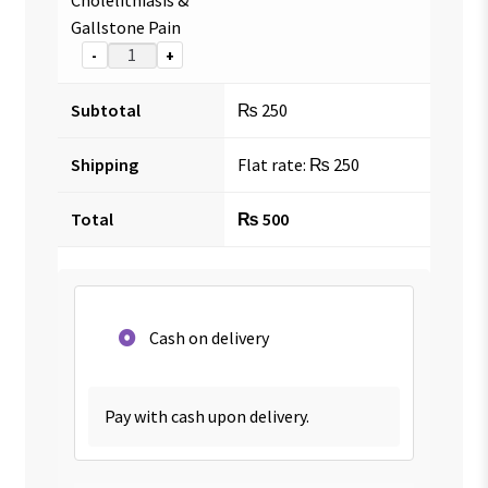
Gallstone Pain
-
+
Subtotal
₨
250
Shipping
Flat rate:
₨
250
Total
₨
500
Cash on delivery
Pay with cash upon delivery.