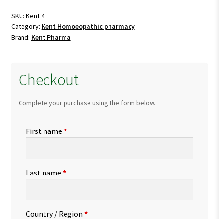
for
Diabetes
SKU:
Kent 4
Category:
Kent Homoeopathic pharmacy
quantity
Brand:
Kent Pharma
Checkout
Complete your purchase using the form below.
First name
*
Last name
*
Country / Region
*