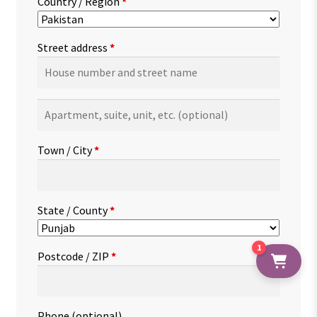
Country / Region
*
Street address
*
Apartment,
suite,
unit,
Town / City
*
etc.
(optional)
State / County
*
1
Postcode / ZIP
*
Phone
(optional)