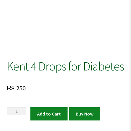
Kent 4 Drops for Diabetes
₨
250
Kent
Add to Cart
Buy Now
4
Drops