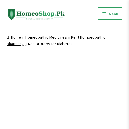
Skip
Skip
Menu
to
to
navigation
content
Home
Home
Homeopathic Medicines
Kent Homoeopathic
pharmacy
Kent 4 Drops for Diabetes
Shop All
Expand
Homeopathic Medicines
child
menu