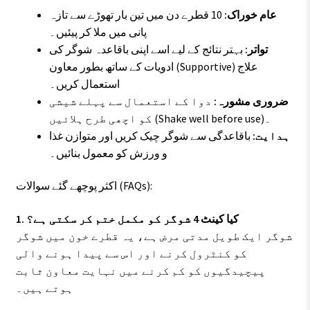
عام خوراک:
10 قطرے دن میں تین بار تھوڑے سے تازہ
پانی میں ملا کر پیئیں۔
تواتر:
بہتر نتائج کے لیے اسے اپنی باقاعدہ شوگر کی
ادویات کے ساتھ بطور معاون (Supportive) علاج
استعمال کریں۔
ضروری مشورہ:
دوا کے استعمال سے پہلے شیشی
کو اچھی طرح ہلائیں (Shake well before use)۔
ہدایت:
باقاعدگی سے شوگر چیک کریں اور متوازن غذا
و ورزش کو معمول بنائیں۔
اکثر پوچھے گئے سوالات (FAQs):
1. کیا کینٹ 4 شوگر کو مکمل ختم کر سکتی ہے؟
شوگر ایک طویل مدتی مرض ہے، یہ قطرے خون میں شوگر
کو کنٹرول کرنے اور اس سے پیدا ہونے والی
پیچیدگیوں کو کم کرنے میں نہایت معاون ثابت
ہوتے ہیں۔