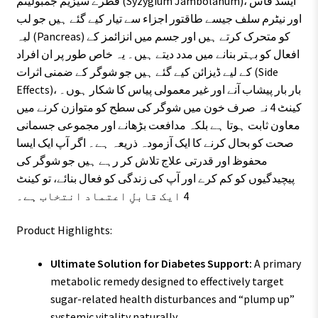
قطرے سیزیم جمبولینم (Syzygium Jambolanum)، ایسڈ فاس
اور نیٹرم سلف جیسے طاقتور اجزاء سے تیار کیے گئے ہیں جو لب
لبہ (Pancreas) کو متحرک کرتے ہیں اور جسم میں انزائمز کے
افعال کو بہتر بنانے میں مدد دیتے ہیں۔ یہ خاص طور پر ان افراد
کے لیے ڈیزائن کیے گئے ہیں جو شوگر کے ضمنی اثرات (Side
Effects)، بار بار پیشاب آنے اور غیر معمولی پیاس کا شکار ہوں۔
کینٹ 4 نہ صرف خون میں شوگر کی سطح کو متوازن کرنے میں
معاون ثابت ہوتا ہے بلکہ مدافعت بڑھانے اور مجموعی جسمانی
صحت کو بحال کرنے کا ایک آزمودہ ذریعہ ہے۔ اگر آپ ایک ایسا
محفوظ اور قدرتی علاج تلاش کر رہے ہیں جو شوگر کی
پیچیدگیوں کو کم کرے اور آپ کی زندگی کو فعال بنائے، تو کینٹ
4 ایک قابلِ اعتماد انتخاب ہے۔
Product Highlights:
Ultimate Solution for Diabetes Support:
A primary
metabolic remedy designed to effectively target
sugar-related health disturbances and “plump up”
systemic vitality naturally.