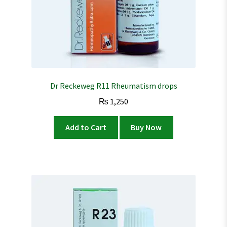
Dr Reckeweg R11 Rheumatism drops
₨
1,250
Add to Cart
Buy Now