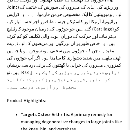
Joint) اور ریڑھ کی ہڈی کے مہروں کی سوزش کے خاتمے کے
لیے ہومیوپیتھی کا ایک مخصوص جرمن فارمولہ ہے۔ یہ ڈراپس
برائیونیا، آرنیکا اور کاسٹیکم جیسے طاقتور اجزاء سے تیار کیے
گئے ہیں جو جوڑوں کے درمیان موجود کارٹیلیج (Cartilage) کو
بہتر بناتے اور حرکت کے دوران ہونے والی تکلیف کو کم کرتے
ہیں۔ یہ خاص طور پر ان بزرگوں اور مریضوں کے لیے نہایت
مفید ہے جن کے جوڑوں میں سختی ہو، سوجن ہو یا جنہیں
اٹھنے بیٹھنے میں شدید دشواری کا سامنا ہو۔ اگر آپ جوڑوں کی
کمزوری، مہروں کی خرابی یا گھٹنوں کے پرانے درد سے پریشان
ہیں، تو R73 ڈراپس قدرتی طور پر جوڑوں کی لچک بحال
کرنے اور ہڈیوں کی توڑ پھوڑ کو روکنے کا ایک
محفوظ اور آزمودہ ذریعہ ہیں۔
Product Highlights:
Targets Osteo-Arthritis:
A primary remedy for
managing degenerative changes in large joints like
the knee, hip, and vertebrae.