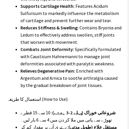
Supports Cartilage Health:
Features Acidum
Sulfuricum to markedly influence the metabolism
of cartilage and prevent further wear and tear.
Reduces Stiffness & Swelling:
Contains Bryonia and
Ledum to effectively address swollen, stiff joints
that worsen with movement.
Combats Joint Deformity:
Specifically formulated
with Causticum Hahnemanni to manage joint
deformities associated with paralytic weakness.
Relieves Degenerative Pain:
Enriched with
Argentum and Arnica to soothe arthralgia caused
by the gradual breakdown of joint tissues.
استعمال کا طریقہ (How to Use):
شروعاتی خوراک (پہلے 2-3 ہفتے):
10 سے 15 قطرے
تھوڑے سے پانی میں ملا کر دن میں 4 سے 6 بار لیں۔
مستقل علاج (طویل مدتی):
بہتری آنے پر مقدار کم کر