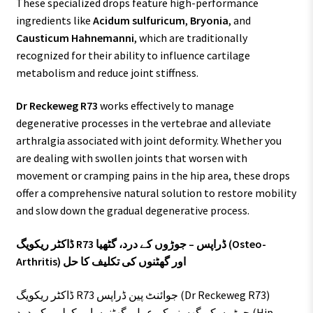
These specialized drops feature high-performance
ingredients like
Acidum sulfuricum
,
Bryonia
, and
Causticum Hahnemanni
, which are traditionally
recognized for their ability to influence cartilage
metabolism and reduce joint stiffness.
Dr Reckeweg R73
works effectively to manage
degenerative processes in the vertebrae and alleviate
arthralgia associated with joint deformity. Whether you
are dealing with swollen joints that worsen with
movement or cramping pains in the hip area, these drops
offer a comprehensive natural solution to restore mobility
and slow down the gradual degenerative process.
ڈاکٹر ریکویگ R73 ڈراپس – جوڑوں کے درد، گٹھیا (Osteo-
Arthritis) اور گھٹنوں کی تکلیف کا حل
ڈاکٹر ریکویگ R73 جوائنٹ پین ڈراپس (Dr Reckeweg R73)
جوڑوں کے گھسنے کے عمل، گھٹنوں اور کولہے کے درد (Hip