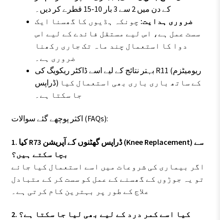
کے دن میں 2 سے 3 بار 10-15 قطرے کر دیں۔
ضروری ہدایت:
چونکہ ہڈیوں کا گھسنا ایک
سست عمل ہے، اس لیے مستقل فائدے کے لیے اس
دوا کا استعمال چند ماہ تک جاری رکھنا
ضروری ہے۔
بہتر نتائج کے لیے اسے ڈاکٹر ریکویگ کی R11 (ریومیٹزم
ڈراپس) کے ساتھ باری باری بھی استعمال کیا
جا سکتا ہے۔
اکثر پوچھے گئے سوالات (FAQs):
1. کیا R73 ڈراپس گھٹنوں کے آپریشن (Knee Replacement) سے
بچا سکتے ہیں؟
اگر بیماری کی شروعات میں اسے استعمال کیا جائے
تو یہ جوڑوں کے گھسنے کے عمل کو سست کر کے متبادل
علاج کے طور پر بہترین کام کرتی ہے۔
2. کیا اسے کمر درد کے لیے بھی لیا جا سکتا ہے؟