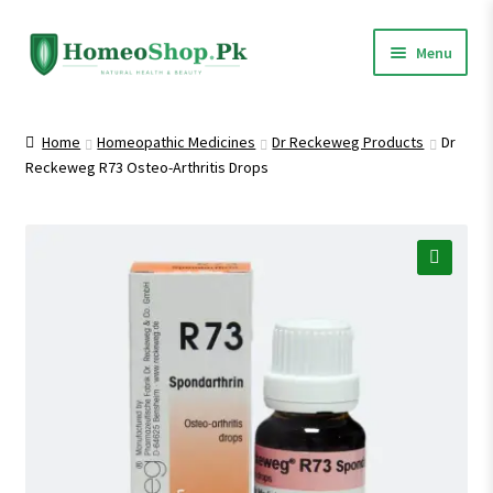
Skip
Skip
Menu
to
to
navigation
content
Home
Home
Homeopathic Medicines
Dr Reckeweg Products
Dr
Reckeweg R73 Osteo-Arthritis Drops
Shop All
Expand
Homeopathic Medicines
child
menu
🔍