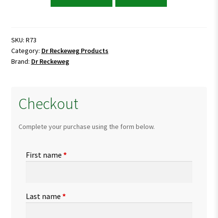
Reckeweg
R73
Osteo-
Arthritis
SKU:
R73
Category:
Dr Reckeweg Products
Drops
Brand:
Dr Reckeweg
quantity
Checkout
Complete your purchase using the form below.
First name
*
Last name
*