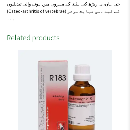
جی ہاں، یہ ریڑھ کی ہڈی کے مہروں میں ہونے والی تبدیلیوں
(Osteo-arthritis of vertebrae) کے لیے بھی نہایت موثر
ہے۔
Related products