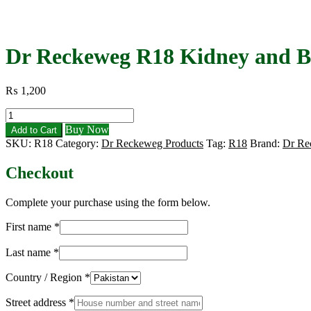
Dr Reckeweg R18 Kidney and B
₨
1,200
Dr
Reckeweg
Buy Now
Add to Cart
R18
SKU:
R18
Category:
Dr Reckeweg Products
Tag:
R18
Brand:
Dr Re
Kidney
and
Checkout
Bladder
Drops
quantity
Complete your purchase using the form below.
First name
*
Last name
*
Country / Region
*
Street address
*