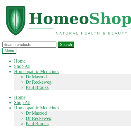
Skip
Skip
to
to
navigation
content
Search
Search
for:
Menu
Home
Shop All
Homeopathic Medicines
Dr Masood
Dr Reckeweg
Paul Brooks
Home
Shop All
Homeopathic Medicines
Dr Masood
Dr Reckeweg
Paul Brooks