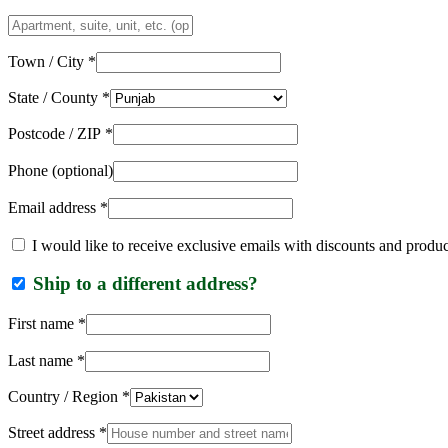
Apartment,
suite,
unit,
Town / City
*
etc.
(optional)
State / County
*
Postcode / ZIP
*
Phone
(optional)
Email address
*
I would like to receive exclusive emails with discounts and produ
Ship to a different address?
First name
*
Last name
*
Country / Region
*
Street address
*