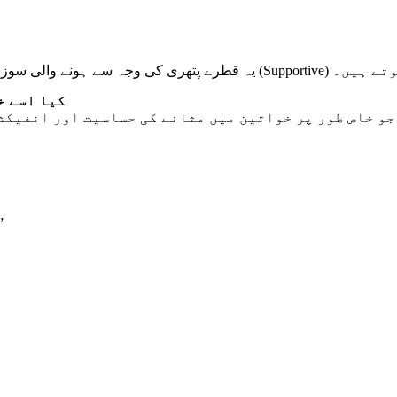
نے والی سوزش اور درد کو کم کرتے ہیں اور پتھری کے اخراج کے عمل میں معاون
کیا اسے خ
uisetum) اص طور پر خواتین میں مثانے کی حساسیت اور انفیکشن کے لیے بہترین ہے۔
”