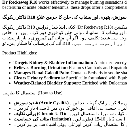
Dr Reckeweg R18
works effectively to manage burning sensations dur
bacteriuria or acute bladder tenesmus, these drops offer a comprehensi
ڈاکٹر ریکویگ R18  پتھری اور پیشاب کی جلن کا جرمن علاج
ڈاکٹر ریکویگ R18 کڈنی اینڈ بلیڈر ڈراپس (Dr Reckeweg R18) گردوں کے درد، مثانے کی انفیکشن (UTI) اور پیشاب کی نالیوں میں سوزش کے خاتمے کے لیے ہومیوپیتھی کا سب سے معتبر جرمن نام ہے۔ یہ
 اور پیشاب کے ساتھ آنے والی جلن کو فوری دور کرتے ہیں۔ یہ خاص
 وجہ سے شدید تکلیف ہو۔ اگر آپ مثانے کی کمزوری یا بار بار پیشاب
نے کی پریشانی کا شکار ہیں، تو
Product Highlights:
Targets Kidney & Bladder Inflammation:
A primary remedy f
Relieves Burning Urination:
Features Cantharis and Eupatoriu
Manages Renal Calculi Pain:
Contains Berberis to soothe shar
Clears Urinary Sediments:
Specifically formulated with Equis
Weather-Related Bladder Support:
Enriched with Dulcamara t
استعمال کا طریقہ (How to Use):
پرانی تکلیف (Chronic UTI):
ں۔
نی کا استعمال زیادہ کریں اور تلی ہوئی اشیاء سے پرہیز کریں۔