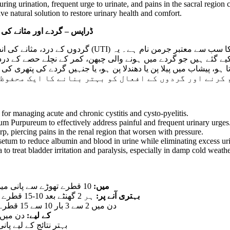
ing urination, frequent urge to urinate, and pains in the sacral region 
ve natural solution to restore urinary health and comfort.
ڈراپس – گردے اور مثانے کی سوزش،
کیے گئے ہیں جو گردے میں ہونے والی چبھن، کمر کے نچلے حصے کے درد
ہو، پیشاب میں پیلا پن یا دھندلا پن ہو، یا جنہیں گردے کی پتھری کی
آ R18 ردوں کے افعال کو بہتر بنانے کا ایک محفوظ اور آزمودہ ذریعہ ہیں۔
or managing acute and chronic cystitis and cysto-pyelitis.
m Purpureum to effectively address painful and frequent urinary urges
p, piercing pains in the renal region that worsen with pressure.
etum to reduce albumin and blood in urine while eliminating excess uri
o treat bladder irritation and paralysis, especially in damp cold weathe
شدید سوزش (Acute Cystitis) میں:
10 قطرے تھوڑے سے پانی میں ملا کر ہر ایک گھنٹے بعد لیں۔
بہتری آنے پر:
ہر 2 گھنٹے بعد 10-15 قطرے لیں۔ جیسے ہی افاقہ ہو، خوراک دن میں 3 سے 4 بار کر دیں۔
دن میں 2 سے 3 بار 10 سے 15 قطرے کھانے سے پہلے استعمال کریں۔
مثانے کی حساسیت (Irritation) کے لیے:
دن میں 1 سے 2 بار 10-15 قطرے لی
بہتر نتائج کے لیے پا