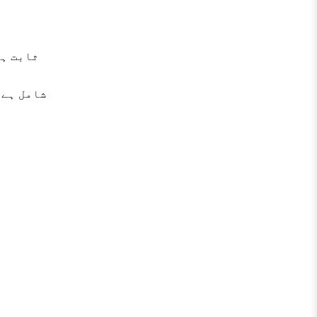
یہ قطرے پتھری کی وجہ سے ہو (Supportive) ثابت ہوتے ہیں۔
شامل ہے جو خ