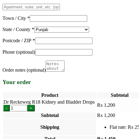
Apartment,
suite,
unit,
Town / City
*
etc.
(optional)
State / County
*
Postcode / ZIP
*
Phone
(optional)
Order notes
(optional)
Your order
Product
Subtotal
Dr Reckeweg R18 Kidney and Bladder Drops
₨
1,200
-
+
Subtotal
₨
1,200
Shipping
Flat rate:
₨
2
Total
₨
1,450