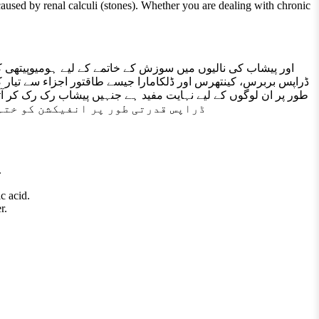
caused by renal calculi (stones). Whether you are dealing with chronic
ڈراپس بربرس، کینتھرس اور ڈلکامارا جیسے طاقتور اجزاء سے تیار 
طور پر ان لوگوں کے لیے نہایت مفید ہے جنہیں پیشاب رک رک کر آتا 
ڈراپس قدرتی طور پر انفیکشن کو ختم کرنے اور گ
.
c acid.
r.