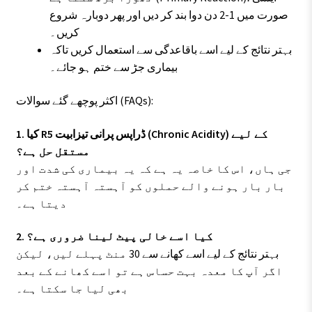
صورت میں 1-2 دن دوا بند کر دیں اور پھر دوبارہ شروع
کریں۔
بہتر نتائج کے لیے اسے باقاعدگی سے استعمال کریں تاکہ
بیماری جڑ سے ختم ہو جائے۔
اکثر پوچھے گئے سوالات (FAQs):
1. کیا R5 ڈراپس پرانی تیزابیت (Chronic Acidity) کے لیے
مستقل حل ہے؟
جی ہاں، اس کا خاصہ یہ ہے کہ یہ بیماری کی شدت اور
بار بار ہونے والے حملوں کو آہستہ آہستہ ختم کر
دیتا ہے۔
2. کیا اسے خالی پیٹ لینا ضروری ہے؟
بہتر نتائج کے لیے اسے کھانے سے 30 منٹ پہلے لیں، لیکن
اگر آپ کا معدہ بہت حساس ہے تو اسے کھانے کے بعد
بھی لیا جا سکتا ہے۔