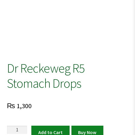
Dr Reckeweg R5
Stomach Drops
₨
1,300
Dr
Add to Cart
Buy Now