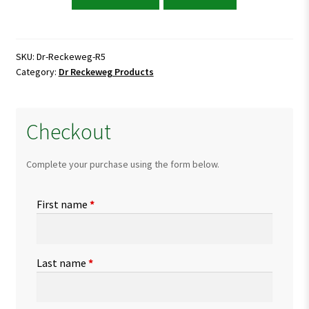
Reckeweg
R5
Stomach
Drops
SKU:
Dr-Reckeweg-R5
Category:
Dr Reckeweg Products
quantity
Checkout
Complete your purchase using the form below.
First name
*
Last name
*