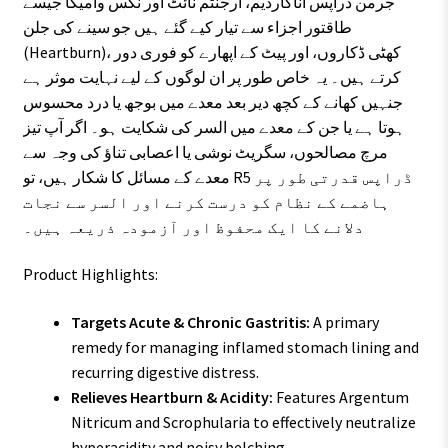
جرمن ڈراپس اناکارڈیم، ارجنٹم نائٹ اور نکس وامیکا جیسے
طاقتور اجزاء سے تیار کیے گئے ہیں جو سینے کی جلن
(Heartburn)، کھٹی ڈکاروں، اور پیٹ کے اپھارے کو فوری دور
کرتے ہیں۔ یہ خاص طور پر ان لوگوں کے لیے نہایت موثر ہے
جنہیں کھانے کے کچھ دیر بعد معدے میں بوجھ یا درد محسوس
ہوتا ہے یا جن کے معدے میں السر کی شکایت ہو۔ اگر آپ تیز
مرچ مصالحوں، سگریٹ نوشی یا اعصابی تناؤ کی وجہ سے
معدے کے مسائل کا شکار ہیں، تو R5 ڈراپس قدرتی طور پر
ہاضمے کے نظام کو درست کرنے اور السر سے نجات
دلانے کا ایک محفوظ اور آزمودہ ذریعہ ہیں۔
Product Highlights:
Targets Acute & Chronic Gastritis:
A primary
remedy for managing inflamed stomach lining and
recurring digestive distress.
Relieves Heartburn & Acidity:
Features Argentum
Nitricum and Scrophularia to effectively neutralize
hyperacidity and noisy belching.