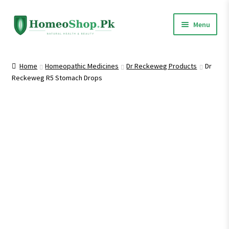
Skip
Skip
Menu
to
to
navigation
content
Home
Home
Homeopathic Medicines
Dr Reckeweg Products
Dr
Reckeweg R5 Stomach Drops
Shop All
Expand
Homeopathic Medicines
child
menu