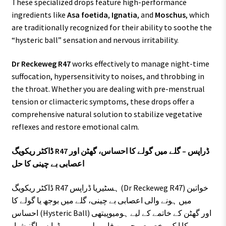
These specialized drops feature high-performance
ingredients like
Asa foetida
,
Ignatia
, and
Moschus
, which
are traditionally recognized for their ability to soothe the
“hysteric ball” sensation and nervous irritability.
Dr Reckeweg R47
works effectively to manage night-time
suffocation, hypersensitivity to noises, and throbbing in
the throat. Whether you are dealing with pre-menstrual
tension or climacteric symptoms, these drops offer a
comprehensive natural solution to stabilize vegetative
reflexes and restore emotional calm.
ڈاکٹر ریکویگ R47 ڈراپس – گلے میں گولے کا احساس، گھٹن اور
اعصابی بے چینی کا حل
ڈاکٹر ریکویگ R47 ہسٹیریا ڈراپس (Dr Reckeweg R47) خواتین
میں ہونے والی اعصابی بے چینی، گلے میں بوجھ یا گولے کا
احساس (Hysteric Ball) اور گھٹن کے خاتمے کے لیے ہومیوپیتھی
کا ایک مخصوص جرمن فارمولہ ہے۔ یہ ڈراپس اگنیشیا،