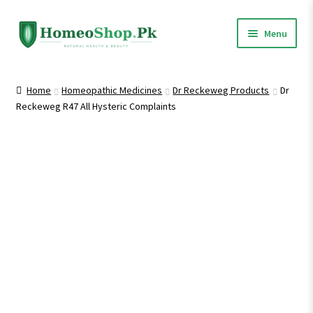
Skip
Skip
Menu
to
to
navigation
content
Home
Home
Homeopathic Medicines
Dr Reckeweg Products
Dr
Reckeweg R47 All Hysteric Complaints
Shop All
Expand
Homeopathic Medicines
child
menu