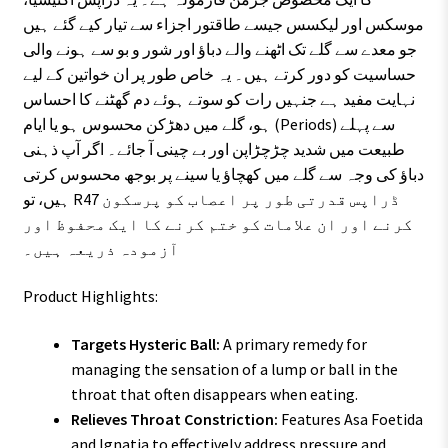
موسکس اور لیکسس جیسے طاقتور اجزاء سے تیار کیے گئے ہیں
جو معدے سے گلے تک اٹھنے والے دباؤ اور شور و بو سے ہونے والی
حساسیت کو دور کرتے ہیں۔ یہ خاص طور پر ان خواتین کے لیے
نہایت مفید ہے جنہیں رات کو سوتے ہوئے دم گھٹنے کا احساس
ہو، گلے میں دھڑکن محسوس ہو یا ایام (Periods) سے پہلے
طبیعت میں شدید چڑچڑاپن اور بے چینی آ جائے۔ اگر آپ ذہنی
دباؤ کی وجہ سے گلے میں کھچاؤ یا سینے پر بوجھ محسوس کرتی
ہیں، تو R47 ڈراپس قدرتی طور پر اعصاب کو پرسکون
کرنے اور ان علامات کو ختم کرنے کا ایک محفوظ اور
آزمودہ ذریعہ ہیں۔
Product Highlights:
Targets Hysteric Ball:
A primary remedy for
managing the sensation of a lump or ball in the
throat that often disappears when eating.
Relieves Throat Constriction:
Features Asa Foetida
and Ignatia to effectively address pressure and