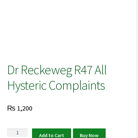
Dr Reckeweg R47 All
Hysteric Complaints
₨
1,200
Dr
Add to Cart
Buy Now