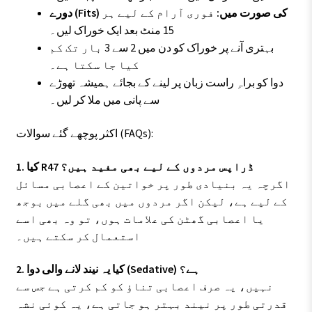
دورے (Fits) کی صورت میں:
فوری آرام کے لیے ہر
15 منٹ بعد ایک خوراک لیں۔
بہتری آنے پر خوراک کو دن میں 2 سے 3 بار تک کم
کیا جا سکتا ہے۔
دوا کو براہِ راست زبان پر لینے کے بجائے ہمیشہ تھوڑے
سے پانی میں ملا کر لیں۔
اکثر پوچھے گئے سوالات (FAQs):
1. کیا R47 ڈراپس مردوں کے لیے بھی مفید ہیں؟
اگرچہ یہ بنیادی طور پر خواتین کے اعصابی مسائل
کے لیے ہے، لیکن اگر مردوں میں بھی گلے میں بوجھ
یا اعصابی گھٹن کی علامات ہوں، تو وہ بھی اسے
استعمال کر سکتے ہیں۔
2. کیا یہ نیند لانے والی دوا (Sedative) ہے؟
نہیں، یہ صرف اعصابی تناؤ کو کم کرتی ہے جس سے
قدرتی طور پر نیند بہتر ہو جاتی ہے، یہ کوئی نشہ