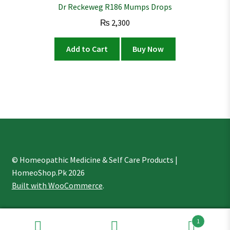
Dr Reckeweg R186 Mumps Drops
₨
2,300
Add to Cart
Buy Now
© Homeopathic Medicine & Self Care Products |
HomeoShop.Pk 2026
Built with WooCommerce
.
1