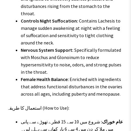
disturbances rising from the stomach to the
throat.
Controls Night Suffocation:
Contains Lachesis to
manage sudden awakening at night with a feeling
of suffocation and sensitivity to tight clothing
around the neck.
Nervous System Support:
Specifically formulated
with Moschus and Glonoinum to reduce
hypersensitivity to noise, odors, and strong pulses
in the throat.
Female Health Balance:
Enriched with ingredients
that address functional disturbances in the ovaries
across all ages, including puberty and menopause.
استعمال کا طریقہ (How to Use):
عام خوراک:
شروع میں 10 سے 15 قطرے تھوڑے سے پانی
میں ملا کر دن میں 4 سے 6 بار کھانے سے پہلے لیں۔