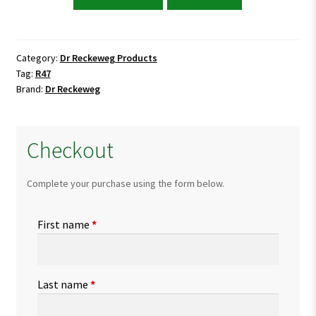
Reckeweg
R47
All
Hysteric
Category:
Dr Reckeweg Products
Tag:
R47
Complaints
Brand:
Dr Reckeweg
quantity
Checkout
Complete your purchase using the form below.
First name
*
Last name
*