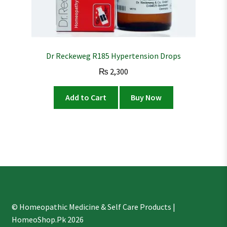
Dr Reckeweg R185 Hypertension Drops
₨
2,300
Add to Cart
Buy Now
© Homeopathic Medicine & Self Care Products |
HomeoShop.Pk 2026