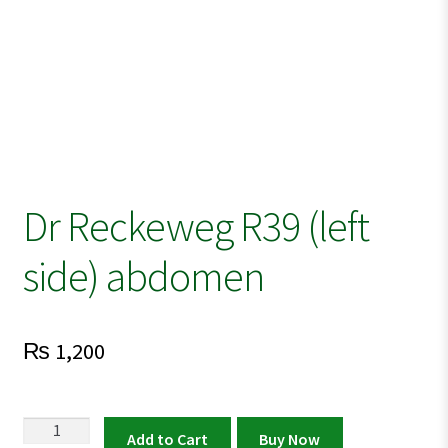
Dr Reckeweg R39 (left
side) abdomen
₨
1,200
Dr
Add to Cart
Buy Now