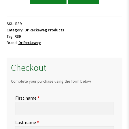
Reckeweg
R39
(left
side)
SKU:
R39
Category:
Dr Reckeweg Products
abdomen
Tag:
R39
quantity
Brand:
Dr Reckeweg
Checkout
Complete your purchase using the form below.
First name
*
Last name
*