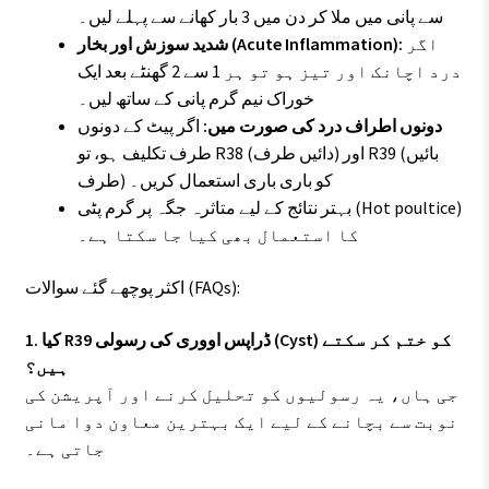
سے پانی میں ملا کر دن میں 3 بار کھانے سے پہلے لیں۔
اگر
شدید سوزش اور بخار (Acute Inflammation):
درد اچانک اور تیز ہو تو ہر 1 سے 2 گھنٹے بعد ایک
خوراک نیم گرم پانی کے ساتھ لیں۔
دونوں اطراف درد کی صورت میں:
اگر پیٹ کے دونوں
طرف تکلیف ہو، تو R38 (دائیں طرف) اور R39 (بائیں
طرف) کو باری باری استعمال کریں۔
بہتر نتائج کے لیے متاثرہ جگہ پر گرم پٹی (Hot poultice)
کا استعمال بھی کیا جا سکتا ہے۔
اکثر پوچھے گئے سوالات (FAQs):
1. کیا R39 ڈراپس اووری کی رسولی (Cyst) کو ختم کر سکتے
ہیں؟
جی ہاں، یہ رسولیوں کو تحلیل کرنے اور آپریشن کی
نوبت سے بچانے کے لیے ایک بہترین معاون دوا مانی
جاتی ہے۔