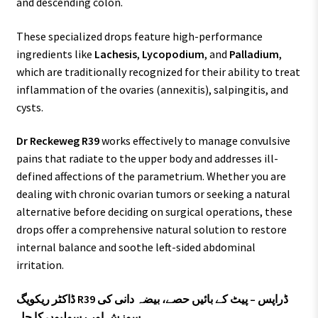
and descending colon.
These specialized drops feature high-performance
ingredients like
Lachesis
,
Lycopodium
, and
Palladium
,
which are traditionally recognized for their ability to treat
inflammation of the ovaries (annexitis), salpingitis, and
cysts.
Dr Reckeweg R39
works effectively to manage convulsive
pains that radiate to the upper body and addresses ill-
defined affections of the parametrium. Whether you are
dealing with chronic ovarian tumors or seeking a natural
alternative before deciding on surgical operations, these
drops offer a comprehensive natural solution to restore
internal balance and soothe left-sided abdominal
irritation.
ڈاکٹر ریکویگ R39 ڈراپس – پیٹ کے بائیں حصے، بیضہ دانی کی
سوزش اور رسولیوں کا حل