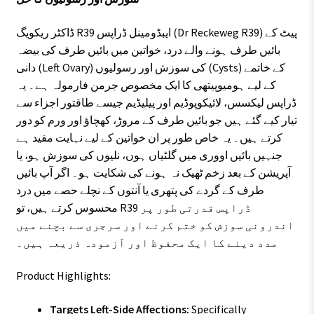
ڈاکٹر ریکویگ R39 ایبڈومینل ڈراپس (Dr Reckeweg R39) پیٹ کے
بائیں طرف ہونے والے درد، خواتین میں بائیں طرف کی بیضہ
دانی (Left Ovary) کی سوزش اور رسولیوں (Cysts) کے خاتمے
کے لیے ہومیوپیتھی کا ایک مخصوص جرمن فارمولہ ہے۔ یہ
ڈراپس لیکسس، لائیکوپوڈیم اور پیلیڈیم جیسے طاقتور اجزاء سے
تیار کیے گئے ہیں جو بائیں طرف کے مروڑ، کھچاؤ اور ورم کو دور
کرتے ہیں۔ یہ خاص طور پر ان خواتین کے لیے نہایت مفید ہے
جنہیں بائیں اووری میں گلٹیاں ہوں، نلیوں کی سوزش ہو، یا
آپریشن کے بعد زخم ٹھیک نہ ہونے کی شکایت ہو۔ اگر آپ بائیں
طرف کے گردے کی پتھری یا آنتوں کے نچلے حصے میں درد
محسوس کرتے ہیں، تو R39 ڈراپس قدرتی طور پر
اندرونی سوزش کو ختم کرنے اور سرجری سے بچنے میں
مدد دینے کا ایک محفوظ اور آزمودہ ذریعہ ہیں۔
Product Highlights:
Targets Left-Side Affections:
Specifically