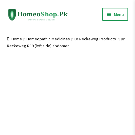
Skip
Skip
Menu
to
to
navigation
content
Home
Home
Homeopathic Medicines
Dr Reckeweg Products
Dr
Reckeweg R39 (left side) abdomen
Shop All
Expand
Homeopathic Medicines
child
menu