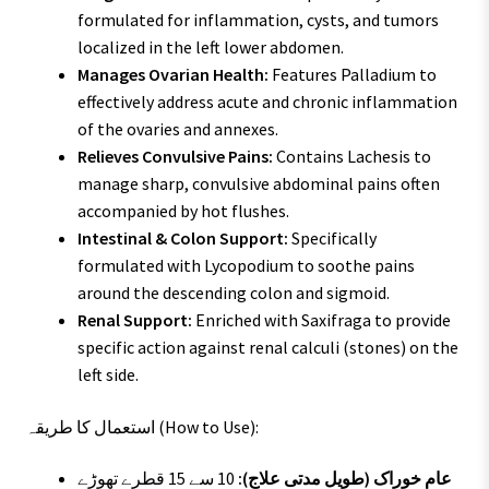
formulated for inflammation, cysts, and tumors
localized in the left lower abdomen.
Manages Ovarian Health:
Features Palladium to
effectively address acute and chronic inflammation
of the ovaries and annexes.
Relieves Convulsive Pains:
Contains Lachesis to
manage sharp, convulsive abdominal pains often
accompanied by hot flushes.
Intestinal & Colon Support:
Specifically
formulated with Lycopodium to soothe pains
around the descending colon and sigmoid.
Renal Support:
Enriched with Saxifraga to provide
specific action against renal calculi (stones) on the
left side.
استعمال کا طریقہ (How to Use):
عام خوراک (طویل مدتی علاج):
10 سے 15 قطرے تھوڑے