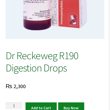
Dr Reckeweg R190
Digestion Drops
₨
2,300
Dr
Add to Cart
Buy Now