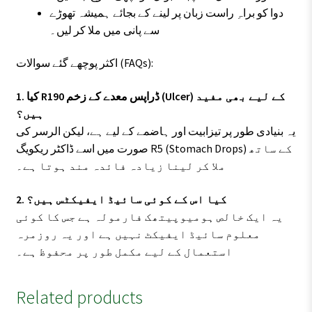
دوا کو براہِ راست زبان پر لینے کے بجائے ہمیشہ تھوڑے
سے پانی میں ملا کر لیں۔
اکثر پوچھے گئے سوالات (FAQs):
1. کیا R190 ڈراپس معدے کے زخم (Ulcer) کے لیے بھی مفید
ہیں؟
یہ بنیادی طور پر تیزابیت اور ہاضمے کے لیے ہے، لیکن الرسر کی
صورت میں اسے ڈاکٹر ریکویگ R5 (Stomach Drops) کے ساتھ
ملا کر لینا زیادہ فائدہ مند ہوتا ہے۔
2. کیا اس کے کوئی سائیڈ ایفیکٹس ہیں؟
یہ ایک خالص ہومیوپیتھک فارمولہ ہے جس کا کوئی
معلوم سائیڈ ایفیکٹ نہیں ہے اور یہ روزمرہ
استعمال کے لیے مکمل طور پر محفوظ ہے۔
Related products