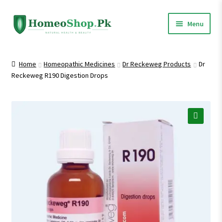
Skip
Skip
Menu
to
to
navigation
content
Home
Home
Homeopathic Medicines
Dr Reckeweg Products
Dr
Reckeweg R190 Digestion Drops
Shop All
Homeopathic Medicines
🔍