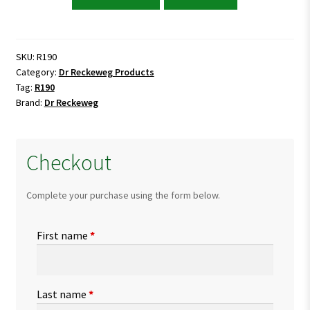
Reckeweg
R190
Digestion
Drops
SKU:
R190
Category:
Dr Reckeweg Products
quantity
Tag:
R190
Brand:
Dr Reckeweg
Checkout
Complete your purchase using the form below.
First name
*
Last name
*