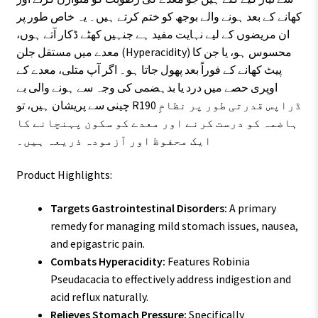
کھانے کے بعد ہونے والے بوجھ کو ختم کرتے ہیں۔ یہ خاص طور پر
ان مریضوں کے لیے نہایت مفید ہے جنہیں کھٹے ڈکار آتے ہوں،
معدے میں مستقل جلن (Hyperacidity) محسوس ہو، یا جن کا
پیٹ کھانے کے فوراً بعد پھول جاتا ہو۔ اگر آپ متلی، معدے کے
اوپری حصے میں درد یا بدہضمی کی وجہ سے ہونے والی بے
چینی سے پریشان ہیں، تو R190 ڈراپس قدرتی طور پر نظامِ
ہاضمہ کو درست کرنے اور معدے کو سکون پہنچانے کا
ایک محفوظ اور آزمودہ ذریعہ ہیں۔
Product Highlights:
Targets Gastrointestinal Disorders:
A primary
remedy for managing mild stomach issues, nausea,
and epigastric pain.
Combats Hyperacidity:
Features Robinia
Pseudacacia to effectively address indigestion and
acid reflux naturally.
Relieves Stomach Pressure:
Specifically