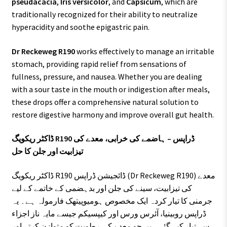
pseudacacia
,
Iris versicolor
, and
Capsicum
, which are
traditionally recognized for their ability to neutralize
hyperacidity and soothe epigastric pain.
Dr Reckeweg R190
works effectively to manage an irritable
stomach, providing rapid relief from sensations of
fullness, pressure, and nausea. Whether you are dealing
with a sour taste in the mouth or indigestion after meals,
these drops offer a comprehensive natural solution to
restore digestive harmony and improve overall gut health.
ڈاکٹر ریکویگ R190 ڈراپس – ہاضمے کی خرابی، معدے کی
تیزابیت اور جلن کا حل
ڈاکٹر ریکویگ R190 ڈائجیشن ڈراپس (Dr Reckeweg R190) معدے
کی تیزابیت، سینے کی جلن اور بدہضمی کے خاتمے کے لیے
جرمنی کا تیار کردہ ایک مخصوص ہومیوپیتھک فارمولہ ہے۔ یہ
ڈراپس روبینیا، آئرس ورس اور کیپسیکم جیسے مایہ ناز اجزاء
سے تیار کیے گئے ہیں جو معدے کی رطوبت کو متوازن کرتے اور