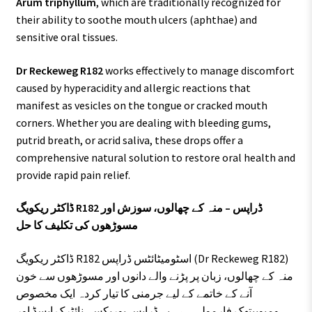
Arum triphyllum
, which are traditionally recognized for
their ability to soothe mouth ulcers (aphthae) and
sensitive oral tissues.
Dr Reckeweg R182
works effectively to manage discomfort
caused by hyperacidity and allergic reactions that
manifest as vesicles on the tongue or cracked mouth
corners. Whether you are dealing with bleeding gums,
putrid breath, or acrid saliva, these drops offer a
comprehensive natural solution to restore oral health and
provide rapid pain relief.
ڈاکٹر ریکویگ R182 ڈراپس – منہ کے چھالوں، سوزش اور
مسوڑھوں کی تکلیف کا حل
ڈاکٹر ریکویگ R182 اسٹومیٹائٹس ڈراپس (Dr Reckeweg R182)
منہ کے چھالوں، زبان پر پڑنے والے دانوں اور مسوڑھوں سے خون
آنے کے خاتمے کے لیے جرمنی کا تیار کردہ ایک مخصوص
ہومیوپیتھک فارمولہ ہے۔ یہ ڈراپس بوریکس، نائٹرک ایسڈ اور