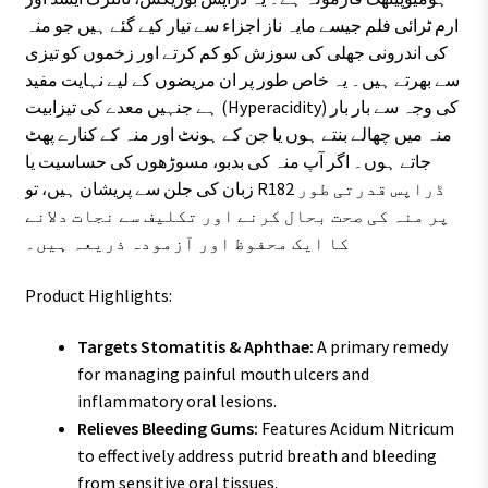
ارم ٹرائی فلم جیسے مایہ ناز اجزاء سے تیار کیے گئے ہیں جو منہ
کی اندرونی جھلی کی سوزش کو کم کرتے اور زخموں کو تیزی
سے بھرتے ہیں۔ یہ خاص طور پر ان مریضوں کے لیے نہایت مفید
ہے جنہیں معدے کی تیزابیت (Hyperacidity) کی وجہ سے بار بار
منہ میں چھالے بنتے ہوں یا جن کے ہونٹ اور منہ کے کنارے پھٹ
جاتے ہوں۔ اگر آپ منہ کی بدبو، مسوڑھوں کی حساسیت یا
زبان کی جلن سے پریشان ہیں، تو R182 ڈراپس قدرتی طور
پر منہ کی صحت بحال کرنے اور تکلیف سے نجات دلانے
کا ایک محفوظ اور آزمودہ ذریعہ ہیں۔
Product Highlights:
Targets Stomatitis & Aphthae:
A primary remedy
for managing painful mouth ulcers and
inflammatory oral lesions.
Relieves Bleeding Gums:
Features Acidum Nitricum
to effectively address putrid breath and bleeding
from sensitive oral tissues.