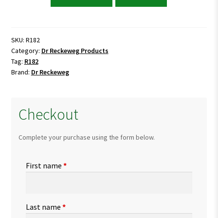
Reckeweg
R182
Stomatitis
Drops
SKU:
R182
Category:
Dr Reckeweg Products
quantity
Tag:
R182
Brand:
Dr Reckeweg
Checkout
Complete your purchase using the form below.
First name
*
Last name
*