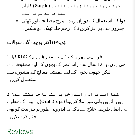
کلیاں (Gargle) کرتے ہوئے پینا زیادہ فائدہ
مند ثابت ہوتا ہے۔
دوا کے استعمال کے دوران زیادہ مرچ مصالحے اور کھٹی
چیزوں سے پرہیز کریں تاکہ زخم جلد ٹھیک ہو سکیں۔
اکثر پوچھے گئے سوالات (FAQs):
1. کیا R182 ڈراپس بچوں کے لیے محفوظ ہیں؟
جی ہاں، یہ 12 سال سے زائد عمر کے بچوں کے لیے محفوظ ہے،
لیکن چھوٹے بچوں کے لیے ہمیشہ معالج کے مشورے سے
استعمال کریں۔
2. کیا اسے براہِ راست زخم پر لگایا جا سکتا ہے؟
یہ پینے کے قطرے (Oral Drops) ہیں، انہیں پانی میں ملا کر پینا
ہی اصل طریقہ علاج ہے تاکہ یہ اندرونی طور پر تیزابیت کو بھی
ختم کر سکیں۔
Reviews