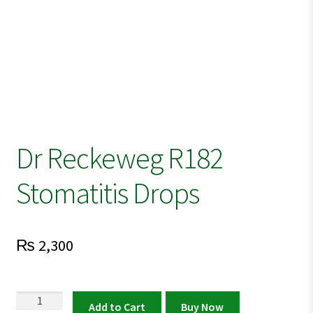
Dr Reckeweg R182
Stomatitis Drops
₨
2,300
Dr
Add to Cart
Buy Now