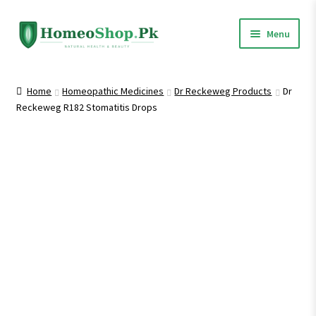
Skip
Skip
Menu
to
to
navigation
content
Home
Home
Homeopathic Medicines
Dr Reckeweg Products
Dr
Reckeweg R182 Stomatitis Drops
Shop All
Homeopathic Medicines