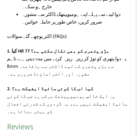
خارج ہو سکے۔
دوا لینے سے پہلے اپنے ہومیوپیتھک ڈاکٹر سے مشورہ
ضرور کریں، خاص طور پر حاملہ خواتین۔
اکثر پوچھے گئے سوالات (FAQs):
1. کیا HR 77 بڑی پتھری کو بھی نکال سکتی ہے؟
یہ دوا پتھری کو توڑ کر ریزہ ریزہ کرنے میں مدد دیتی ہے، تاہم
8mm سے بڑی پتھری کے لیے ڈاکٹر سے باقاعدہ
مشورہ اور الٹراساؤنڈ ضروری ہے۔
2. کیا اس کا کوئی سائیڈ ایفیکٹ ہے؟
یہ ایک خالص ہومیوپیتھک مرکب ہے جس کا کوئی
سائیڈ ایفیکٹ نہیں ہے، یہ گردوں کے قدرتی افعال
کو بہتر بناتا ہے۔
Reviews