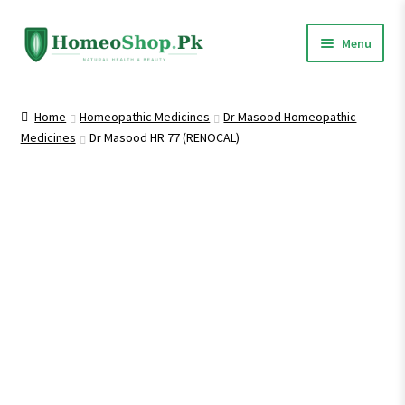
Skip
Skip
Menu
to
to
navigation
content
Home
Home
Homeopathic Medicines
Dr Masood Homeopathic
Medicines
Dr Masood HR 77 (RENOCAL)
Shop All
Expand
Homeopathic Medicines
child
menu