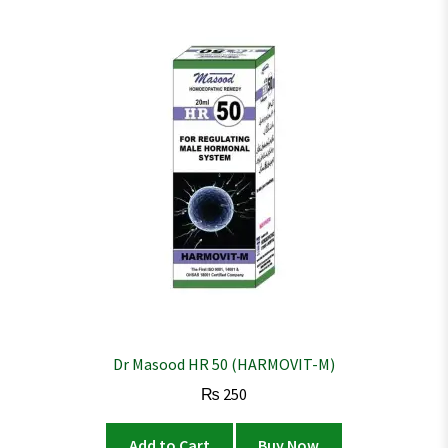
Dr Masood HR 50 (HARMOVIT-M)
₨
250
Add to Cart
Buy Now