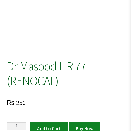
Dr Masood HR 77
(RENOCAL)
₨
250
Dr
Add to Cart
Buy Now