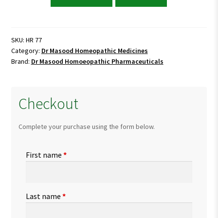
Masood
HR
77
(RENOCAL)
SKU:
HR 77
Category:
Dr Masood Homeopathic Medicines
quantity
Brand:
Dr Masood Homoeopathic Pharmaceuticals
Checkout
Complete your purchase using the form below.
First name
*
Last name
*