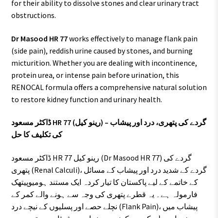
for their ability to dissolve stones and clear urinary tract
obstructions.
Dr Masood HR 77
works effectively to manage flank pain
(side pain), reddish urine caused by stones, and burning
micturition. Whether you are dealing with incontinence,
protein urea, or intense pain before urination, this
RENOCAL formula offers a comprehensive natural solution
to restore kidney function and urinary health.
ڈاکٹر مسعود HR 77 (رینو کیل) – گردے کی پتھری، درد اور پیشاب
کی تکلیف کا حل
ڈاکٹر مسعود HR 77 رینو کیل (Dr Masood HR 77) گردے کی
پتھری (Renal Calculi)، گردے کے شدید درد اور پیشاب کے مسائل
کے خاتمے کے لیے پاکستان کا تیار کردہ ایک مستند ہومیوپیتھک
فارمولہ ہے۔ یہ قطرے پتھری کی وجہ سے ہونے والے کمر کے
نچلے حصے اور پسلیوں کے نیچے درد (Flank Pain)، پیشاب میں