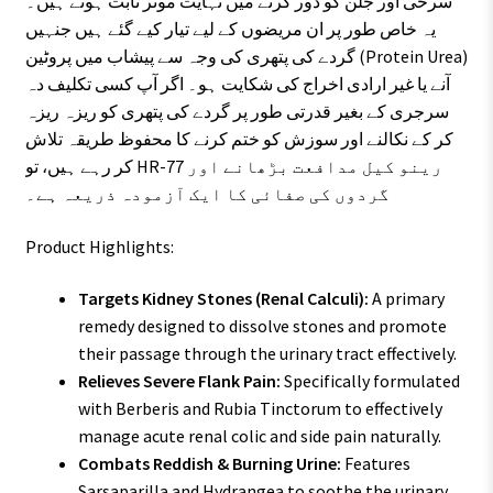
سرخی اور جلن کو دور کرنے میں نہایت موثر ثابت ہوتے ہیں۔
یہ خاص طور پر ان مریضوں کے لیے تیار کیے گئے ہیں جنہیں
گردے کی پتھری کی وجہ سے پیشاب میں پروٹین (Protein Urea)
آنے یا غیر ارادی اخراج کی شکایت ہو۔ اگر آپ کسی تکلیف دہ
سرجری کے بغیر قدرتی طور پر گردے کی پتھری کو ریزہ ریزہ
کر کے نکالنے اور سوزش کو ختم کرنے کا محفوظ طریقہ تلاش
کر رہے ہیں، تو HR-77 رینو کیل مدافعت بڑھانے اور
گردوں کی صفائی کا ایک آزمودہ ذریعہ ہے۔
Product Highlights:
Targets Kidney Stones (Renal Calculi):
A primary
remedy designed to dissolve stones and promote
their passage through the urinary tract effectively.
Relieves Severe Flank Pain:
Specifically formulated
with Berberis and Rubia Tinctorum to effectively
manage acute renal colic and side pain naturally.
Combats Reddish & Burning Urine:
Features
Sarsaparilla and Hydrangea to soothe the urinary