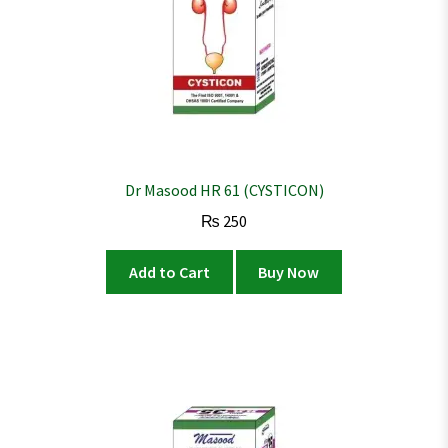
Dr Masood HR 61 (CYSTICON)
₨
250
Add to Cart
Buy Now