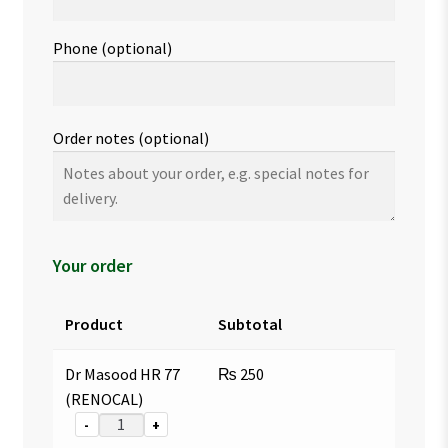
Phone
(optional)
Order notes
(optional)
Your order
Product
Subtotal
Dr Masood HR 77
₨
250
(RENOCAL)
-
+