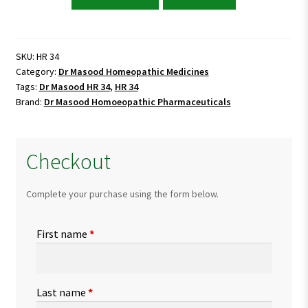
Masood
HR
34
(HERBUSTHINE)
SKU:
HR 34
Category:
Dr Masood Homeopathic Medicines
quantity
Tags:
Dr Masood HR 34
,
HR 34
Brand:
Dr Masood Homoeopathic Pharmaceuticals
Checkout
Complete your purchase using the form below.
First name
*
Last name
*