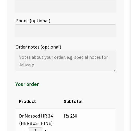
Phone
(optional)
Order notes
(optional)
Your order
Product
Subtotal
Dr Masood HR 34
₨
250
(HERBUSTHINE)
-
+