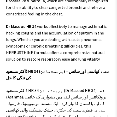
Drosera Rotundifolia
, which are traditionally recognized
for their ability to clear congested bronchi and relieve a
constricted feeling in the chest.
Dr Masood HR 34
works effectively to manage asthmatic
hacking coughs and the accumulation of sputum in the
lungs. Whether you are dealing with acute pneumonia
symptoms or chronic breathing difficulties, this
HERBUSTHINE formula offers a comprehensive natural
solution to restore respiratory ease and lung vitality.
ڈاکٹر مسعود HR 34 (ہربستھائن) – دمہ، کھانسی اور سانس
کی تنگی کا حل
ڈاکٹر مسعود HR 34 ہربستھائن (Dr Masood HR 34) دمے
(Asthma)، برونکائٹس اور سانس لینے میں دشواری کے خاتمے
کے لیے پاکستان کا تیار کردہ ایک مستند ہومیوپیتھک فارمولہ
ہے۔ یہ قطرے سینے کی جکڑن، خشک دھسکنے والی کھانسی
(Hacking Cough) اور پھیپھڑوں میں بلغم کے جماؤ کو دور کرنے