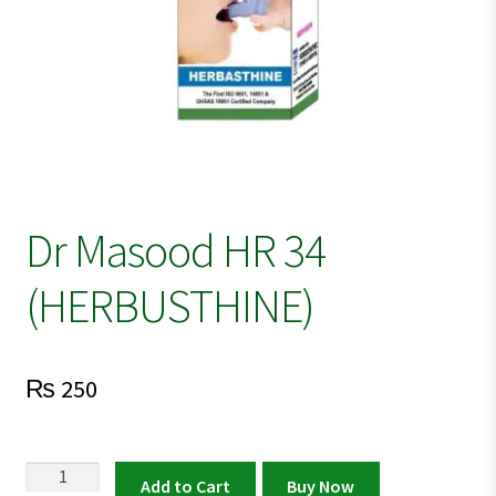
Dr Masood HR 34
(HERBUSTHINE)
₨
250
Dr
Add to Cart
Buy Now