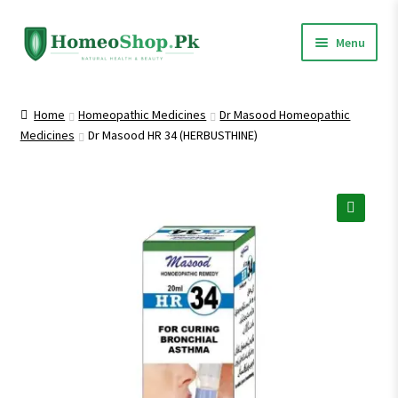
Skip
Skip
Menu
to
to
navigation
content
Home
Home
Homeopathic Medicines
Dr Masood Homeopathic
Medicines
Dr Masood HR 34 (HERBUSTHINE)
Shop All
Homeopathic Medicines
🔍