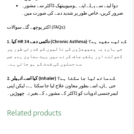
دوا لینے سے پہلے اپنے ہومیوپیتھک ڈاکٹر سے مشورہ
ضرور کریں، خاص طور پر شدید دمے کی صورت میں۔
اکثر پوچھے گئے سوالات (FAQs):
1. کیا HR 34 دائمی دمے (Chronic Asthma) کے لیے مفید ہے؟
جی ہاں، یہ پھیپھڑوں کی نالیوں کو قدرتی طور پر
کھولنے اور بلغم صاف کرنے میں بہت معاون ہے، جس
سے حملوں کی شدت کم ہو جاتی ہے۔
2. کیا اسے انہیلر (Inhaler) کے ساتھ لیا جا سکتا ہے؟
جی ہاں، اسے بطور معاون علاج لیا جا سکتا ہے، لیکن اپنی
ایمرجنسی ادویات کو ڈاکٹر کے مشورے کے بغیر نہ چھوڑیں۔
Related products