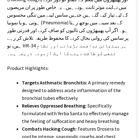
میں نہایت موثر ثابت ہوتے ہیں۔ یہ خاص طور پر ان مریضوں
کے لیے تیار کیے گئے ہیں جنہیں سانس لینے میں تنگی محسوس
ہوتی ہو یا نمونیا (Pneumonia) کے بعد سینے میں بوجھ رہتا
ہو۔ اگر آپ پھیپھڑوں کی نالیوں کو صاف کرنے اور قدرتی طور
پر سانس کی روانی بحال کرنے کا محفوظ طریقہ تلاش کر رہے
ہیں، تو HR-34 ہربستھائن مدافعت بڑھانے اور نظامِ
تنفس کو طاقت دینے کا ایک آزمودہ ذریعہ ہے۔
Product Highlights:
Targets Asthmatic Bronchitis:
A primary remedy
designed to address acute inflammation of the
bronchial tubes effectively.
Relieves Oppressed Breathing:
Specifically
formulated with Yerba Santa to effectively manage
the feeling of suffocation and heavy breathing.
Combats Hacking Cough:
Features Drosera to
soothe intense, spasmodic coughs and chest