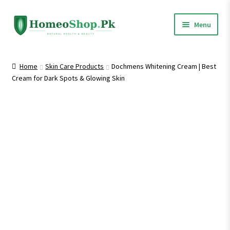
Skip
Skip
Menu
to
to
navigation
content
Home
Home
Skin Care Products
Dochmens Whitening Cream | Best
Cream for Dark Spots & Glowing Skin
Shop All
Expand
Homeopathic Medicines
child
menu