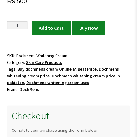
₨
500
Dochmens
Add to Cart
Buy Now
Whitening
Cream
|
Best
SKU:
Dochmens Whitening Cream
Category:
Skin Care Products
Cream
Tags:
Buy dochmens cream Online at Best Price
,
Dochmens
for
whitening cream price
,
Dochmens whitening cream price in
Dark
pakistan
,
Dochmens whitening cream uses
Spots
Brand:
DochMens
&
Glowing
Skin
Checkout
quantity
Complete your purchase using the form below.