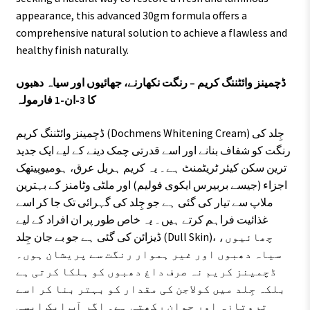
appearance, this advanced 30gm formula offers a
comprehensive natural solution to achieve a flawless and
healthy finish naturally.
ڈچمینز وائٹننگ کریم – رنگت نکھارنے، جھائیوں اور سیاہ دھبوں
کا 3-ان-1 فارمولہ
ڈچمینز وائٹننگ کریم (Dochmens Whitening Cream) جِلد کی
رنگت کو شفاف بنانے اور اسے قدرتی چمک دینے کے لیے ایک جدید
ترین سکن کیئر ٹریٹمنٹ ہے۔ یہ کریم ہربل عرق، ہومیوپیتھک
اجزاء (جیسے بربیرس ایکوی فولیم) اور ملٹی وٹامنز کے بہترین
ملاپ سے تیار کی گئی ہے جو جِلد کی گہرائی تک جا کر اسے
غذائیت فراہم کرتے ہیں۔ یہ خاص طور پر ان افراد کے لیے
ڈیزائن کی گئی ہے جو بے جان جِلد (Dull Skin)، چھائیوں،
سیاہ دھبوں اور غیر ہموار رنگت سے پریشان ہوں۔
ڈچمینز کریم نہ صرف داغ دھبوں کو ہلکا کرتی ہے
بلکہ جِلد میں کولاجن کی مقدار کو بہتر بنا کر اسے
تروتازہ اور جوان رکھتی ہے۔ اگر آپ ایک ایسی