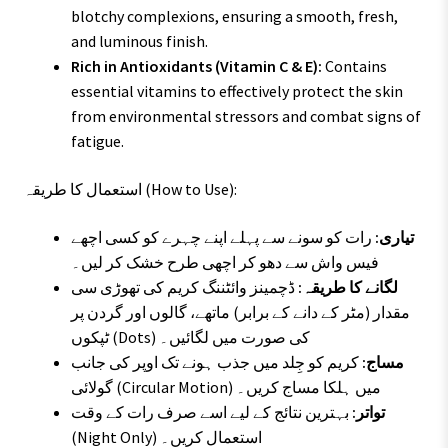
blotchy complexions, ensuring a smooth, fresh,
and luminous finish.
Rich in Antioxidants (Vitamin C & E):
Contains
essential vitamins to effectively protect the skin
from environmental stressors and combat signs of
fatigue.
استعمال کا طریقہ (How to Use):
تیاری:
رات کو سونے سے پہلے اپنے چہرے کو کسی اچھے
فیس واش سے دھو کر اچھی طرح خشک کر لیں۔
لگانے کا طریقہ:
ڈچمینز وائٹننگ کریم کی تھوڑی سی
مقدار (مٹر کے دانے کے برابر) ماتھے، گالوں اور گردن پر
ٹپکوں (Dots) کی صورت میں لگائیں۔
مساج:
کریم کو جِلد میں جذب ہونے تک اوپر کی جانب
گولائی (Circular Motion) میں ہلکا مساج کریں۔
تواتر:
بہترین نتائج کے لیے اسے صرف رات کے وقت
(Night Only) استعمال کریں۔