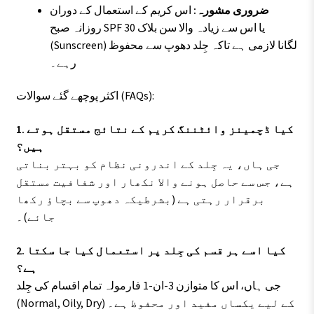
ضروری مشورہ:
اس کریم کے استعمال کے دوران
روزانہ صبح SPF 30 یا اس سے زیادہ والا سن بلاک
(Sunscreen) لگانا لازمی ہے تاکہ جِلد دھوپ سے محفوظ
رہے۔
اکثر پوچھے گئے سوالات (FAQs):
1. کیا ڈچمینز وائٹننگ کریم کے نتائج مستقل ہوتے
ہیں؟
جی ہاں، یہ جِلد کے اندرونی نظام کو بہتر بناتی
ہے، جس سے حاصل ہونے والا نکھار اور شفافیت مستقل
برقرار رہتی ہے (بشرطیکہ دھوپ سے بچاؤ رکھا
جائے)۔
2. کیا اسے ہر قسم کی جِلد پر استعمال کیا جا سکتا
ہے؟
جی ہاں، اس کا متوازن 3-ان-1 فارمولہ تمام اقسام کی جِلد
(Normal, Oily, Dry) کے لیے یکساں مفید اور محفوظ ہے۔