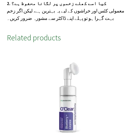
2. کیا اسے کھلے زخموں پر لگانا محفوظ ہے؟
معمولی کٹس اور خراشوں کے لیے یہ بہترین ہے، لیکن اگر زخم
بہت گہرا ہو تو پہلے اپنے ڈاکٹر سے مشورہ ضرور کریں۔
Related products