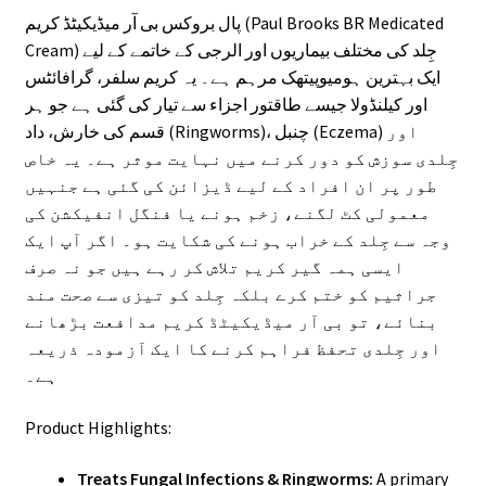
پال بروکس بی آر میڈیکیٹڈ کریم (Paul Brooks BR Medicated
Cream) جِلد کی مختلف بیماریوں اور الرجی کے خاتمے کے لیے
ایک بہترین ہومیوپیتھک مرہم ہے۔ یہ کریم سلفر، گرافائٹس
اور کیلنڈولا جیسے طاقتور اجزاء سے تیار کی گئی ہے جو ہر
قسم کی خارش، داد (Ringworms)، چنبل (Eczema) اور
جِلدی سوزش کو دور کرنے میں نہایت موثر ہے۔ یہ خاص
طور پر ان افراد کے لیے ڈیزائن کی گئی ہے جنہیں
معمولی کٹ لگنے، زخم ہونے یا فنگل انفیکشن کی
وجہ سے جِلد کے خراب ہونے کی شکایت ہو۔ اگر آپ ایک
ایسی ہمہ گیر کریم تلاش کر رہے ہیں جو نہ صرف
جراثیم کو ختم کرے بلکہ جِلد کو تیزی سے صحت مند
بنائے، تو بی آر میڈیکیٹڈ کریم مدافعت بڑھانے
اور جِلدی تحفظ فراہم کرنے کا ایک آزمودہ ذریعہ
ہے۔
Product Highlights:
Treats Fungal Infections & Ringworms:
A primary