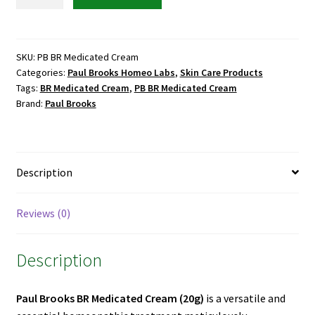
Brooks
BR
Medicated
Cream
SKU:
PB BR Medicated Cream
Categories:
Paul Brooks Homeo Labs
,
Skin Care Products
20g
Tags:
BR Medicated Cream
,
PB BR Medicated Cream
quantity
Brand:
Paul Brooks
Description
Reviews (0)
Description
Paul Brooks BR Medicated Cream
(20g)
is a versatile and