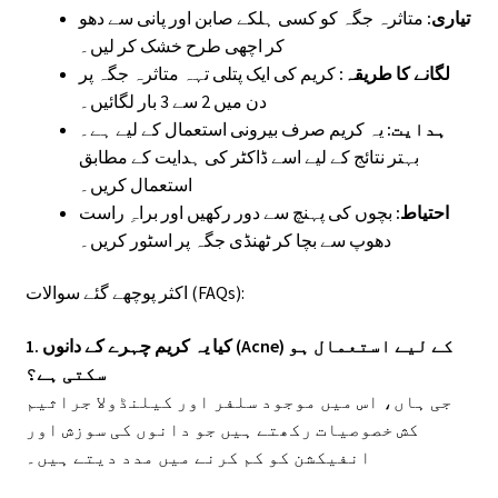
تیاری:
متاثرہ جگہ کو کسی ہلکے صابن اور پانی سے دھو
کر اچھی طرح خشک کر لیں۔
لگانے کا طریقہ:
کریم کی ایک پتلی تہہ متاثرہ جگہ پر
دن میں 2 سے 3 بار لگائیں۔
ہدایت:
یہ کریم صرف بیرونی استعمال کے لیے ہے۔
بہتر نتائج کے لیے اسے ڈاکٹر کی ہدایت کے مطابق
استعمال کریں۔
احتیاط:
بچوں کی پہنچ سے دور رکھیں اور براہِ راست
دھوپ سے بچا کر ٹھنڈی جگہ پر اسٹور کریں۔
اکثر پوچھے گئے سوالات (FAQs):
1. کیا یہ کریم چہرے کے دانوں (Acne) کے لیے استعمال ہو
سکتی ہے؟
جی ہاں، اس میں موجود سلفر اور کیلنڈولا جراثیم
کش خصوصیات رکھتے ہیں جو دانوں کی سوزش اور
انفیکشن کو کم کرنے میں مدد دیتے ہیں۔