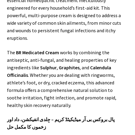
essential homeopathic treatment meticulously
engineered for every household’s first-aid kit. This
powerful, multi-purpose cream is designed to address a
wide variety of common skin ailments, from minor cuts
and wounds to persistent fungal infections and itchy
eruptions.
The
BR Medicated Cream
works by combining the
antiseptic, anti-fungal, and healing properties of key
ingredients like
Sulphur
,
Graphites
, and
Calendula
Officinalis
. Whether you are dealing with ringworms,
athlete’s foot, or dry, cracked eczema, this advanced
formula offers a comprehensive natural solution to
soothe irritation, fight infection, and promote rapid,
healthy skin recovery naturally.
پال بروکس بی آر میڈیکیٹڈ کریم – جِلدی انفیکشن، داد اور
زخموں کا مکمل حل