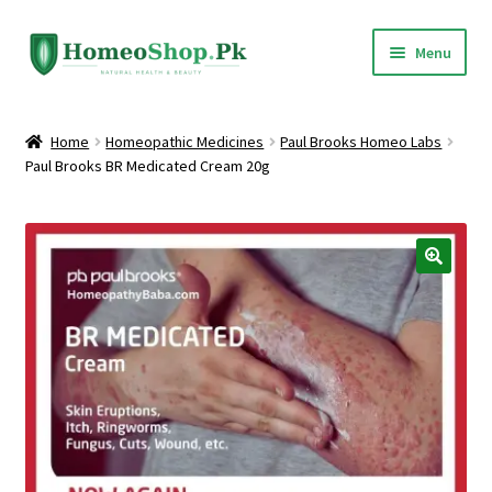
Skip
Skip
Menu
to
to
navigation
content
Home
Home
Homeopathic Medicines
Paul Brooks Homeo Labs
Paul Brooks BR Medicated Cream 20g
Shop All
Expand
Homeopathic Medicines
child
menu