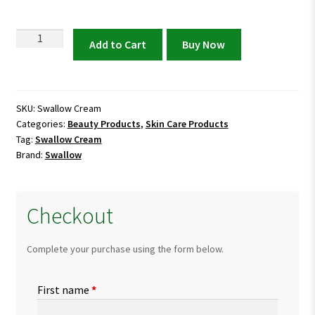
Swallow
Add to Cart
Buy Now
Cream
|
Best
Herbal
SKU:
Swallow Cream
Categories:
Beauty Products
,
Skin Care Products
Cream
Tag:
Swallow Cream
for
Brand:
Swallow
Dark
Spots
&
Checkout
Wrinkles
quantity
Complete your purchase using the form below.
First name
*