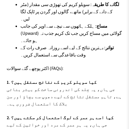
لگانے کا طریقہ:
سویلو کریم کی تھوڑی سی مقدار (مٹر
کے دانے کے برابر) ماتھے، گالوں اور گردن پر ٹاپک لگا
لیں۔
مساج:
ہلکے ہاتھوں سے نیچے سے اوپر کی جانب
(Upward) گولائی میں مساج کریں جب تک کریم جذب نہ
ہو جائے۔
تواتر:
بہترین نتائج کے لیے اسے روزانہ صرف رات کے
وقت باقاعدگی سے استعمال کریں۔
اکثر پوچھے گئے سوالات (FAQs):
1. کیا سویلو کریم کے نتائج مستقل ہیں؟
جی ہاں، یہ جِلد کی اندرونی ساخت کو بہتر بناتی
ہے، تاہم مستقل نتائج کے لیے دھوپ سے بچاؤ اور سن
بلاک کا استعمال ضروری ہے۔
2. کیا اسے ہر عمر کے لوگ استعمال کر سکتے ہیں؟
جی ہاں، یہ ہر عمر کے مرد اور خواتین کے لیے