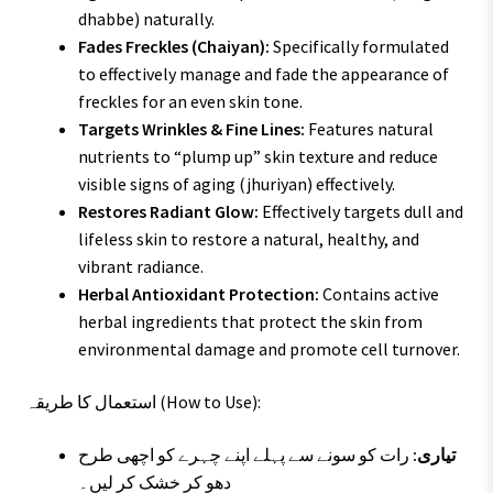
dhabbe) naturally.
Fades Freckles (Chaiyan):
Specifically formulated
to effectively manage and fade the appearance of
freckles for an even skin tone.
Targets Wrinkles & Fine Lines:
Features natural
nutrients to “plump up” skin texture and reduce
visible signs of aging (jhuriyan) effectively.
Restores Radiant Glow:
Effectively targets dull and
lifeless skin to restore a natural, healthy, and
vibrant radiance.
Herbal Antioxidant Protection:
Contains active
herbal ingredients that protect the skin from
environmental damage and promote cell turnover.
استعمال کا طریقہ (How to Use):
تیاری:
رات کو سونے سے پہلے اپنے چہرے کو اچھی طرح
دھو کر خشک کر لیں۔