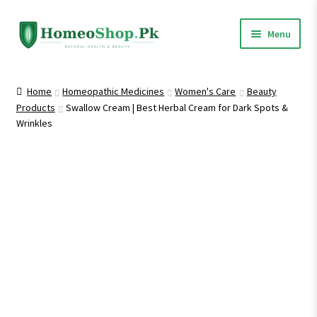
Skip
Skip
Menu
to
to
navigation
content
Home
Home
Homeopathic Medicines
Women's Care
Beauty
Products
Swallow Cream | Best Herbal Cream for Dark Spots &
Shop All
Wrinkles
Expand
Homeopathic Medicines
child
menu