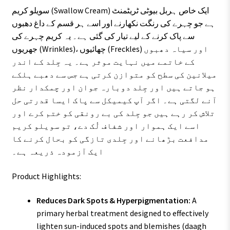
سویلو کریم (Swallow Cream) ایک خاص ہربل بیوٹی ٹریٹمنٹ
ہے جو چہرے کی رنگت نکھارنے اور اسے ہر قسم کے داغ دھبوں
سے پاک کرنے کے لیے تیار کی گئی ہے۔ یہ کریم چہرے کی
جھریوں (Wrinkles)، چھائیوں (Freckles) اور سیاہ دھبوں
کے خاتمے میں نہایت موثر ہے۔ یہ جِلد کے اندر
میلانین کی سطح کو متوازن کرتی ہے جس سے دھبے ہلکے
ہو جاتے ہیں اور جِلد دوبارہ جوان اور چمکدار نظر
آنے لگتی ہے۔ اگر آپ کیمیکل سے پاک ایسا قدرتی حل
تلاش کر رہے ہیں جو جِلد کی بے رونقی کو ختم کرے اور
اسے ایک ہموار اور شفاف لُک دے، تو سویلو کریم
مدافعت بڑھانے اور جِلدی تازگی کو بحال کرنے کا
ایک آزمودہ ذریعہ ہے۔
Product Highlights:
Reduces Dark Spots & Hyperpigmentation:
A
primary herbal treatment designed to effectively
lighten sun-induced spots and blemishes (daagh