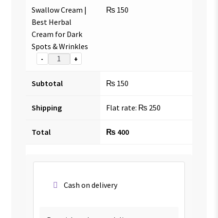
Swallow Cream |
₨
150
Best Herbal
Cream for Dark
Spots & Wrinkles
-
+
Subtotal
₨
150
Shipping
Flat rate:
₨
250
Total
₨
400
Cash on delivery