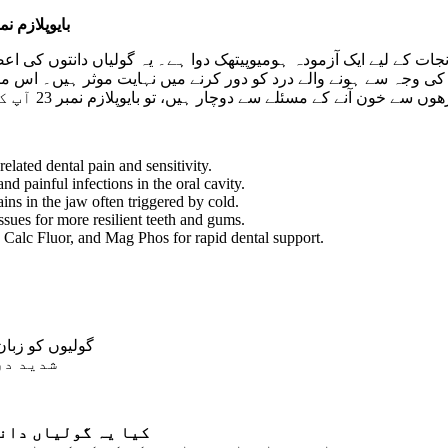
بایوپلازم نمبر 23 – دانتوں کے درد، مسوڑھوں کی سوزش اور سی
(Neuralgia) دوچار ہیں، تو بایوپلازم نمبر 23 آپ کی دانتوں کی صحت بحالی کا بہترین ذریعہ ہے۔
elated dental pain and sensitivity.
nd painful infections in the oral cavity.
ns in the jaw often triggered by cold.
ssues for more resilient teeth and gums.
Calc Fluor, and Mag Phos for rapid dental support.
گولیوں کو زبا
شدید در
کیا یہ گولیاں دانت