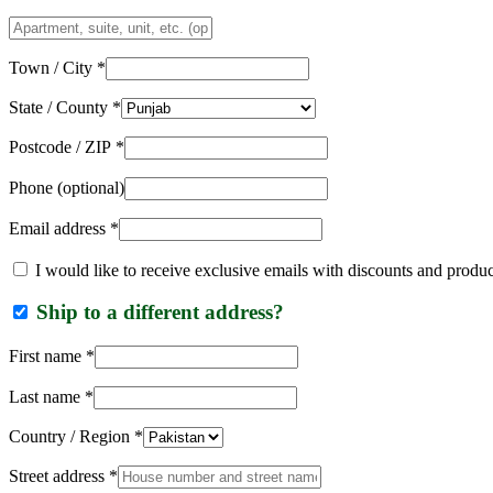
Apartment,
suite,
unit,
Town / City
*
etc.
(optional)
State / County
*
Postcode / ZIP
*
Phone
(optional)
Email address
*
I would like to receive exclusive emails with discounts and produ
Ship to a different address?
First name
*
Last name
*
Country / Region
*
Street address
*