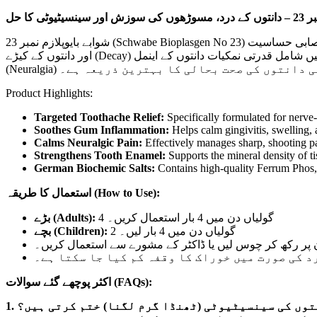
نسیٹیوٹی کا حل
شوابے بایوپلازم نمبر 23 (Schwabe Bioplasgen No 23) دانتوں کی تکلیف اور درد سے نجات کے لیے ایک آزمودہ ہومیوپیتھک دوا ہے۔ یہ گولیاں دانتوں کی اعصابی حساسیت (Sensitivity)، مسوڑھوں کی سوجن
اور دانتوں کے کیڑے (Decay) کی وجہ سے ہونے والے درد کو دور کرنے میں نہایت موثر ہیں۔ اس میں شامل قدرتی نمکیات دانتوں کے اینمل (Enamel) کو مضبوط بناتے ہیں اور جبڑے میں ہونے والے اعصابی درد
Product Highlights:
Targeted Toothache Relief:
Specifically formulated for nerve-r
Soothes Gum Inflammation:
Helps calm gingivitis, swelling, a
Calms Neuralgic Pain:
Effectively manages sharp, shooting pai
Strengthens Tooth Enamel:
Supports the mineral density of ti
German Biochemic Salts:
Contains high-quality Ferrum Phos, 
استعمال کا طریقہ (How to Use):
4 گولیاں دن میں 4 بار استعمال کریں۔
بڑے (Adults):
2 گولیاں دن میں 4 بار لیں۔
بچے (Children):
ن پر رکھ کر چوس لیں یا ڈاکٹر کے مشورے سے استعمال کریں۔
د کی صورت میں خوراک کا وقفہ کم کیا جا سکتا ہے۔
اکثر پوچھے گئے سوالات (FAQs):
1. وں کی سینسیٹیوٹی (ٹھنڈا گرم لگنا) ختم کرتی ہیں؟