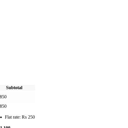
Subtotal
850
850
Flat rate:
₨
250
1,100