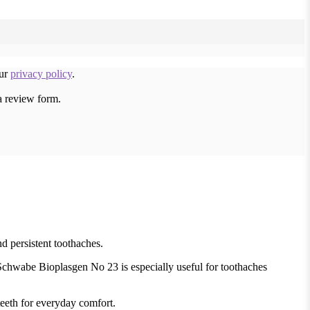
our
privacy policy
.
a review form.
d persistent toothaches.
. Schwabe Bioplasgen No 23 is especially useful for toothaches
teeth for everyday comfort.