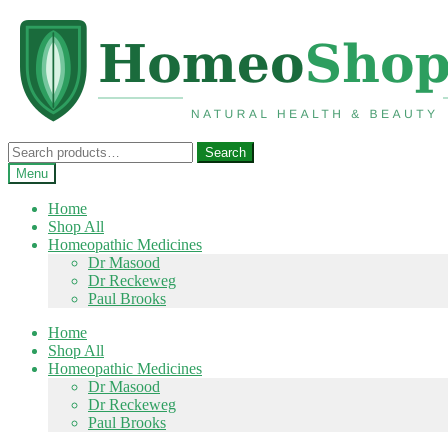
Skip
Skip
to
to
navigation
content
Search
Search
for:
Menu
Home
Shop All
Homeopathic Medicines
Dr Masood
Dr Reckeweg
Paul Brooks
Home
Shop All
Homeopathic Medicines
Dr Masood
Dr Reckeweg
Paul Brooks