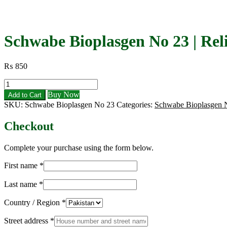
Schwabe Bioplasgen No 23 | Rel
₨
850
Schwabe
Bioplasgen
Buy Now
Add to Cart
No
SKU:
Schwabe Bioplasgen No 23
Categories:
Schwabe Bioplasgen 
23
|
Checkout
Relief
for
Sensitive
Complete your purchase using the form below.
Teeth
&
First name
*
Gums
quantity
Last name
*
Country / Region
*
Street address
*