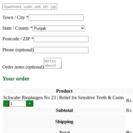
Apartment,
suite,
unit,
Town / City
*
etc.
(optional)
State / County
*
Postcode / ZIP
*
Phone
(optional)
Order notes
(optional)
Your order
Product
Schwabe Bioplasgen No 23 | Relief for Sensitive Teeth & Gums
₨
-
+
Subtotal
₨
Shipping
Total
₨