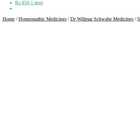
₨
850
1 item
Home
/
Homeopathic Medicines
/
Dr Willmar Schwabe Medicines
/
S