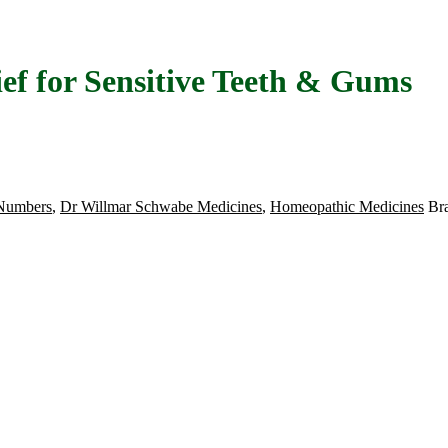
ief for Sensitive Teeth & Gums
Numbers
,
Dr Willmar Schwabe Medicines
,
Homeopathic Medicines
Br