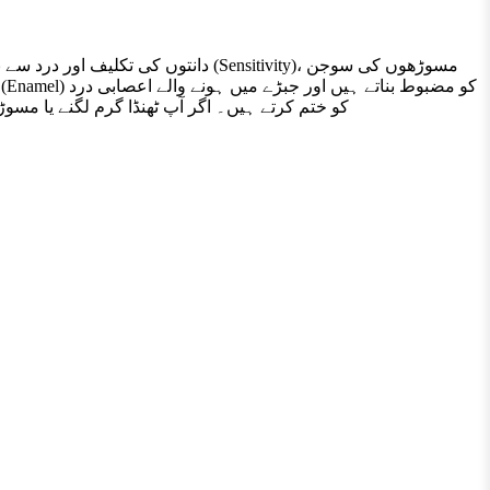
کو ختم کرتے ہیں۔ اگر آپ ٹھنڈا گرم لگنے یا مسوڑھوں سے خون آنے کے مسئلے سے 