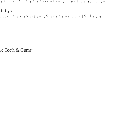
جی ہاں، یہ اعصابی حساسیت کو کم کر کے دانتو
کیا اس
جی بالکل، یہ مسوڑھوں کی سوزش کو کم کرتی ہے
tive Teeth & Gums”