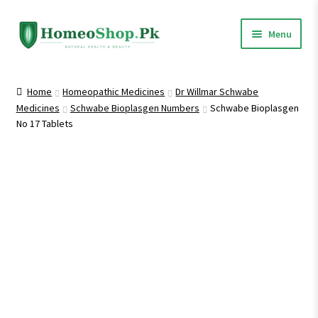
Skip
Skip
Menu
to
to
navigation
content
Home
Home
Homeopathic Medicines
Dr Willmar Schwabe
Medicines
Schwabe Bioplasgen Numbers
Schwabe Bioplasgen
Shop All
No 17 Tablets
Expand
Homeopathic Medicines
child
menu