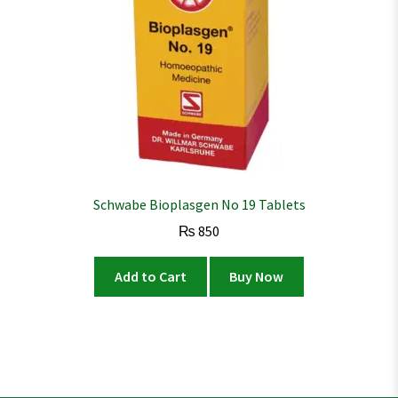
Schwabe Bioplasgen No 19 Tablets
₨
850
Add to Cart
Buy Now