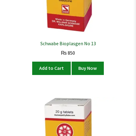
Schwabe Bioplasgen No 13
₨
850
Add to Cart
Buy Now