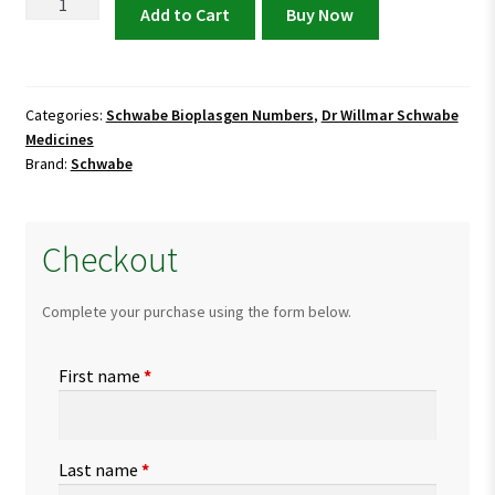
Schwabe
Add to Cart
Buy Now
Bioplasgen
No
17
Tablets
Categories:
Schwabe Bioplasgen Numbers
,
Dr Willmar Schwabe
Medicines
quantity
Brand:
Schwabe
Checkout
Complete your purchase using the form below.
First name
*
Last name
*