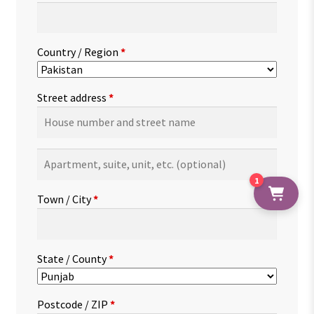
Country / Region
*
Street address
*
Apartment,
suite,
1
unit,
Town / City
*
etc.
(optional)
State / County
*
Postcode / ZIP
*