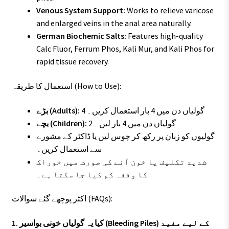
Venous System Support:
Works to relieve varicose
and enlarged veins in the anal area naturally.
German Biochemic Salts:
Features high-quality
Calc Fluor, Ferrum Phos, Kali Mur, and Kali Phos for
rapid tissue recovery.
استعمال کا طریقہ (How to Use):
4 گولیاں دن میں 4 بار استعمال کریں۔
بڑے (Adults):
2 گولیاں دن میں 4 بار لیں۔
بچے (Children):
گولیوں کو زبان پر رکھ کر چوس لیں یا ڈاکٹر کے مشورے
سے استعمال کریں۔
شدید تکلیف یا خون آنے کی صورت میں خوراک
کا وقفہ کم کیا جا سکتا ہے۔
اکثر پوچھے گئے سوالات (FAQs):
1. کیا یہ گولیاں خونی بواسیر (Bleeding Piles) کے لیے مفید