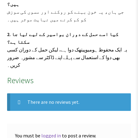
ہیں؟
جی ہاں، یہ خون بہنے کو روکنے اور مسوں کی سوزش
کو کم کرنے میں نہایت موثر ہیں۔
2. کیا اسے حمل کے دوران بواسیر کے لیے لیا جا
سکتا ہے؟
یہ ایک محفوظ ہومیوپیتھک دوا ہے، لیکن حمل کے دوران کسی
بھی دوا کے استعمال سے پہلے اپنے ڈاکٹر سے مشورہ ضرور
کریں۔
Reviews
There are no reviews yet.
You must be
logged in
to post a review.