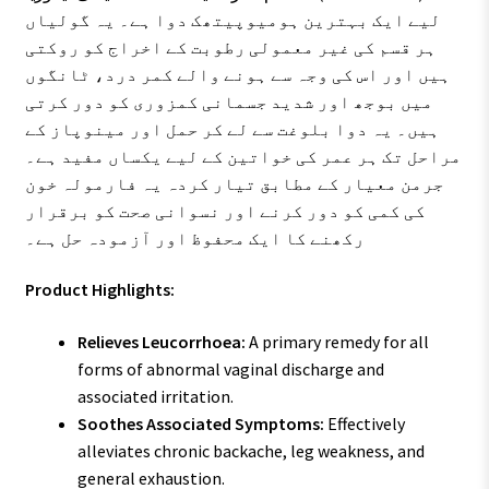
لیے ایک بہترین ہومیوپیتھک دوا ہے۔ یہ گولیاں
ہر قسم کی غیر معمولی رطوبت کے اخراج کو روکتی
ہیں اور اس کی وجہ سے ہونے والے کمر درد، ٹانگوں
میں بوجھ اور شدید جسمانی کمزوری کو دور کرتی
ہیں۔ یہ دوا بلوغت سے لے کر حمل اور مینوپاز کے
مراحل تک ہر عمر کی خواتین کے لیے یکساں مفید ہے۔
جرمن معیار کے مطابق تیار کردہ یہ فارمولہ خون
کی کمی کو دور کرنے اور نسوانی صحت کو برقرار
رکھنے کا ایک محفوظ اور آزمودہ حل ہے۔
Product Highlights:
Relieves Leucorrhoea:
A primary remedy for all
forms of abnormal vaginal discharge and
associated irritation.
Soothes Associated Symptoms:
Effectively
alleviates chronic backache, leg weakness, and
general exhaustion.