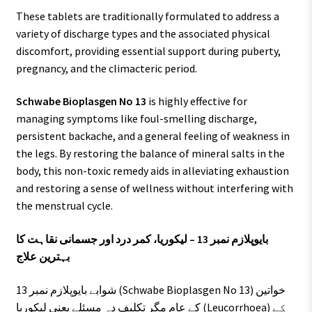
These tablets are traditionally formulated to address a
variety of discharge types and the associated physical
discomfort, providing essential support during puberty,
pregnancy, and the climacteric period.
Schwabe Bioplasgen No 13
is highly effective for
managing symptoms like foul-smelling discharge,
persistent backache, and a general feeling of weakness in
the legs. By restoring the balance of mineral salts in the
body, this non-toxic remedy aids in alleviating exhaustion
and restoring a sense of wellness without interfering with
the menstrual cycle.
بایوپلازم نمبر 13 – لیکوریا، کمر درد اور جسمانی نقاہت کا
بہترین علاج
شوابے بایوپلازم نمبر 13 (Schwabe Bioplasgen No 13) خواتین
کے عام مگر تکلیف دہ مسئلے یعنی لیکوریا (Leucorrhoea) کے