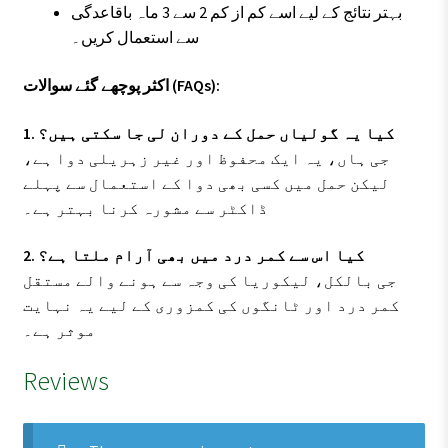
بہتر نتائج کے لیے اسے کم از کم 2 سے 3 ماہ باقاعدگی
سے استعمال کریں۔
اکثر پوچھے گئے سوالات (FAQs):
1. کیا یہ گولیاں حمل کے دوران لی جا سکتی ہیں؟
جی ہاں، یہ ایک محفوظ اور غیر زہریلی دوا ہے،
لیکن حمل میں کسی بھی دوا کے استعمال سے پہلے
ڈاکٹر سے مشورہ کرنا بہتر ہے۔
2. کیا اس سے کمر درد میں بھی آرام ملتا ہے؟
جی بالکل، لیکوریا کی وجہ سے ہونے والے مستقل
کمر درد اور ٹانگوں کی کمزوری کے لیے یہ نہایت
موثر ہے۔
Reviews