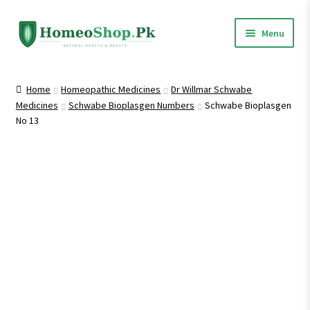
Skip
Skip
Menu
to
to
navigation
content
Home
Home
Homeopathic Medicines
Dr Willmar Schwabe
Medicines
Schwabe Bioplasgen Numbers
Schwabe Bioplasgen
Shop All
No 13
Expand
Homeopathic Medicines
child
menu