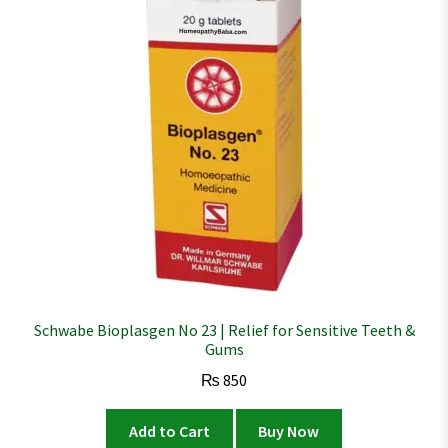
Schwabe Bioplasgen No 23 | Relief for Sensitive Teeth &
Gums
₨
850
Add to Cart
Buy Now