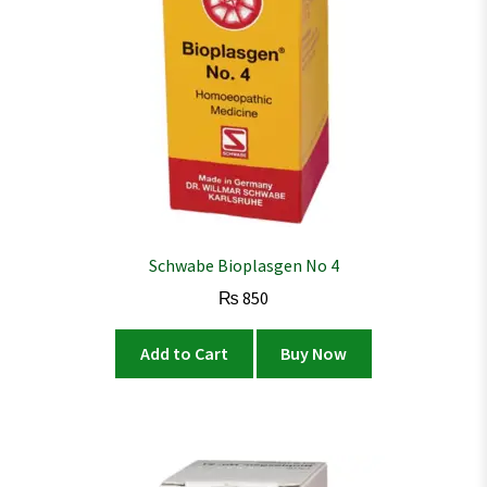
Schwabe Bioplasgen No 4
₨
850
Add to Cart
Buy Now