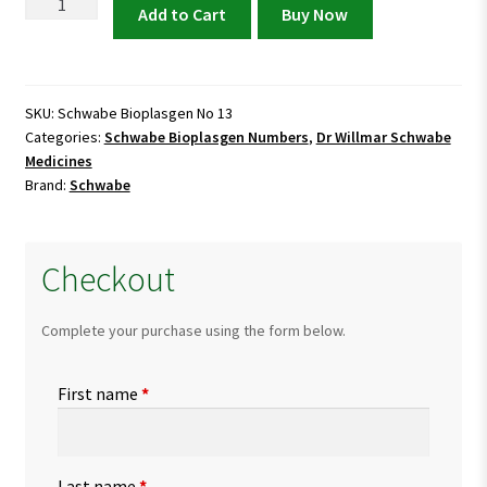
Schwabe
Add to Cart
Buy Now
Bioplasgen
No
13
quantity
SKU:
Schwabe Bioplasgen No 13
Categories:
Schwabe Bioplasgen Numbers
,
Dr Willmar Schwabe
Medicines
Brand:
Schwabe
Checkout
Complete your purchase using the form below.
First name
*
Last name
*