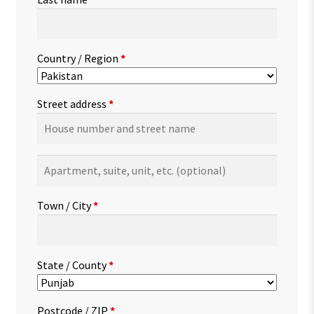
Country / Region
*
Street address
*
Apartment,
suite,
unit,
Town / City
*
etc.
(optional)
State / County
*
Postcode / ZIP
*