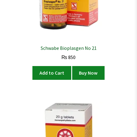
Schwabe Bioplasgen No 21
₨
850
Add to Cart
Buy Now