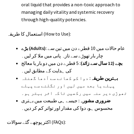
oral liquid that provides a non-toxic approach to
managing daily vitality and systemic recovery
through high-quality potencies.
استعمال کا طریقہ (How to Use):
عام حالات میں 10 قطرے دن میں تین سے
بڑے (Adults):
چار بار تھوڑے سے تازہ پانی میں ملا کر لیں۔
بچے (12 سال سے زائد):
5 قطرے دن میں دو بار یا معالج
کی ہدایت کے مطابق لیں۔
بہترین طریقہ:
دوا کو کھانے سے آدھا گھنٹہ
پہلے یا بعد میں لیں اور نگلنے سے پہلے
تھوڑی دیر منہ میں رکھیں تاکہ اثر بہتر ہو۔
ضروری مشورہ:
جیسے ہی طبیعت میں بہتری
محسوس ہو، دوا کی مقدار اور تواتر کم کر دیں۔
اکثر پوچھے گئے سوالات (FAQs):