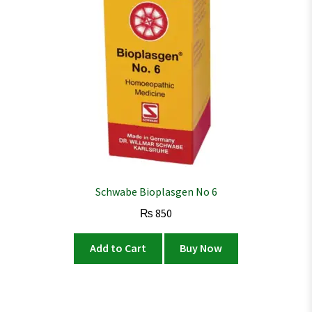
Schwabe Bioplasgen No 6
₨
850
Add to Cart
Buy Now