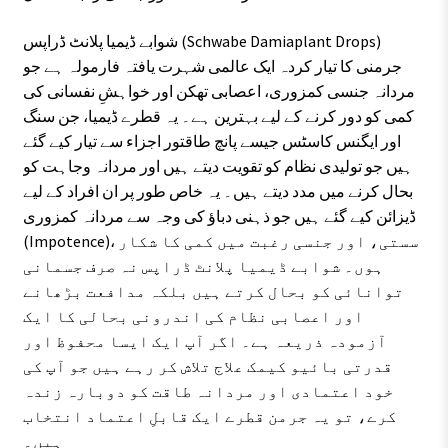
شوابے ڈیمیا پلانٹ ڈراپس (Schwabe Damiaplant Drops)
جرمنی کا تیار کردہ ایک عالمی شہرت یافتہ فارمولہ ہے جو
مردانہ جنسی کمزوری، اعصابی تھکن اور خواہشِ نفسانی کی
کمی کو دور کرنے کے لیے بہترین ہے۔ یہ قطرے ڈیمیا، جن سنگ
اور ایگنس کاسٹس جیسے پانچ طاقتور اجزاء سے تیار کیے گئے
ہیں جو تولیدی نظام کو تقویت دیتے ہیں اور مردانہ وجاہت کو
بحال کرنے میں مدد دیتے ہیں۔ یہ خاص طور پر ان افراد کے لیے
ڈیزائن کیے گئے ہیں جو ذہنی دباؤ کی وجہ سے مردانہ کمزوری
(Impotence)، سستی، اور جنسی رغبت میں کمی کا شکار
ہوں۔ شوابے ڈیمیا پلانٹ ڈراپس نہ صرف جسمانی
توانائی کو بحال کرتے ہیں بلکہ مدافعت بڑھانے
اور اعصابی نظام کی اندرونی بحالی کا ایک
آزمودہ ذریعہ ہے۔ اگر آپ ایک ایسا محفوظ اور
قدرتی بائیو کیمک علاج تلاش کر رہے ہیں جو آپ کی
خود اعتمادی اور مردانہ طاقت کو دوبارہ زندہ
کرے، تو یہ جرمن قطرے ایک قابلِ اعتماد انتخاب
ہیں۔