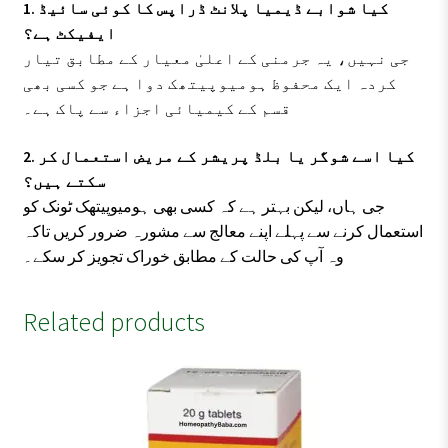
1. کیا شوابے ڈیمیا پلانٹ ڈراپس کا کوئی سائیڈ
ایفیکٹ ہے؟
جی نہیں، یہ جرمنی کے اعلیٰ معیار کے مطابق تیار
کردہ ایک محفوظ ہومیوپیتھک دوا ہے جو کسی بھی
قسم کے کیمیائی اجزاء سے پاک ہے۔
2. کیا اسے شوگر یا بلڈ پریشر کے مریض استعمال کر
سکتے ہیں؟
جی ہاں، لیکن بہتر ہے کہ کسی بھی ہومیوپیتھک ٹونک کو
استعمال کرنے سے پہلے اپنے معالج سے مشورہ ضرور کریں تاکہ
وہ آپ کی حالت کے مطابق خوراک تجویز کر سکے۔
Related products