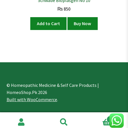
Schwabe Bioplasgen No 10
₨
850
Add to Cart
Buy Now
© Homeopathic Medicine & Self Care Products |
HomeoShop.Pk 2026
Built with WooCommerce
.
1
Search
Search