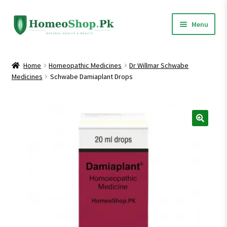
Skip
Skip
Menu
to
to
navigation
content
Home
Home
Homeopathic Medicines
Dr Willmar Schwabe
Medicines
Schwabe Damiaplant Drops
Shop All
Expand
Homeopathic Medicines
child
menu