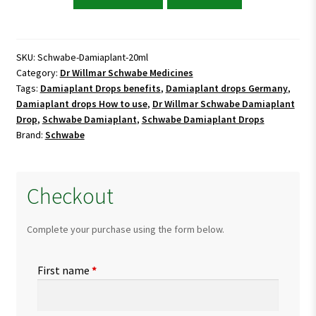
Damiaplant
Drops
quantity
SKU:
Schwabe-Damiaplant-20ml
Category:
Dr Willmar Schwabe Medicines
Tags:
Damiaplant Drops benefits
,
Damiaplant drops Germany
,
Damiaplant drops How to use
,
Dr Willmar Schwabe Damiaplant
Drop
,
Schwabe Damiaplant
,
Schwabe Damiaplant Drops
Brand:
Schwabe
Checkout
Complete your purchase using the form below.
First name
*