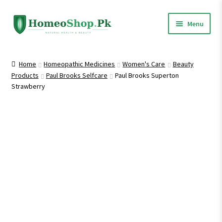
Skip
Skip
Menu
to
to
navigation
content
Home
Home
Homeopathic Medicines
Women's Care
Beauty
Products
Paul Brooks Selfcare
Paul Brooks Superton
Shop All
Strawberry
Expand
Homeopathic Medicines
child
menu