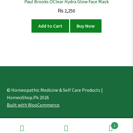
Paul Brooks OClear Hydra Glow Face Mask
₨
2,250
Add to Cart
Buy Now
© Homeopathic Medicine & Self Care Products |
HomeoShop.Pk 2026
Built with WooCommerce
.
1
Search
Search