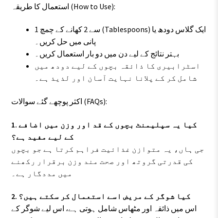
استعمال کا طریقہ (How to Use):
1 سے 2 کھانے کے چمچ (Tablespoons) ایک گلاس دودھ یا
پانی میں حل کریں۔
بہتر نتائج کے لیے دن میں دو بار استعمال کریں۔
اسٹرابیری کا ذائقہ بچوں کے لیے دودھ میں
شامل کر کے پلانا نہایت آسان اور لذیذ ہے۔
اکثر پوچھے گئے سوالات (FAQs):
1. کیا یہ سپلیمنٹ بچوں کے قد اور وزن میں اضافے
کے لیے مفید ہے؟
جی ہاں، یہ متوازن غذائیت فراہم کرتا ہے جو بچوں
کی قدرتی گروتھ اور صحت مند وزن برقرار رکھنے
میں مددگار ہے۔
2. کیا شوگر کے مریض اسے استعمال کر سکتے ہیں؟
اس میں ذائقہ اور مٹھاس شامل ہوتی ہے، اس لیے شوگر کے