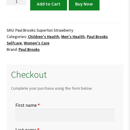
Paul
Add to Cart
Buy Now
Brooks
Superton
Strawberry
quantity
SKU:
Paul Brooks Superton Strawberry
Categories:
Children's Health
,
Men's Health
,
Paul Brooks
Selfcare
,
Women's Care
Brand:
Paul Brooks
Checkout
Complete your purchase using the form below.
First name
*
Last name
*