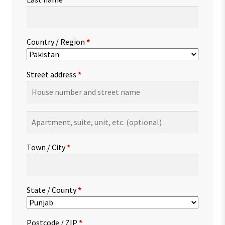
Country / Region
*
Street address
*
Apartment,
suite,
unit,
Town / City
*
etc.
(optional)
State / County
*
Postcode / ZIP
*