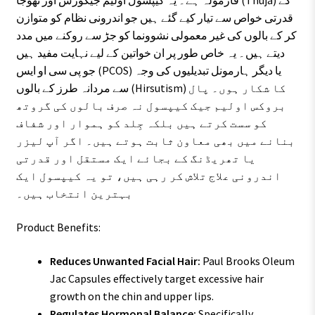
فارمولہ ہے۔ یہ کیپسول اولیم جیکورس اور تھوجا (Thuja) کے
قدرتی خواص سے تیار کیے گئے ہیں جو اندرونی نظام کو متوازن
کر کے بالوں کی غیر معمولی نشوونما کو جڑ سے روکنے میں مدد
دیتے ہیں۔ یہ خاص طور پر ان خواتین کے لیے نہایت مفید ہیں
جو پی سی او ایس (PCOS) یا دیگر ہارمونل تبدیلیوں کی وجہ
سے مردانہ طرز کے بالوں (Hirsutism) کا شکار ہوں۔ پال
بروکس اولیم جیک کیپسول نہ صرف بالوں کی گروتھ
کو سست کرتے ہیں بلکہ جِلد کو ہموار اور شفاف
بنانے میں بھی معاون ثابت ہوتے ہیں۔ اگر آپ لیزر
یا تھریڈنگ کے بجائے ایک مستقل اور قدرتی
اندرونی علاج تلاش کر رہی ہیں، تو یہ کیپسول ایک
بہترین انتخاب ہیں۔
Product Benefits:
Reduces Unwanted Facial Hair:
Paul Brooks Oleum
Jac Capsules effectively target excessive hair
growth on the chin and upper lips.
Regulates Hormonal Balance:
Specifically