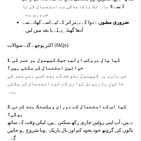
3 سے 4 ماہ تک باقاعدگی سے استعمال کرنا
ضروری ہے۔
ضروری مشورہ:
دوا کے بہتر اثر کے لیے اسے کھانے سے
آدھا گھنٹہ پہلے یا بعد میں لیں۔
اکثر پوچھے گئے سوالات (FAQs):
1. کیا پال بروکس اولیم جیک کیپسول ہر عمر کی
خواتین استعمال کر سکتی ہیں؟
جی ہاں، یہ کیپسول بلوغت کے بعد کسی بھی عمر کی
خاتون ہارمونل توازن کے لیے استعمال کر سکتی
ہے۔
2. کیا اس کے استعمال کے دوران ویکسنگ بند کرنی
ہوگی؟
نہیں، آپ اپنی روٹین جاری رکھ سکتی ہیں، لیکن وقت کے ساتھ
بالوں کی گروتھ خود بخود کم اور بال باریک ہونا شروع ہو جائیں
گے۔