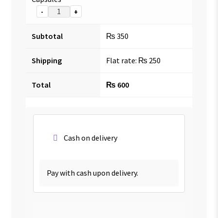
-
+
Subtotal
₨
350
Shipping
Flat rate:
₨
250
Total
₨
600
Cash on delivery
Pay with cash upon delivery.