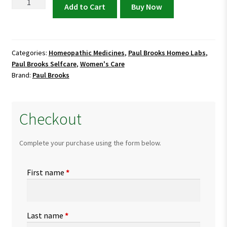
Paul
Add to Cart
Buy Now
Brooks
Oleum
Jac
Capsules
Categories:
Homeopathic Medicines
,
Paul Brooks Homeo Labs
,
Paul Brooks Selfcare
,
Women's Care
quantity
Brand:
Paul Brooks
Checkout
Complete your purchase using the form below.
First name
*
Last name
*