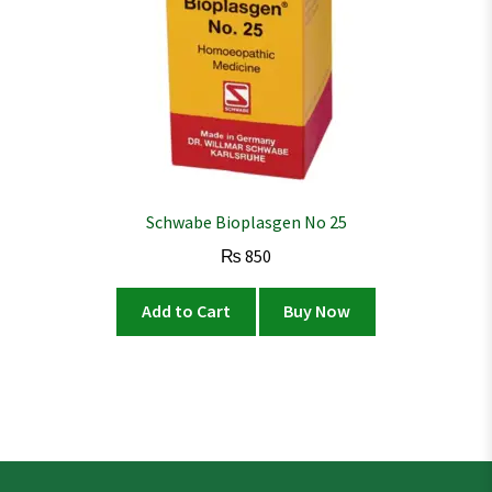
Schwabe Bioplasgen No 25
₨
850
Add to Cart
Buy Now