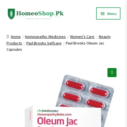
Skip
Skip
Menu
to
to
navigation
content
Home
Home
Homeopathic Medicines
Women's Care
Beauty
Products
Paul Brooks Selfcare
Paul Brooks Oleum Jac
Shop All
Capsules
Homeopathic Medicines
🔍