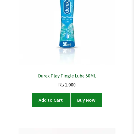
Durex Play Tingle Lube 50ML
₨
1,000
Add to Cart
Buy Now