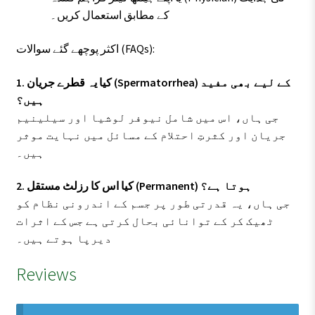
کے مطابق استعمال کریں۔
اکثر پوچھے گئے سوالات (FAQs):
1. کیا یہ قطرے جریان (Spermatorrhea) کے لیے بھی مفید
ہیں؟
جی ہاں، اس میں شامل نیوفر لوشیا اور سیلینیم
جریان اور کثرتِ احتلام کے مسائل میں نہایت موثر
ہیں۔
2. کیا اس کا رزلٹ مستقل (Permanent) ہوتا ہے؟
جی ہاں، یہ قدرتی طور پر جسم کے اندرونی نظام کو
ٹھیک کر کے توانائی بحال کرتی ہے جس کے اثرات
دیرپا ہوتے ہیں۔
Reviews