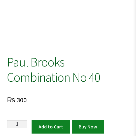
Paul Brooks
Combination No 40
₨
300
Paul
Add to Cart
Buy Now
Brooks