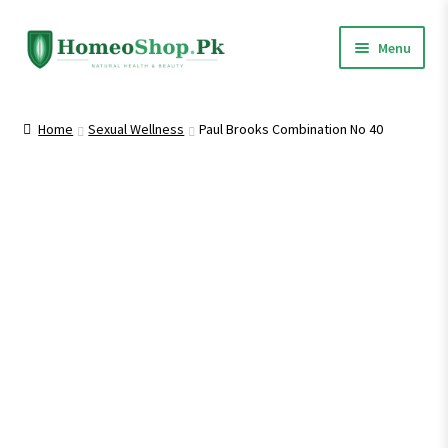
Skip
Skip
Menu
to
to
navigation
content
Home
Home
Sexual Wellness
Paul Brooks Combination No 40
Shop All
Expand
Homeopathic Medicines
child
menu