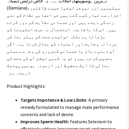
بہترین ہومیوپیتھک انتخاب ہے۔ یہ خاص ڈراپس ڈیمیانہ
(Damiana)، سیلینیم اور نیوفر لوشیا جیسے طاقتور
اجزاء سے تیار کیے گئے ہیں جو اعصابی نظام کو نئی
زندگی دیتے ہیں اور جسمانی نقاہت کو دور کرتے
ہیں۔ اس کا باقاعدہ استعمال نہ صرف اسٹیمنا کو
بڑھاتا ہے بلکہ تولیدی صحت کو بہتر بنا کر
مردانہ وجاہت اور اعتماد کو بحال کرتا ہے۔ اگر
آپ ذہنی دباؤ یا جسمانی کمزوری کی وجہ سے سستی
محسوس کرتے ہیں، تو یہ کمبی نیشن آپ کی صحت کی
بحالی کا ایک محفوظ اور آزمودہ ہومیوپیتھک
ذریعہ ہے۔
Product Highlights:
Targets Impotence & Low Libido:
A primary
remedy formulated to manage male performance
concerns and lack of desire.
Improves Sperm Health:
Features Selenium to
effectively address low sperm count and improve